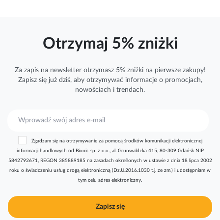
Otrzymaj 5% zniżki
Za zapis na newsletter otrzymasz 5% zniżki na pierwsze zakupy!
Zapisz się już dziś, aby otrzymywać
informacje
o promocjach,
nowościach i trendach.
S
u
b
Zgadzam się na otrzymywanie za pomocą środków komunikacji elektronicznej
s
informacji handlowych od Bionic sp. z o.o., al. Grunwaldzka 415, 80-309 Gdańsk NIP
k
5842792671, REGON 385889185 na zasadach określonych w ustawie z dnia 18 lipca 2002
r
roku o świadczeniu usług drogą elektroniczną (Dz.U.2016.1030 t.j. ze zm.) i udostępniam w
y
tym celu adres elektroniczny.
b
u
j
Zapisz się
n