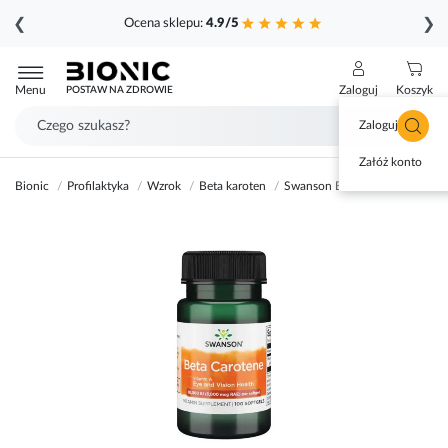
❮
❯
Ocena sklepu:
4.9/5
Przejdź
do
Menu
Zaloguj
Koszyk
POSTAW NA ZDROWIE
treści
Zaloguj się
Załóż konto
Bionic
Profilaktyka
Wzrok
Beta karoten
Swanson Beta Carotene Beta k
Przejdź
na
koniec
galerii