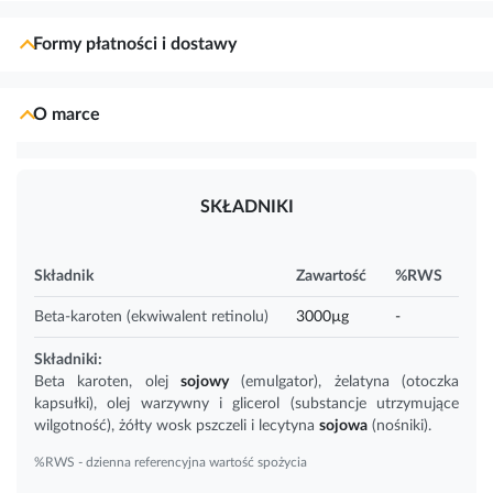
Formy płatności i dostawy
O marce
SKŁADNIKI
Składnik
Zawartość
%RWS
Beta-karoten (ekwiwalent retinolu)
3000µg
-
Składniki:
Beta karoten
, olej
sojowy
(emulgator), żelatyna (otoczka
kapsułki), olej warzywny i glicerol (substancje utrzymujące
wilgotność), żółty wosk pszczeli i lecytyna
sojowa
(nośniki).
%RWS - dzienna referencyjna wartość spożycia