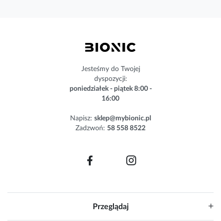
a
s
z
n
e
w
s
Jesteśmy do Twojej
l
dyspozycji:
e
poniedziałek - piątek 8:00 -
t
16:00
t
e
Napisz:
sklep@mybionic.pl
r
Zadzwoń:
58 558 8522
:
Przeglądaj