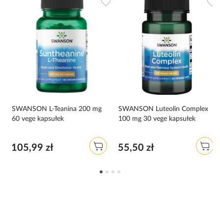
Dodaj do ulubionych
Dodaj do ulubionych
D
SWANSON L-Teanina 200 mg
SWANSON Luteolin Complex
60 vege kapsułek
100 mg 30 vege kapsułek
105,99 zł
55,50 zł