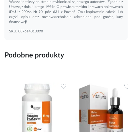
Wszystkie teksty na stronie mybionic.pl są naszego autorstwa. Zgodnie z
Ustawą z dnia 4 lutego 1994r. O prawie autorskim i prawach pokrewnych
(Dz.U.z 2006r. Nr 90, póz. 631 z Poznań. Zm.) kopiowanie całości lub
części opisu oraz rozpowszechnianie zabronione pod groźbą kary
finansowej!
SKU:
087614010090
Podobne produkty
Dodaj do ulubionych
Dodaj do ulubionych
D