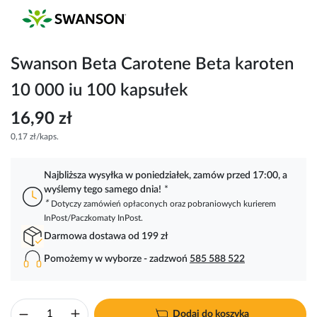
Przejdź
na
początek
galerii
Swanson Beta Carotene Beta karoten
10 000 iu 100 kapsułek
16,90 zł
0,17 zł/kaps.
Najbliższa wysyłka w poniedziałek, zamów przed 17:00, a
wyślemy tego samego dnia!
*
*
Dotyczy zamówień opłaconych oraz pobraniowych kurierem
InPost/Paczkomaty InPost.
Darmowa dostawa od 199 zł
Pomożemy w wyborze - zadzwoń
585 588 522
Dodaj do koszyka