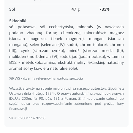
Sól
47 g
783%
Składniki:
sól potasowa, sól cechsztyńska, minerały (w nawiasach
podano zbadaną formę chemiczną minerałów): magnez
(siarczan magnezu, tlenek magnezu), mangan (siarczan
manganu), selen (selenian (IV) sodu), chrom (chlorek chromu
(III)), cynk (siarczan cynku), miedź (siarczan miedzi (II)),
molibden (molibdenian (VI) sodu), jod (jodan potasu),
witamina
B12
- metylokobalamina, ekstrakt melisy lekarskiej, naturalny
aromat solny (zawiera naturalne sole).
%RWS - dzienna referencyjna wartość spożycia
Wszystkie teksty na stronie mybionic.pl są naszego autorstwa. Zgodnie z
Ustawą z dnia 4 lutego 1994r. O prawie autorskim i prawach pokrewnych
(Dz.U.z 2006r. Nr 90, póz. 631 z Poznań. Zm.) kopiowanie całości lub
części opisu oraz rozpowszechnianie zabronione pod groźbą kary
finansowej!
SKU:
5903111678258