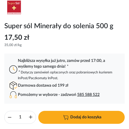
Przejdź
na
początek
galerii
Super sól Minerały do solenia 500 g
17,50 zł
35,00 zł/kg
Najbliższa wysyłka już jutro, zamów przed 17:00, a
wyślemy tego samego dnia!
*
*
Dotyczy zamówień opłaconych oraz pobraniowych kurierem
InPost/Paczkomaty InPost.
Darmowa dostawa od 199 zł
Pomożemy w wyborze - zadzwoń
585 588 522
Dodaj do koszyka