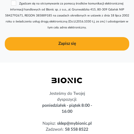
Zgadzam się na otrzymywanie za pomocą środków komunikacji elektronicznej
s
informacji handlowych od Bionic sp. z o.o., al. Grunwaldzka 415, 80-309 Gdańsk NIP
k
5842792671, REGON 385889185 na zasadach określonych w ustawie z dnia 18 lipca 2002
r
roku o świadczeniu usług drogą elektroniczną (Dz.U.2016.1030 t.j. ze zm.) i udostępniam w
y
tym celu adres elektroniczny.
b
u
j
Zapisz się
n
a
s
z
n
e
w
s
Jesteśmy do Twojej
l
dyspozycji:
e
poniedziałek - piątek 8:00 -
t
16:00
t
e
Napisz:
sklep@mybionic.pl
r
Zadzwoń:
58 558 8522
: