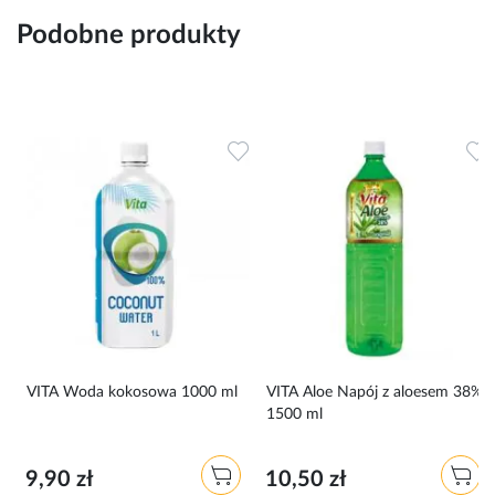
Podobne produkty
Dodaj do ulubionych
Dodaj do ulubionych
D
VITA Woda kokosowa 1000 ml
VITA Aloe Napój z aloesem 38%
1500 ml
9,90 zł
10,50 zł