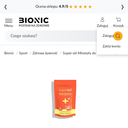
❮
❯
Ocena sklepu:
4.9/5
Przejdź
do
Menu
Zaloguj
Koszyk
POSTAW NA ZDROWIE
treści
Zaloguj się
Załóż konto
Bionic
Sport
Zdrowa żywność
Super sól Minerały do solenia 500 g
Przejdź
na
koniec
galerii