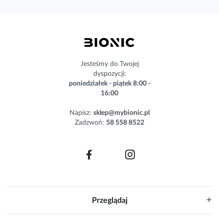
s
z
n
e
w
s
Jesteśmy do Twojej
l
dyspozycji:
e
poniedziałek - piątek 8:00 -
t
16:00
t
e
Napisz:
sklep@mybionic.pl
r
Zadzwoń:
58 558 8522
:
Przeglądaj