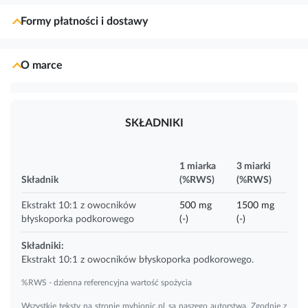
Formy płatności i dostawy
O marce
SKŁADNIKI
1 miarka
3 miarki
Składnik
(%RWS)
(%RWS)
Ekstrakt 10:1 z owocników
500 mg
1500 mg
błyskoporka podkorowego
(-)
(-)
Składniki:
Ekstrakt 10:1 z owocników błyskoporka podkorowego.
%RWS - dzienna referencyjna wartość spożycia
Wszystkie teksty na stronie mybionic.pl są naszego autorstwa. Zgodnie z