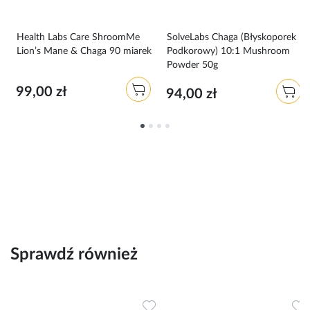
Health Labs Care ShroomMe
SolveLabs Chaga (Błyskoporek
Lion’s Mane & Chaga 90 miarek
Podkorowy) 10:1 Mushroom
Powder 50g
99,00 zł
94,00 zł
Sprawdź również
Dodaj do ulubionych
Dodaj do ulubionych
D