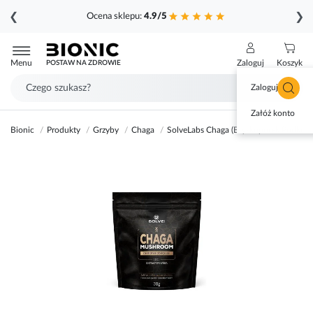
❮
❯
Ocena sklepu:
4.9/5
Przejdź
do
Menu
Zaloguj
Koszyk
POSTAW NA ZDROWIE
treści
Zaloguj się
Załóż konto
Bionic
Produkty
Grzyby
Chaga
SolveLabs Chaga (Błyskoporek Podkor
Przejdź
na
koniec
galerii