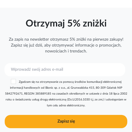
Otrzymaj 5% zniżki
Za zapis na newsletter otrzymasz 5% zniżki na pierwsze zakupy!
Zapisz się już dziś, aby otrzymywać
informacje
o promocjach,
nowościach i trendach.
S
u
b
Zgadzam się na otrzymywanie za pomocą środków komunikacji elektronicznej
s
informacji handlowych od Bionic sp. z o.o., al. Grunwaldzka 415, 80-309 Gdańsk NIP
k
5842792671, REGON 385889185 na zasadach określonych w ustawie z dnia 18 lipca 2002
r
roku o świadczeniu usług drogą elektroniczną (Dz.U.2016.1030 t.j. ze zm.) i udostępniam w
y
tym celu adres elektroniczny.
b
u
j
Zapisz się
n
a