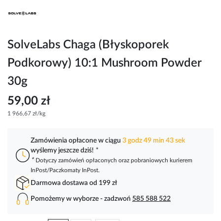
Przejdź
na
początek
galerii
SolveLabs Chaga (Błyskoporek
Podkorowy) 10:1 Mushroom Powder
30g
59,00 zł
1 966,67 zł/kg
Zamówienia opłacone w ciągu
3 godz 49 min 43 sek
wyślemy jeszcze dziś!
*
*
Dotyczy zamówień opłaconych oraz pobraniowych kurierem
InPost/Paczkomaty InPost.
Darmowa dostawa od 199 zł
Pomożemy w wyborze - zadzwoń
585 588 522