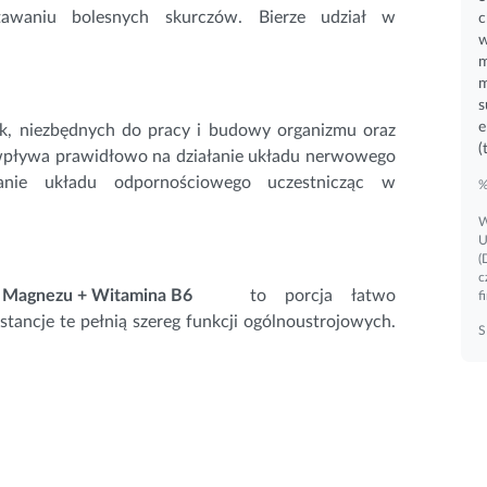
tawaniu bolesnych skurczów. Bierze udział w
c
w
m
s
e
, niezbędnych do pracy i budowy organizmu oraz
(
 wpływa prawidłowo na działanie
układu nerwowego
anie układu odpornościowego uczestnicząc w
%
W
U
(
c
an Magnezu + Witamina B6
to porcja łatwo
f
stancje te pełnią szereg funkcji ogólnoustrojowych.
S