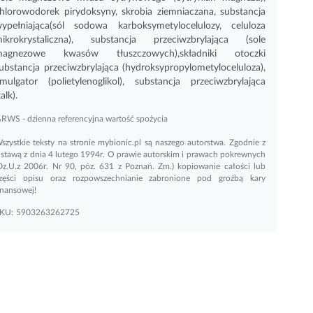
hlorowodorek pirydoksyny, skrobia ziemniaczana, substancja
ypełniająca(sól sodowa karboksymetylocelulozy, celuloza
ikrokrystaliczna), substancja przeciwzbrylająca (sole
magnezowe kwasów tłuszczowych),składniki otoczki
ubstancja przeciwzbrylająca (hydroksypropylometyloceluloza),
mulgator (polietylenoglikol), substancja przeciwzbrylająca
talk).
RWS - dzienna referencyjna wartość spożycia
szystkie teksty na stronie mybionic.pl są naszego autorstwa. Zgodnie z
stawą z dnia 4 lutego 1994r. O prawie autorskim i prawach pokrewnych
Dz.U.z 2006r. Nr 90, póz. 631 z Poznań. Zm.) kopiowanie całości lub
zęści opisu oraz rozpowszechnianie zabronione pod groźbą kary
inansowej!
KU:
5903263262725