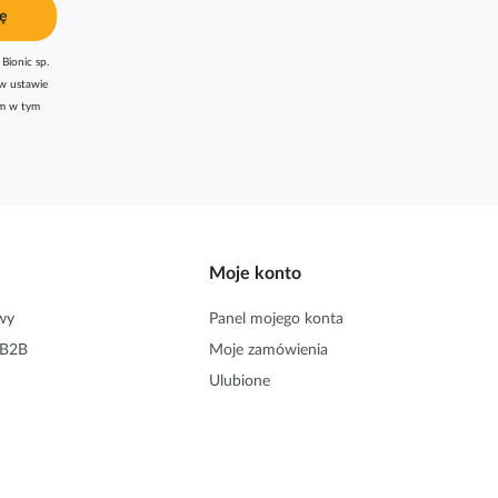
ę
Bionic sp.
w ustawie
am w tym
Moje konto
wy
Panel mojego konta
 B2B
Moje zamówienia
Ulubione