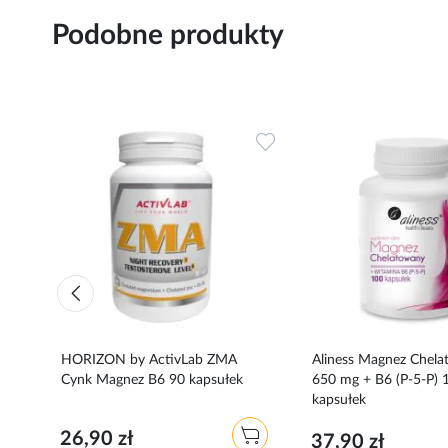
Podobne produkty
Dodaj
Dodaj
do
do
ulubionych
ulubionych
HORIZON by ActivLab ZMA
Aliness Magnez Chel
Cynk Magnez B6 90 kapsułek
650 mg + B6 (P-5-P) 
kapsułek
26,90 zł
37,90 zł