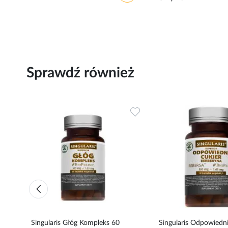
Sprawdź również
Dodaj
Dodaj
do
do
ulubionych
ulubionych
Singularis Głóg Kompleks 60
Singularis Odpowiedni