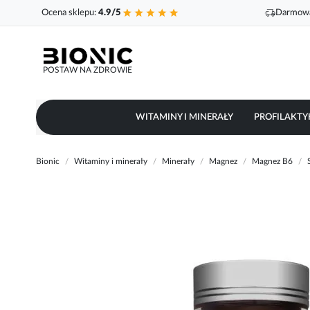
Ocena sklepu:
4.9/5
Darmowa
POSTAW NA ZDROWIE
WITAMINY I MINERAŁY
PROFILAKTY
Bionic
Witaminy i minerały
Minerały
Magnez
Magnez B6
Przejdź
na
koniec
galerii