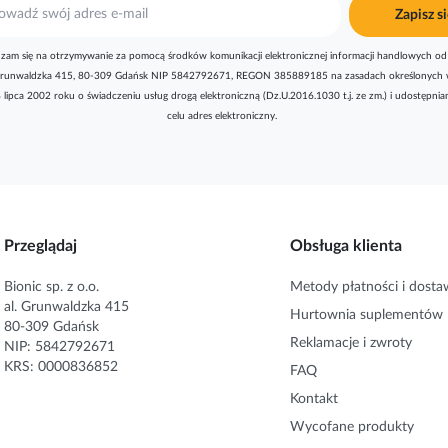
Zapisz si
zam się na otrzymywanie za pomocą środków komunikacji elektronicznej informacji handlowych od 
l. Grunwaldzka 415, 80-309 Gdańsk NIP 5842792671, REGON 385889185 na zasadach określonych 
8 lipca 2002 roku o świadczeniu usług drogą elektroniczną (Dz.U.2016.1030 t.j. ze zm.) i udostępni
celu adres elektroniczny.
Przeglądaj
Obsługa klienta
Bionic sp. z o.o.
Metody płatności i dosta
al. Grunwaldzka 415
Hurtownia suplementów
80-309 Gdańsk
Reklamacje i zwroty
NIP: 5842792671
KRS: 0000836852
FAQ
Kontakt
Wycofane produkty