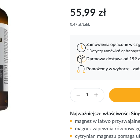
55,99 zł
0,47 zł/tabl.
Zamówienia opłacone w ci
*
Dotyczy zamówień opłaconych 
Darmowa dostawa od 199 z
Pomożemy w wyborze - za
Najważniejsze właściwości Sin
magnez w łatwo przyswajalne
magnez zapewnia równowagę 
cytrynian magnezu pomaga ut