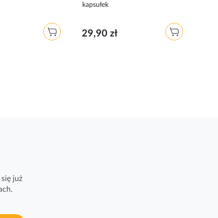
kapsułek
uC3 
29,90 zł
85,
się już
ach.