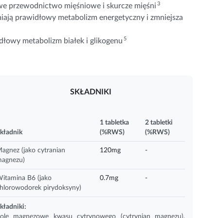
3
e przewodnictwo mięśniowe i skurcze mięśni
iają prawidłowy metabolizm energetyczny i zmniejsza
5
dłowy metabolizm białek i glikogenu
SKŁADNIKI
1 tabletka
2 tabletki
kładnik
(%RWS)
(%RWS)
agnez (jako cytranian
120mg
-
agnezu)
itamina B6 (jako
0.7mg
-
hlorowodorek pirydoksyny)
kładniki:
ole magnezowe kwasu cytrynowego (cytrynian
magnezu
),