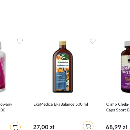
Dodaj
Dodaj
do
do
ulubionych
ulubionych
atowany
EkaMedica EkaBalance 500 ml
Olimp Chela
100
Caps Sport E
27,00 zł
68,99 zł