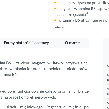
magnez wpływa na prawidłow
magnez i witamina B6 zapewn
4
uczucie zmęczenia
witamina B6 utrzymuje prawi
więcej...
Formy płatności i dostawy
O marce
ina B6
zawiera magnez w łatwo przyswajalnej
S
bre wchłanianie oraz uzupełnienie niedoborów.
taminę B6.
M
m
W
widłowe funkcjonowanie całego organizmu. Bierze
c
8
wa na pracę komórek nerwowych.
S
 układu mięśniowego. Regeneruje mięśnie po
S