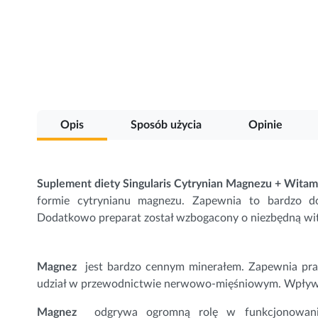
Przejdź
na
początek
galerii
Opis
Sposób użycia
Opinie
Suplement diety Singularis Cytrynian Magnezu + Witam
formie cytrynianu magnezu. Zapewnia to bardzo do
Dodatkowo preparat został wzbogacony o niezbędną wi
Magnez
jest bardzo cennym minerałem. Zapewnia pra
udział w przewodnictwie nerwowo-mięśniowym. Wpły
Magnez
odgrywa ogromną rolę w funkcjonowaniu