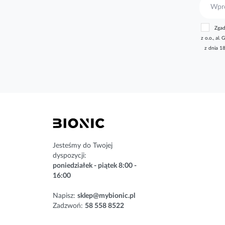
S
u
b
Zgad
s
z o.o., a
k
z dnia 1
r
y
b
u
j
n
a
s
z
n
Jesteśmy do Twojej
e
dyspozycji:
w
poniedziałek - piątek 8:00 -
s
16:00
l
e
Napisz:
sklep@mybionic.pl
t
Zadzwoń:
58 558 8522
t
e