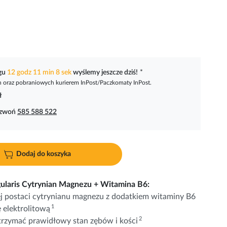
ągu
12 godz 11 min 7 sek
wyślemy jeszcze dziś!
*
oraz pobraniowych kurierem InPost/Paczkomaty InPost.
ł
dzwoń
585 588 522
Dodaj do koszyka
gularis Cytrynian Magnezu + Witamina B6:
j postaci cytrynianu magnezu z dodatkiem witaminy B6
1
elektrolitową
2
rzymać prawidłowy stan zębów i kości