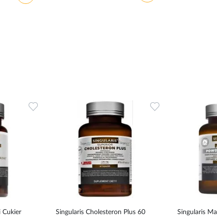
Dodaj
Dodaj
do
do
ulubionych
ulubionych
 Cukier
Singularis Cholesteron Plus 60
Singularis M