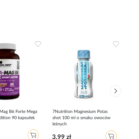
Dodaj
Dodaj
do
do
ulubionych
ulubionyc
-Mag B6 Forte Mega
7Nutrition Magnesium Potas
Bio
dition 90 kapsułek
shot 100 ml o smaku owoców
Bisg
leśnych
35,
3,99 zł