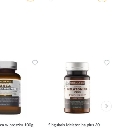
Dodaj
Dodaj
do
do
ulubionych
ulubionyc
aca w proszku 100g
Singularis Melatonina plus 30
Sing