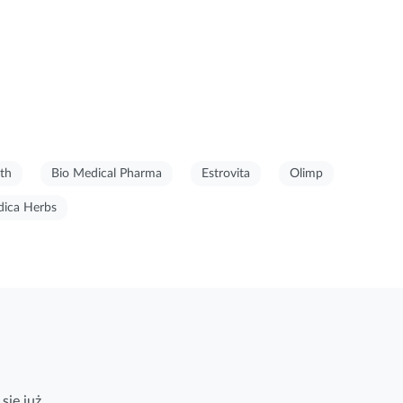
th
Bio Medical Pharma
Estrovita
Olimp
ica Herbs
się już