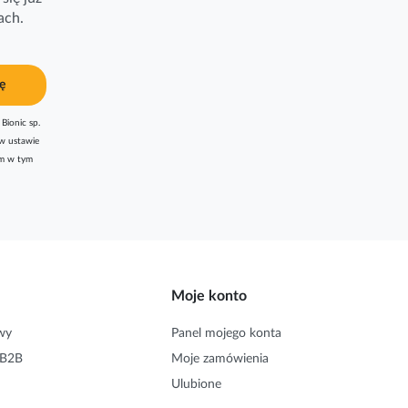
ach.
ę
Bionic sp.
w ustawie
am w tym
Moje konto
wy
Panel mojego konta
 B2B
Moje zamówienia
Ulubione