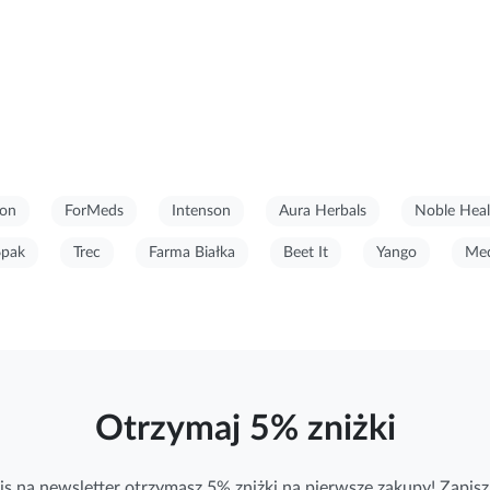
on
ForMeds
Intenson
Aura Herbals
Noble Heal
6pak
Trec
Farma Białka
Beet It
Yango
Med
Otrzymaj 5% zniżki
is na newsletter otrzymasz 5% zniżki na pierwsze zakupy! Zapisz 