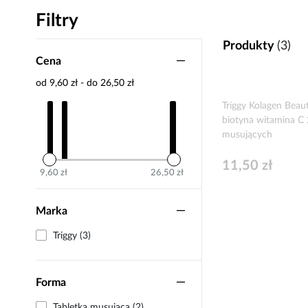
Filtry
Produkty
(3)
Cena
od 9,60 zł - do 26,50 zł
Triggy Kolagen Beau
biotyna witamina C 
musujących
11,50 zł
9,60 zł
26,50 zł
Marka
Triggy (3)
Forma
Tabletka musująca (2)