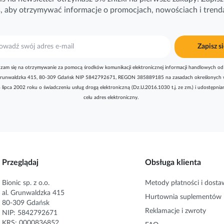
ś, aby otrzymywać
informacje
o promocjach, nowościach i trend
Zapisz si
zam się na otrzymywanie za pomocą środków komunikacji elektronicznej informacji handlowych od 
l. Grunwaldzka 415, 80-309 Gdańsk NIP 5842792671, REGON 385889185 na zasadach określonych 
8 lipca 2002 roku o świadczeniu usług drogą elektroniczną (Dz.U.2016.1030 t.j. ze zm.) i udostępni
celu adres elektroniczny.
Przeglądaj
Obsługa klienta
Bionic sp. z o.o.
Metody płatności i dosta
al. Grunwaldzka 415
Hurtownia suplementów
80-309 Gdańsk
Reklamacje i zwroty
NIP: 5842792671
KRS: 0000836852