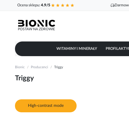
Ocena sklepu:
4.9/5
Darmowa
POSTAW NA ZDROWIE
WITAMINY I MINERAŁY
PROFILAKTY
Bionic
Producenci
Triggy
Triggy
High-contrast mode