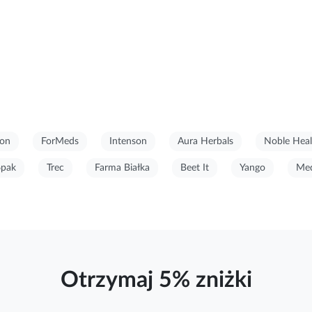
on
ForMeds
Intenson
Aura Herbals
Noble Heal
6pak
Trec
Farma Białka
Beet It
Yango
Med
Otrzymaj 5% zniżki