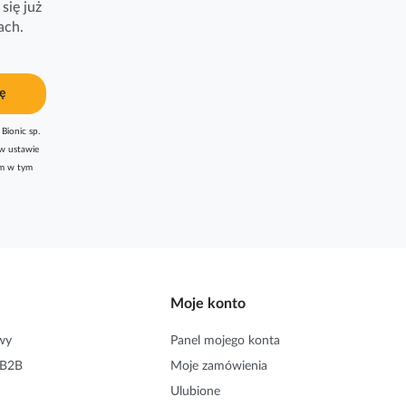
się już
ach.
ę
Bionic sp.
w ustawie
am w tym
Moje konto
wy
Panel mojego konta
 B2B
Moje zamówienia
Ulubione