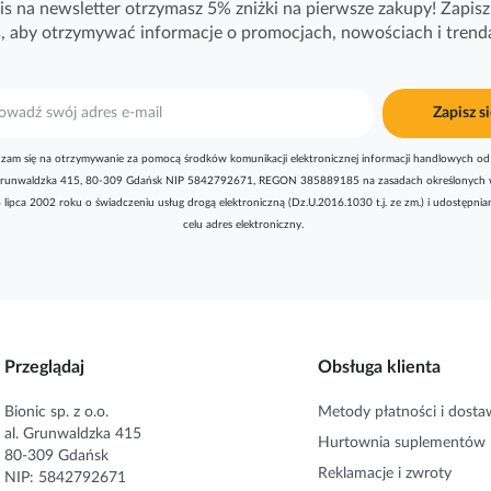
is na newsletter otrzymasz 5% zniżki na pierwsze zakupy! Zapisz 
ś, aby otrzymywać
informacje
o promocjach, nowościach i trend
Zapisz si
zam się na otrzymywanie za pomocą środków komunikacji elektronicznej informacji handlowych od 
l. Grunwaldzka 415, 80-309 Gdańsk NIP 5842792671, REGON 385889185 na zasadach określonych 
8 lipca 2002 roku o świadczeniu usług drogą elektroniczną (Dz.U.2016.1030 t.j. ze zm.) i udostępni
celu adres elektroniczny.
Przeglądaj
Obsługa klienta
Bionic sp. z o.o.
Metody płatności i dosta
al. Grunwaldzka 415
Hurtownia suplementów
80-309 Gdańsk
Reklamacje i zwroty
NIP: 5842792671