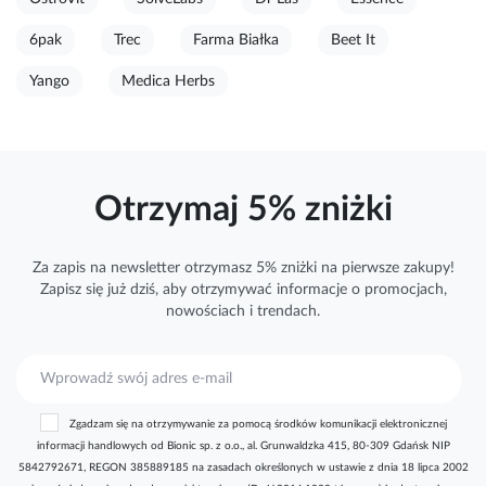
6pak
Trec
Farma Białka
Beet It
Yango
Medica Herbs
Otrzymaj 5% zniżki
Za zapis na newsletter otrzymasz 5% zniżki na pierwsze zakupy!
Zapisz się już dziś, aby otrzymywać
informacje
o promocjach,
nowościach i trendach.
S
u
b
Zgadzam się na otrzymywanie za pomocą środków komunikacji elektronicznej
s
informacji handlowych od Bionic sp. z o.o., al. Grunwaldzka 415, 80-309 Gdańsk NIP
k
5842792671, REGON 385889185 na zasadach określonych w ustawie z dnia 18 lipca 2002
r