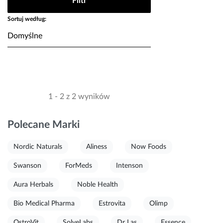
Filtr
Sortuj według:
1 - 2 z 2 wyników
Polecane Marki
Nordic Naturals
Aliness
Now Foods
Swanson
ForMeds
Intenson
Aura Herbals
Noble Health
Bio Medical Pharma
Estrovita
Olimp
OstroVit
SolveLabs
Dr Las
Essence