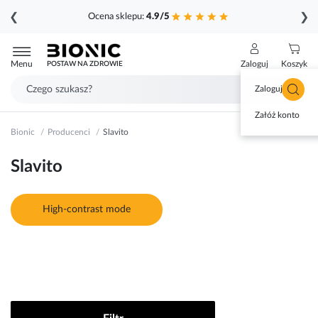
❮
❯
Ocena sklepu:
4.9/5
Przejdź
do
Menu
Zaloguj
Koszyk
POSTAW NA ZDROWIE
treści
Zaloguj się
Załóż konto
Bionic
Producenci
Slavito
Slavito
High-contrast mode