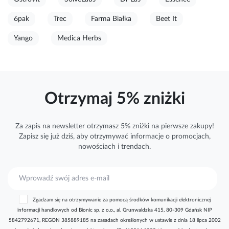
6pak
Trec
Farma Białka
Beet It
Yango
Medica Herbs
Otrzymaj 5% zniżki
Za zapis na newsletter otrzymasz 5% zniżki na pierwsze zakupy!
Zapisz się już dziś, aby otrzymywać
informacje
o promocjach,
nowościach i trendach.
S
u
b
Zgadzam się na otrzymywanie za pomocą środków komunikacji elektronicznej
s
informacji handlowych od Bionic sp. z o.o., al. Grunwaldzka 415, 80-309 Gdańsk NIP
k
5842792671, REGON 385889185 na zasadach określonych w ustawie z dnia 18 lipca 2002
r