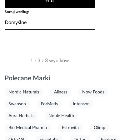
Filtr
Sortuj według:
1 - 3 z 3 wyników
Polecane Marki
Nordic Naturals
Aliness
Now Foods
Swanson
ForMeds
Intenson
Aura Herbals
Noble Health
Bio Medical Pharma
Estrovita
Olimp
OstroVit
SolveLabs
Dr Las
Essence