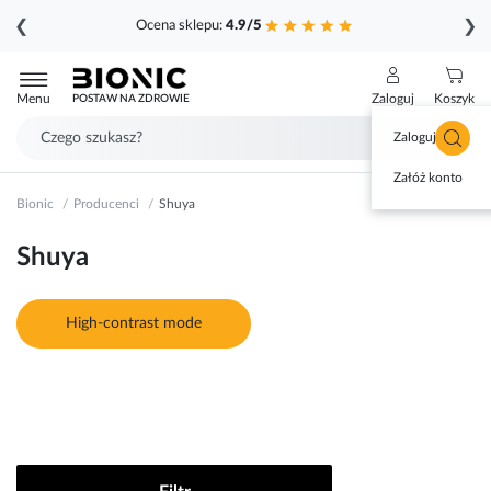
❮
❯
Ocena sklepu:
4.9/5
Przejdź
do
Menu
Zaloguj
Koszyk
POSTAW NA ZDROWIE
treści
Zaloguj się
Załóż konto
Bionic
Producenci
Shuya
Shuya
High-contrast mode