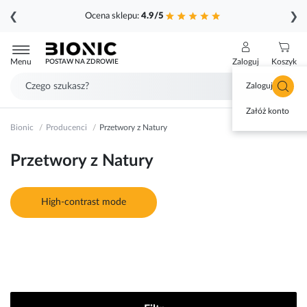
❮
❯
Ocena sklepu:
4.9/5
Przejdź
do
Menu
Zaloguj
Koszyk
POSTAW NA ZDROWIE
treści
Zaloguj się
Załóż konto
Bionic
Producenci
Przetwory z Natury
Przetwory z Natury
High-contrast mode