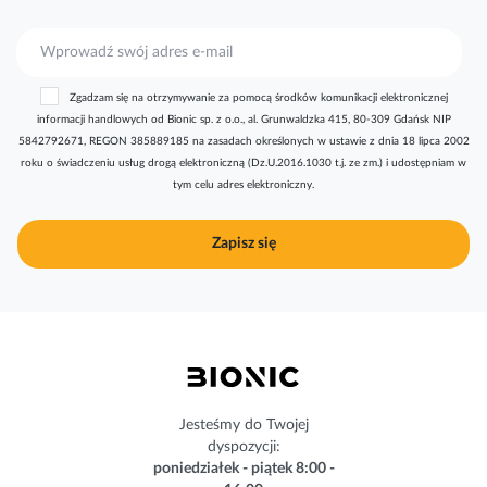
S
u
b
Zgadzam się na otrzymywanie za pomocą środków komunikacji elektronicznej
s
informacji handlowych od Bionic sp. z o.o., al. Grunwaldzka 415, 80-309 Gdańsk NIP
k
5842792671, REGON 385889185 na zasadach określonych w ustawie z dnia 18 lipca 2002
r
roku o świadczeniu usług drogą elektroniczną (Dz.U.2016.1030 t.j. ze zm.) i udostępniam w
y
tym celu adres elektroniczny.
b
u
j
Zapisz się
n
a
s
z
n
e
w
s
Jesteśmy do Twojej
l
dyspozycji:
e
poniedziałek - piątek 8:00 -
t