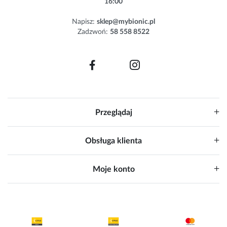
16:00
t
e
Napisz:
sklep@mybionic.pl
r
Zadzwoń:
58 558 8522
:
Przeglądaj
Obsługa klienta
Moje konto