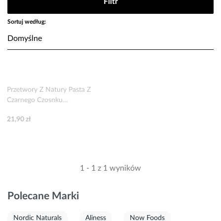
Filtr
Sortuj według:
Przetwory Z Natury Pasta Z
Czarnego Czosnku
Bezglutenowa BIO 80 g
21,90 zł
1 - 1 z 1 wyników
Polecane Marki
Nordic Naturals
Aliness
Now Foods