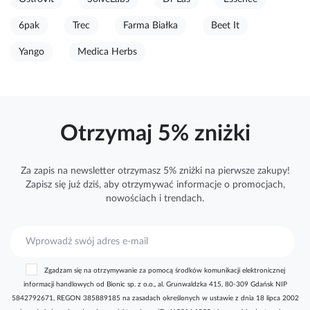
6pak
Trec
Farma Białka
Beet It
Yango
Medica Herbs
Otrzymaj 5% zniżki
Za zapis na newsletter otrzymasz 5% zniżki na pierwsze zakupy!
Zapisz się już dziś, aby otrzymywać
informacje
o promocjach,
nowościach i trendach.
S
u
b
Zgadzam się na otrzymywanie za pomocą środków komunikacji elektronicznej
s
informacji handlowych od Bionic sp. z o.o., al. Grunwaldzka 415, 80-309 Gdańsk NIP
k
5842792671, REGON 385889185 na zasadach określonych w ustawie z dnia 18 lipca 2002
r