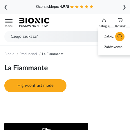
❮
❯
Ocena sklepu:
4.9/5
Przejdź
do
Menu
Zaloguj
Koszyk
POSTAW NA ZDROWIE
treści
Zaloguj się
Załóż konto
Bionic
Producenci
La Fiammante
La Fiammante
High-contrast mode