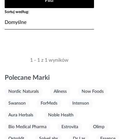
Filtr
Sortuj według:
1 - 1 z 1 wyników
Polecane Marki
Nordic Naturals
Aliness
Now Foods
Swanson
ForMeds
Intenson
Aura Herbals
Noble Health
Bio Medical Pharma
Estrovita
Olimp
OstroVit
SolveLabs
Dr Las
Essence