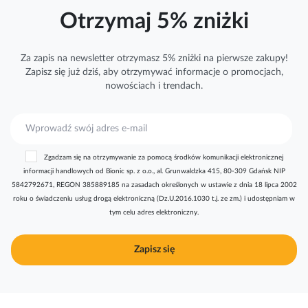
Otrzymaj 5% zniżki
Za zapis na newsletter otrzymasz 5% zniżki na pierwsze zakupy!
Zapisz się już dziś, aby otrzymywać
informacje
o promocjach,
nowościach i trendach.
S
u
b
Zgadzam się na otrzymywanie za pomocą środków komunikacji elektronicznej
s
informacji handlowych od Bionic sp. z o.o., al. Grunwaldzka 415, 80-309 Gdańsk NIP
k
5842792671, REGON 385889185 na zasadach określonych w ustawie z dnia 18 lipca 2002
r
roku o świadczeniu usług drogą elektroniczną (Dz.U.2016.1030 t.j. ze zm.) i udostępniam w
y
tym celu adres elektroniczny.
b
u
j
Zapisz się
n
a
s
z