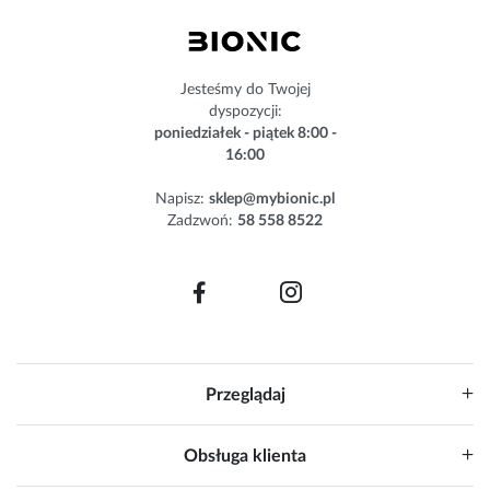
n
e
w
s
Jesteśmy do Twojej
l
dyspozycji:
e
poniedziałek - piątek 8:00 -
t
16:00
t
e
Napisz:
sklep@mybionic.pl
r
Zadzwoń:
58 558 8522
:
Przeglądaj
Obsługa klienta