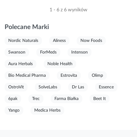
1 - 6 z 6 wyników
Polecane Marki
Nordic Naturals
Aliness
Now Foods
Swanson
ForMeds
Intenson
Aura Herbals
Noble Health
Bio Medical Pharma
Estrovita
Olimp
OstroVit
SolveLabs
Dr Las
Essence
6pak
Trec
Farma Białka
Beet It
Yango
Medica Herbs