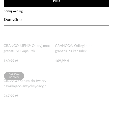
Filtr
Sortuj według:
GRANGO MEN® Odkryj moc
GRANGO® Odkryj moc
granatu 90 kapsułek
granatu 90 kapsułek
160,99 zł
169,99 zł
DARMOWA
DOSTAWA
GRANGO Serum do twarzy
nawilżająco-antyoksydacyjne
z punikalaginą 30 ml
247,99 zł