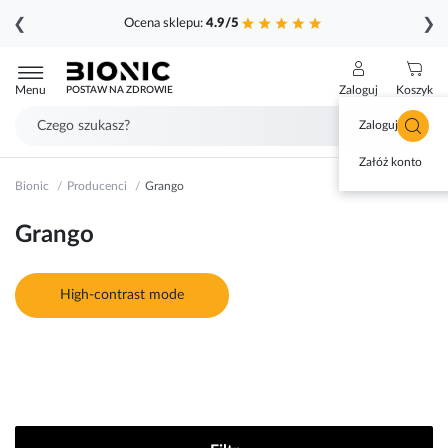
❮
❯
Ocena sklepu:
4.9/5
Przejdź
do
Menu
Zaloguj
Koszyk
POSTAW NA ZDROWIE
treści
Zaloguj się
Załóż konto
Bionic
Producenci
Grango
Grango
High-contrast mode