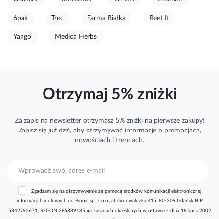
6pak
Trec
Farma Białka
Beet It
Yango
Medica Herbs
Otrzymaj 5% zniżki
Za zapis na newsletter otrzymasz 5% zniżki na pierwsze zakupy!
Zapisz się już dziś, aby otrzymywać
informacje
o promocjach,
nowościach i trendach.
S
u
b
Zgadzam się na otrzymywanie za pomocą środków komunikacji elektronicznej
s
informacji handlowych od Bionic sp. z o.o., al. Grunwaldzka 415, 80-309 Gdańsk NIP
k
5842792671, REGON 385889185 na zasadach określonych w ustawie z dnia 18 lipca 2002
r