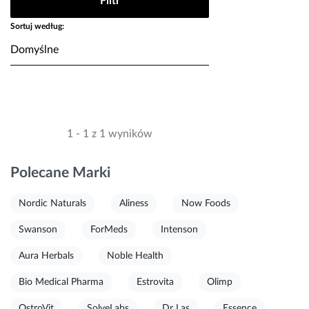
Filtr
Sortuj według:
1 - 1 z 1 wyników
Polecane Marki
Nordic Naturals
Aliness
Now Foods
Swanson
ForMeds
Intenson
Aura Herbals
Noble Health
Bio Medical Pharma
Estrovita
Olimp
OstroVit
SolveLabs
Dr Las
Essence