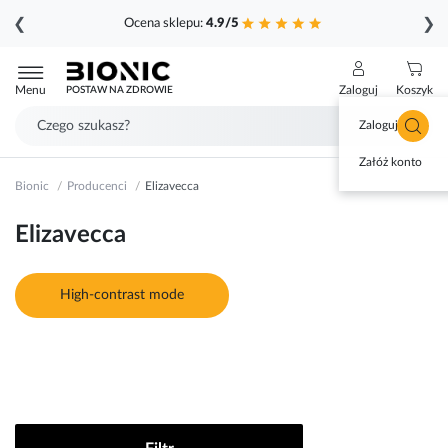
❮
❯
Ocena sklepu:
4.9/5
Przejdź
do
Menu
Zaloguj
Koszyk
POSTAW NA ZDROWIE
treści
Zaloguj się
Załóż konto
Bionic
Producenci
Elizavecca
Elizavecca
High-contrast mode