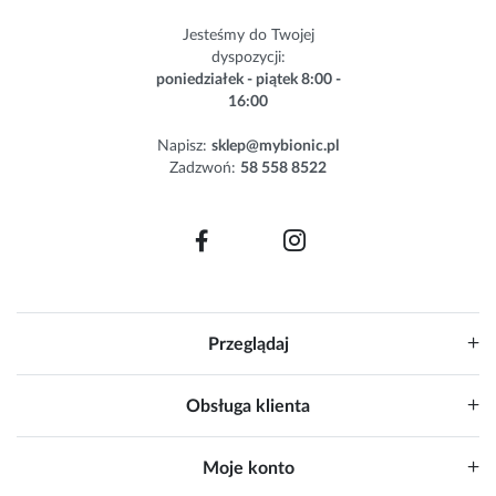
s
Jesteśmy do Twojej
l
dyspozycji:
e
poniedziałek - piątek 8:00 -
t
16:00
t
e
Napisz:
sklep@mybionic.pl
r
Zadzwoń:
58 558 8522
:
Przeglądaj
Obsługa klienta
Moje konto