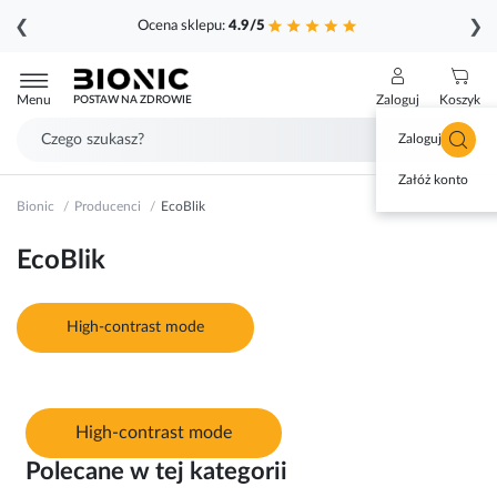
❮
❯
Ocena sklepu:
4.9/5
Przejdź
do
Menu
Zaloguj
Koszyk
POSTAW NA ZDROWIE
treści
Zaloguj się
Załóż konto
Bionic
Producenci
EcoBlik
EcoBlik
High-contrast mode
High-contrast mode
Polecane w tej kategorii