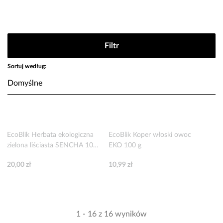
Filtr
Sortuj według:
EcoBlik Herbata ekologiczna
EcoBlik Koper włoski owoc
zielona liściasta SENCHA 100
EKO 100 g
g
20,00 zł
10,99 zł
1 - 16 z 16 wyników