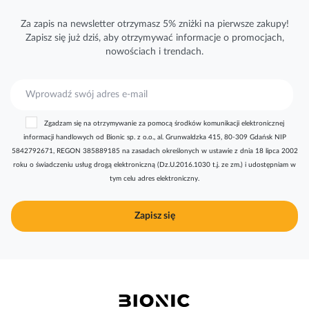
Za zapis na newsletter otrzymasz 5% zniżki na pierwsze zakupy!
Zapisz się już dziś, aby otrzymywać
informacje
o promocjach,
nowościach i trendach.
S
u
b
Zgadzam się na otrzymywanie za pomocą środków komunikacji elektronicznej
s
informacji handlowych od Bionic sp. z o.o., al. Grunwaldzka 415, 80-309 Gdańsk NIP
k
5842792671, REGON 385889185 na zasadach określonych w ustawie z dnia 18 lipca 2002
r
roku o świadczeniu usług drogą elektroniczną (Dz.U.2016.1030 t.j. ze zm.) i udostępniam w
y
tym celu adres elektroniczny.
b
u
j
Zapisz się
n
a
s
z
n
e
w