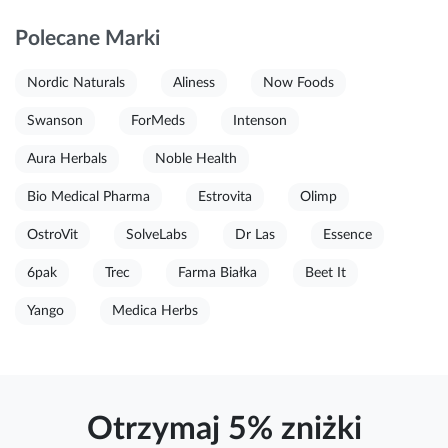
Polecane Marki
Nordic Naturals
Aliness
Now Foods
Swanson
ForMeds
Intenson
Aura Herbals
Noble Health
Bio Medical Pharma
Estrovita
Olimp
OstroVit
SolveLabs
Dr Las
Essence
6pak
Trec
Farma Białka
Beet It
Yango
Medica Herbs
Otrzymaj 5% zniżki