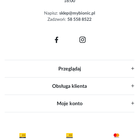
16:00
t
e
Napisz:
sklep@mybionic.pl
r
Zadzwoń:
58 558 8522
:
Przeglądaj
Obsługa klienta
Moje konto