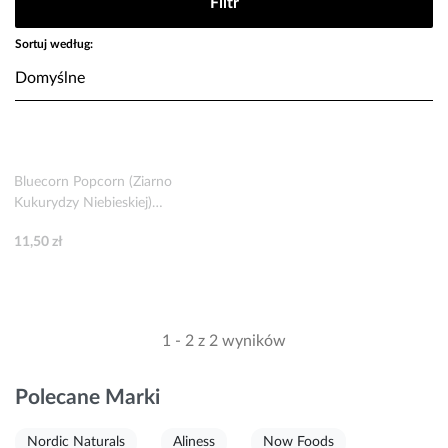
Filtr
Sortuj według:
Bluecorn Popcorn (Ziarno
Kukurydzy Niebieskiej)
Bezglutenowe BIO 350 g
11,50 zł
1 - 2 z 2 wyników
Polecane Marki
Nordic Naturals
Aliness
Now Foods