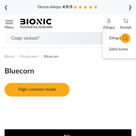
❮
❯
Ocena sklepu:
4.9/5
Przejdź
do
Menu
Zaloguj
Koszyk
POSTAW NA ZDROWIE
treści
Zaloguj się
Załóż konto
Bionic
Producenci
Bluecorn
Bluecorn
High-contrast mode