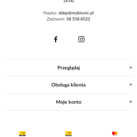
16:00
t
e
Napisz:
sklep@mybionic.pl
r
Zadzwoń:
58 558 8522
:
Przeglądaj
Obsługa klienta
Moje konto