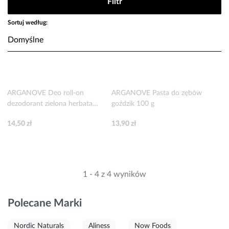
Filtr
Sortuj według:
ARGANOVE Deo roll-on
ARGANOVE Pasta do zębów
dezodorant zielona herbata
goździk 100 g
50 ml
14,50 zł
13,90 zł
1 - 4 z 4 wyników
Polecane Marki
Nordic Naturals
Aliness
Now Foods