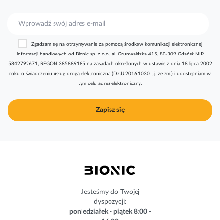
S
u
b
Zgadzam się na otrzymywanie za pomocą środków komunikacji elektronicznej
s
informacji handlowych od Bionic sp. z o.o., al. Grunwaldzka 415, 80-309 Gdańsk NIP
k
5842792671, REGON 385889185 na zasadach określonych w ustawie z dnia 18 lipca 2002
r
roku o świadczeniu usług drogą elektroniczną (Dz.U.2016.1030 t.j. ze zm.) i udostępniam w
y
tym celu adres elektroniczny.
b
u
j
Zapisz się
n
a
s
z
n
e
w
s
Jesteśmy do Twojej
l
dyspozycji:
e
poniedziałek - piątek 8:00 -
t