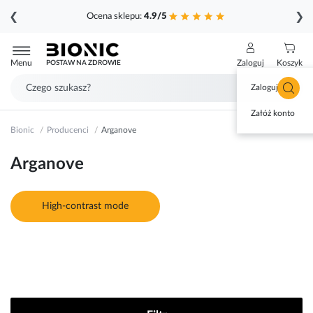
❮
❯
Ocena sklepu:
4.9/5
Przejdź
do
Menu
Zaloguj
Koszyk
POSTAW NA ZDROWIE
treści
Zaloguj się
Załóż konto
Bionic
Producenci
Arganove
Arganove
High-contrast mode