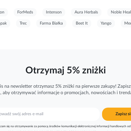
on
ForMeds
Intenson
Aura Herbals
Noble Heal
6pak
Trec
Farma Białka
Beet It
Yango
Med
Otrzymaj 5% zniżki
is na newsletter otrzymasz 5% zniżki na pierwsze zakupy! Zapisz 
ś, aby otrzymywać
informacje
o promocjach, nowościach i trend
Zapisz si
zam się na otrzymywanie za pomocą środków komunikacji elektronicznej informacji handlowych od 