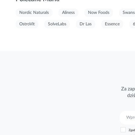
Nordic Naturals
Aliness
Now Foods
Swans
OstroVit
SolveLabs
Dr Las
Essence
Za zap
dzi
S
u
b
Zgad
s