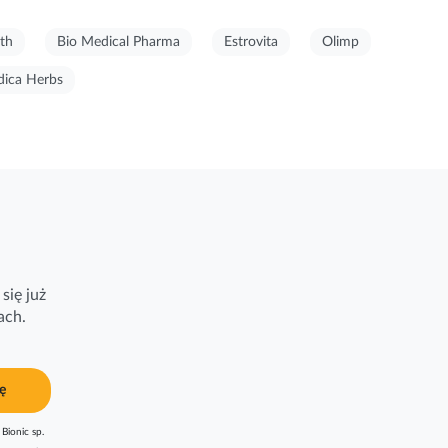
th
Bio Medical Pharma
Estrovita
Olimp
ica Herbs
się już
ach.
ę
Bionic sp.