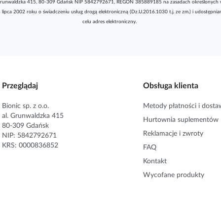
l. Grunwaldzka 415, 80-309 Gdańsk NIP 5842792671, REGON 385889185 na zasadach określonych 
8 lipca 2002 roku o świadczeniu usług drogą elektroniczną (Dz.U.2016.1030 t.j. ze zm.) i udostępni
celu adres elektroniczny.
Przeglądaj
Obsługa klienta
Bionic sp. z o.o.
Metody płatności i dosta
al. Grunwaldzka 415
Hurtownia suplementów
80-309 Gdańsk
Reklamacje i zwroty
NIP: 5842792671
KRS: 0000836852
FAQ
Kontakt
Wycofane produkty