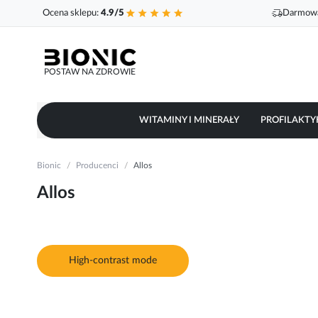
Ocena sklepu:
4.9/5
Darmowa
POSTAW NA ZDROWIE
WITAMINY I MINERAŁY
PROFILAKTY
Bionic
Producenci
Allos
Allos
High-contrast mode