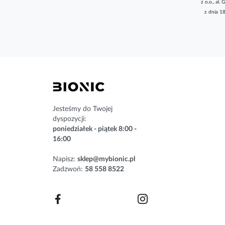
z o.o., a
k
z dnia 1
r
y
b
u
j
n
a
s
z
n
Jesteśmy do Twojej
e
dyspozycji:
w
poniedziałek - piątek 8:00 -
s
16:00
l
e
Napisz:
sklep@mybionic.pl
t
Zadzwoń:
58 558 8522
t
e
r
: