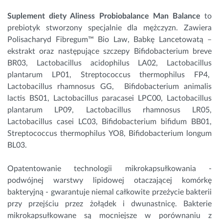
Suplement diety Aliness Probiobalance Man Balance
 to 
prebiotyk stworzony specjalnie dla mężczyzn. Zawiera 
Polisacharyd Fibregum™ Bio Law, Babkę Lancetowatą – 
ekstrakt oraz następujące szczepy 
Bifidobacterium breve 
BR03, Lactobacillus acidophilus LA02, Lactobacillus 
plantarum LP01, Streptococcus thermophilus FP4,  
Lactobacillus rhamnosus GG,  Bifidobacterium animalis 
lactis BS01, Lactobacillus paracasei LPC00, Lactobacillus 
plantarum LP09, Lactobacillus rhamnosus LR05, 
Lactobacillus casei LC03, Bifidobacterium 
bifidum
 BB01, 
Streptococcus thermophilus YO8, Bifidobacterium longum 
BL03. 
Opatentowanie technologii mikrokapsułkowania - 
podwójnej warstwy lipidowej otaczającej komórkę 
bakteryjną - gwarantuje niemal całkowite przeżycie bakterii 
przy przejściu przez żołądek i dwunastnicę. Bakterie 
mikrokapsułkowane są mocniejsze w porównaniu z 