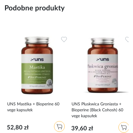
Podobne produkty
Dodaj do ulubionych
Dodaj do ulubionych
D
0
UNS Mastika + Bioperine 60
UNS Pluskwica Groniasta +
vege kapsułek
Bioperine (Black Cohosh) 60
vege kapsułek
52,80 zł
39,60 zł