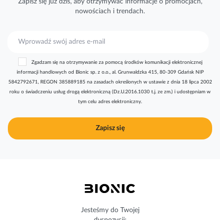
Zapisz się już dziś, aby otrzymywać
informacje
o promocjach,
nowościach i trendach.
S
u
b
Zgadzam się na otrzymywanie za pomocą środków komunikacji elektronicznej
s
informacji handlowych od Bionic sp. z o.o., al. Grunwaldzka 415, 80-309 Gdańsk NIP
k
5842792671, REGON 385889185 na zasadach określonych w ustawie z dnia 18 lipca 2002
r
roku o świadczeniu usług drogą elektroniczną (Dz.U.2016.1030 t.j. ze zm.) i udostępniam w
y
tym celu adres elektroniczny.
b
u
j
Zapisz się
n
a
s
z
n
e
w
s
Jesteśmy do Twojej
l