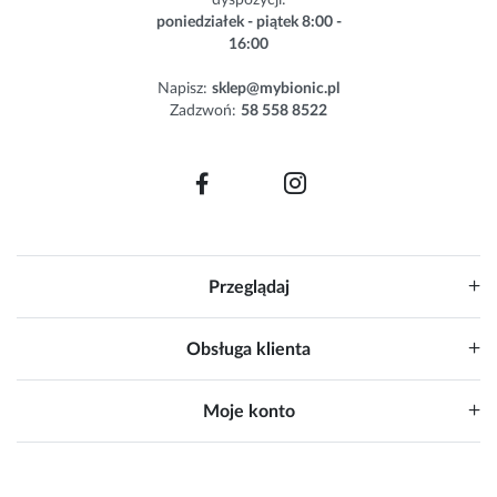
dyspozycji:
e
poniedziałek - piątek 8:00 -
t
16:00
t
e
Napisz:
sklep@mybionic.pl
r
Zadzwoń:
58 558 8522
:
Przeglądaj
Obsługa klienta
Moje konto