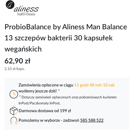
Przejdź
na
początek
galerii
ProbioBalance by Aliness Man Balance
13 szczepów bakterii 30 kapsułek
wegańskich
62,90 zł
2,10 zł/kaps.
Zamówienia opłacone w ciągu
11 godz 48 min 10 sek
wyślemy jeszcze dziś!
*
*
Dotyczy zamówień opłaconych oraz pobraniowych kurierem
InPost/Paczkomaty InPost.
Darmowa dostawa od 199 zł
Pomożemy w wyborze - zadzwoń
585 588 522