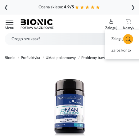
❮
❯
Ocena sklepu:
4.9/5
Przejdź
do
Menu
Zaloguj
Koszyk
POSTAW NA ZDROWIE
treści
Zaloguj się
Załóż konto
Bionic
Profilaktyka
Układ pokarmowy
Problemy trawienne
ProbioBalan
Przejdź
na
koniec
galerii