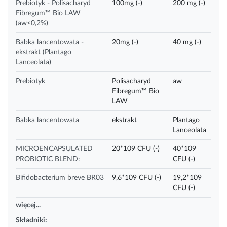
Prebiotyk - Polisacharyd
100mg (-)
200 mg (-)
Fibregum™ Bio LAW
(aw<0,2%)
Babka lancentowata -
20mg (-)
40 mg (-)
ekstrakt (Plantago
Lanceolata)
Prebiotyk
Polisacharyd
aw
Fibregum™ Bio
LAW
Babka lancentowata
ekstrakt
Plantago
Lanceolata
MICROENCAPSULATED
20*109 CFU (-)
40*109
PROBIOTIC BLEND:
CFU (-)
Bifidobacterium breve BR03
9,6*109 CFU (-)
19,2*109
CFU (-)
więcej...
Składniki: