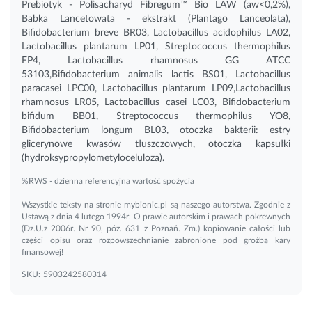
Prebiotyk - Polisacharyd Fibregum™ Bio LAW (aw<0,2%),
Babka Lancetowata - ekstrakt (Plantago Lanceolata),
Bifidobacterium breve BR03, Lactobacillus acidophilus LA02,
Lactobacillus plantarum LP01, Streptococcus thermophilus
FP4, Lactobacillus rhamnosus GG ATCC
53103,Bifidobacterium animalis lactis BS01, Lactobacillus
paracasei LPC00, Lactobacillus plantarum LP09,Lactobacillus
rhamnosus LR05, Lactobacillus casei LC03, Bifidobacterium
bifidum BB01, Streptococcus thermophilus YO8,
Bifidobacterium longum BL03, otoczka bakterii: estry
glicerynowe kwasów tłuszczowych, otoczka kapsułki
(hydroksypropylometyloceluloza).
%RWS - dzienna referencyjna wartość spożycia
Wszystkie teksty na stronie mybionic.pl są naszego autorstwa. Zgodnie z
Ustawą z dnia 4 lutego 1994r. O prawie autorskim i prawach pokrewnych
(Dz.U.z 2006r. Nr 90, póz. 631 z Poznań. Zm.) kopiowanie całości lub
części opisu oraz rozpowszechnianie zabronione pod groźbą kary
finansowej!
SKU:
5903242580314