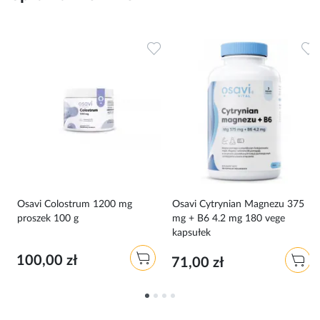
Dodaj do ulubionych
Dodaj do ulubionych
D
Osavi Colostrum 1200 mg
Osavi Cytrynian Magnezu 375
proszek 100 g
mg + B6 4.2 mg 180 vege
kapsułek
100,00 zł
71,00 zł