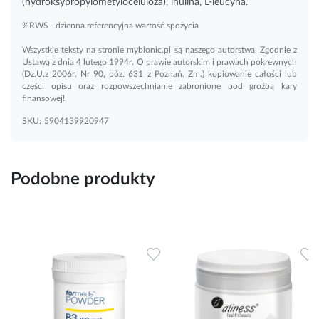
(hydroksypropylometyloceluloza), inulina, L-leucyna.
%RWS - dzienna referencyjna wartość spożycia
Wszystkie teksty na stronie mybionic.pl są naszego autorstwa. Zgodnie z
Ustawą z dnia 4 lutego 1994r. O prawie autorskim i prawach pokrewnych
(Dz.U.z 2006r. Nr 90, póz. 631 z Poznań. Zm.) kopiowanie całości lub
części opisu oraz rozpowszechnianie zabronione pod groźbą kary
finansowej!
SKU:
5904139920947
Podobne produkty
Dodaj do ulubionych
Dodaj do ulubionych
D