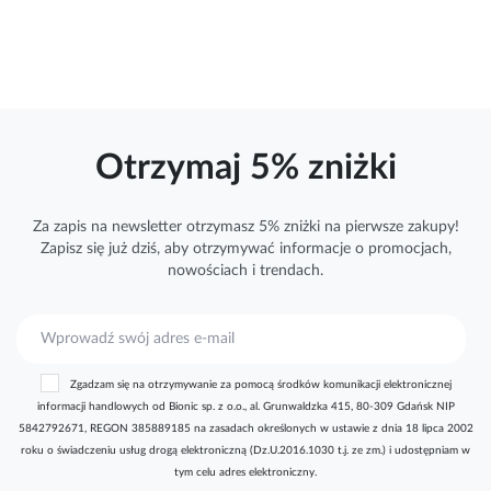
Otrzymaj 5% zniżki
Za zapis na newsletter otrzymasz 5% zniżki na pierwsze zakupy!
Zapisz się już dziś, aby otrzymywać
informacje
o promocjach,
nowościach i trendach.
S
u
b
Zgadzam się na otrzymywanie za pomocą środków komunikacji elektronicznej
s
informacji handlowych od Bionic sp. z o.o., al. Grunwaldzka 415, 80-309 Gdańsk NIP
k
5842792671, REGON 385889185 na zasadach określonych w ustawie z dnia 18 lipca 2002
r
roku o świadczeniu usług drogą elektroniczną (Dz.U.2016.1030 t.j. ze zm.) i udostępniam w
y
tym celu adres elektroniczny.
b