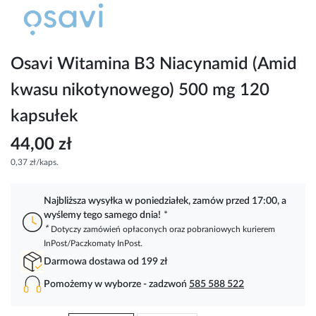
Przejdź
na
początek
galerii
Osavi Witamina B3 Niacynamid (Amid
kwasu nikotynowego) 500 mg 120
kapsułek
44,00 zł
0,37 zł/kaps.
Najbliższa wysyłka w poniedziałek, zamów przed 17:00, a
wyślemy tego samego dnia!
*
*
Dotyczy zamówień opłaconych oraz pobraniowych kurierem
InPost/Paczkomaty InPost.
Darmowa dostawa od 199 zł
Pomożemy w wyborze - zadzwoń
585 588 522