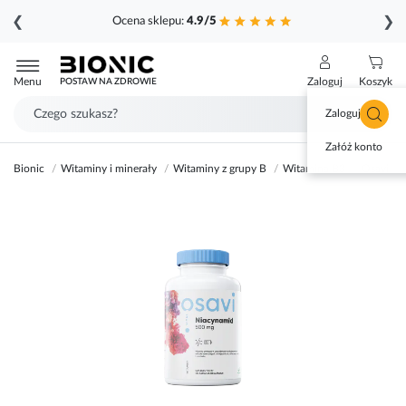
❮
❯
Ocena sklepu:
4.9/5
Przejdź
do
Menu
Zaloguj
Koszyk
POSTAW NA ZDROWIE
treści
Zaloguj się
Załóż konto
Bionic
Witaminy i minerały
Witaminy z grupy B
Witamina B3
Osavi Wi
Przejdź
na
koniec
galerii