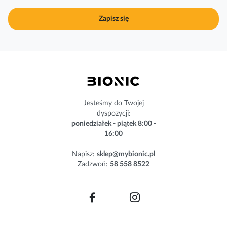
u
j
Zapisz się
n
a
s
z
n
e
w
s
Jesteśmy do Twojej
l
dyspozycji:
e
poniedziałek - piątek 8:00 -
t
16:00
t
e
Napisz:
sklep@mybionic.pl
r
Zadzwoń:
58 558 8522
: