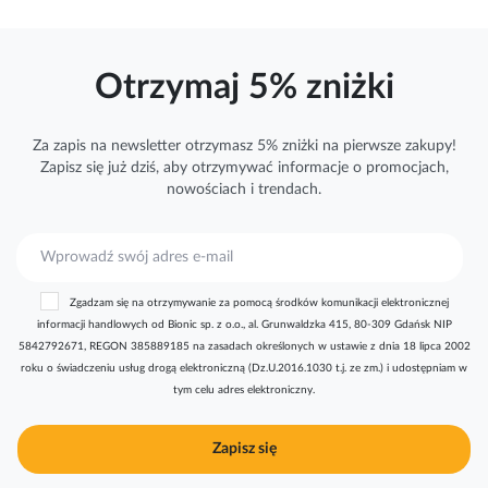
Otrzymaj 5% zniżki
Za zapis na newsletter otrzymasz 5% zniżki na pierwsze zakupy!
Zapisz się już dziś, aby otrzymywać
informacje
o promocjach,
nowościach i trendach.
S
u
b
Zgadzam się na otrzymywanie za pomocą środków komunikacji elektronicznej
s
informacji handlowych od Bionic sp. z o.o., al. Grunwaldzka 415, 80-309 Gdańsk NIP
k
5842792671, REGON 385889185 na zasadach określonych w ustawie z dnia 18 lipca 2002
r
roku o świadczeniu usług drogą elektroniczną (Dz.U.2016.1030 t.j. ze zm.) i udostępniam w
y
tym celu adres elektroniczny.
b
u
j
Zapisz się
n
a