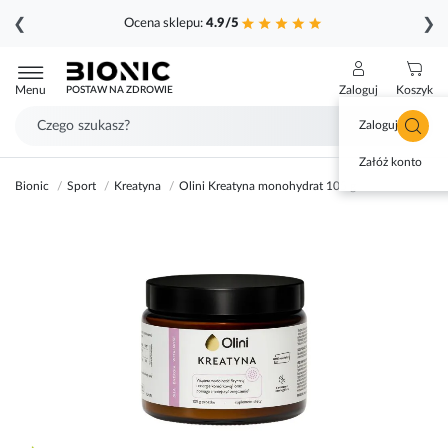
❮
❯
Ocena sklepu:
4.9/5
Przejdź
do
Menu
Zaloguj
Koszyk
POSTAW NA ZDROWIE
treści
Zaloguj się
Załóż konto
Bionic
Sport
Kreatyna
Olini Kreatyna monohydrat 105 g
Przejdź
na
koniec
galerii