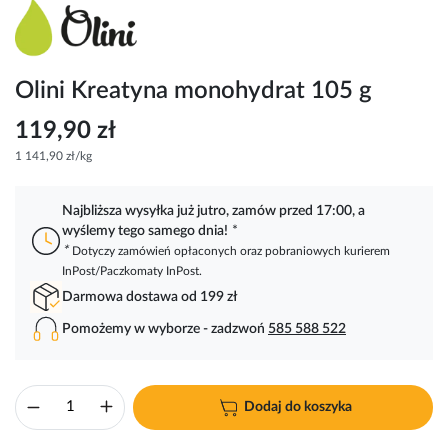
Przejdź
na
początek
galerii
Olini Kreatyna monohydrat 105 g
119,90 zł
1 141,90 zł/kg
Najbliższa wysyłka już jutro, zamów przed 17:00, a
wyślemy tego samego dnia!
*
*
Dotyczy zamówień opłaconych oraz pobraniowych kurierem
InPost/Paczkomaty InPost.
Darmowa dostawa od 199 zł
Pomożemy w wyborze - zadzwoń
585 588 522
Dodaj do koszyka