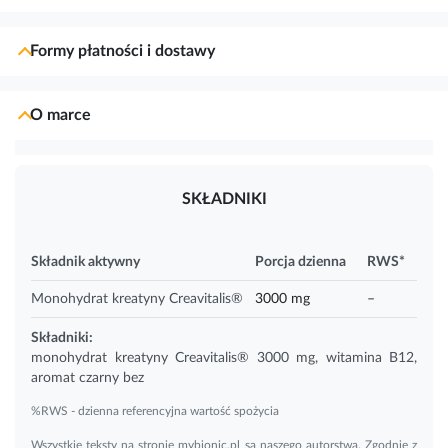
Formy płatności i dostawy
O marce
SKŁADNIKI
Składnik aktywny
Porcja dzienna
RWS*
Monohydrat kreatyny Creavitalis®
3000 mg
–
Składniki:
monohydrat kreatyny Creavitalis® 3000 mg,
witamina B12
,
aromat czarny bez
%RWS - dzienna referencyjna wartość spożycia
Wszystkie teksty na stronie mybionic.pl są naszego autorstwa. Zgodnie z