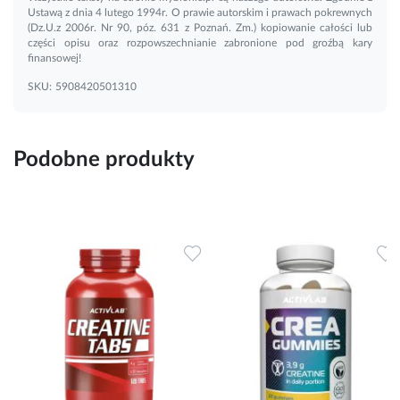
Ustawą z dnia 4 lutego 1994r. O prawie autorskim i prawach pokrewnych
(Dz.U.z 2006r. Nr 90, póz. 631 z Poznań. Zm.) kopiowanie całości lub
części opisu oraz rozpowszechnianie zabronione pod groźbą kary
finansowej!
SKU:
5908420501310
Podobne produkty
Dodaj do ulubionych
Dodaj do ulubionych
D