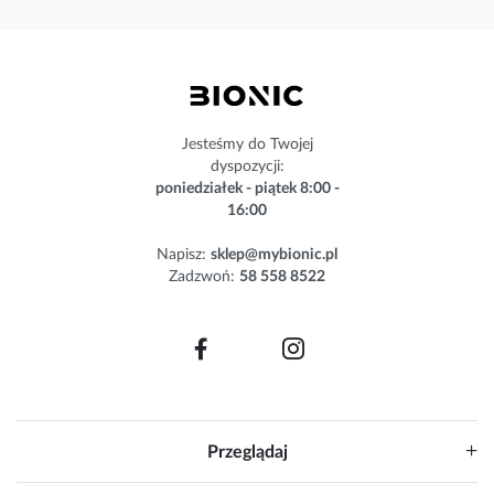
s
z
n
e
w
s
Jesteśmy do Twojej
l
dyspozycji:
e
poniedziałek - piątek 8:00 -
t
16:00
t
e
Napisz:
sklep@mybionic.pl
r
Zadzwoń:
58 558 8522
:
Przeglądaj