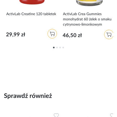
ActivLab Creatine 120 tabletek
ActivLab Crea Gummies
monohydrat 60 żelek o smaku
cytrynowo-limonkowym
29,99 zł
46,50 zł
Sprawdź również
Dodaj do ulubionych
Dodaj do ulubionych
D