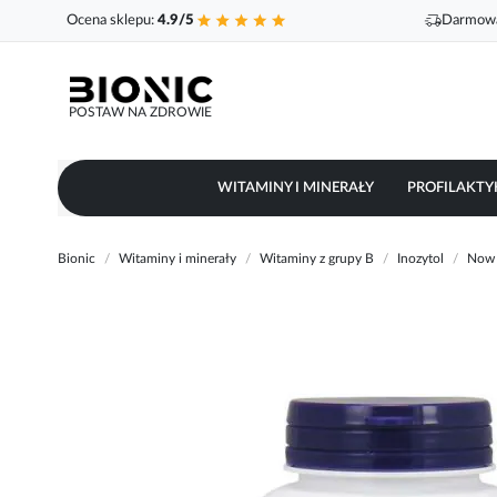
Ocena sklepu:
4.9/5
Darmowa
POSTAW NA ZDROWIE
WITAMINY I MINERAŁY
PROFILAKTY
Bionic
Witaminy i minerały
Witaminy z grupy B
Inozytol
Now 
Przejdź
na
koniec
galerii