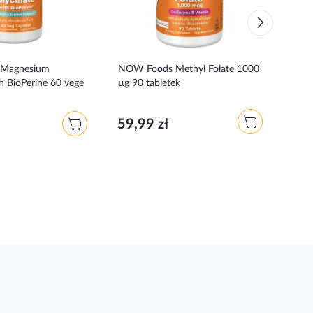
Magnesium
NOW Foods Methyl Folate 1000
NOW
th BioPerine 60 vege
µg 90 tabletek
with
250 
59,99 zł
87,