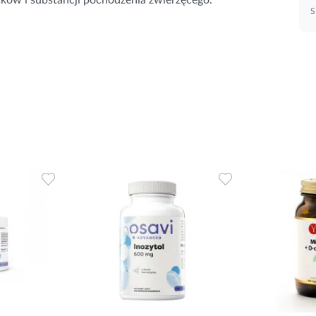
S
Dodaj
Dodaj
do
do
ulubionych
ulubionych