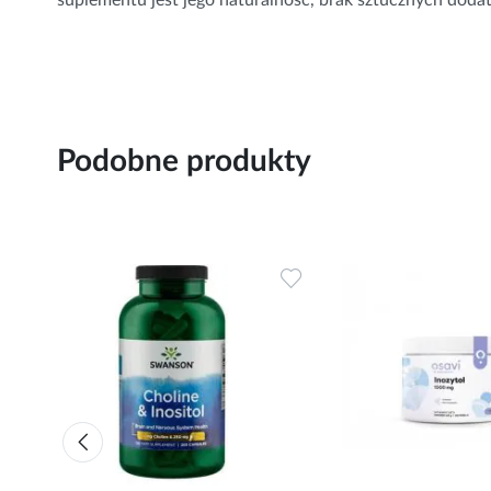
Podobne produkty
Dodaj
Dodaj
do
do
ulubionych
ulubionych