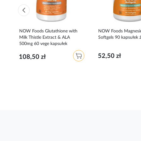
0
NOW Foods Glutathione with
NOW Foods Magnesiu
Milk Thistle Extract & ALA
Softgels 90 kapsułek
500mg 60 vege kapsułek
52,50 zł
108,50 zł