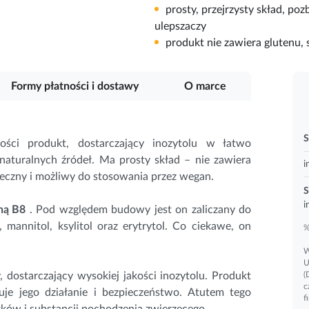
prosty, przejrzysty skład, 
ulepszaczy
produkt nie zawiera glutenu, 
Formy płatności i dostawy
O marce
S
ści produkt, dostarczający inozytolu w łatwo
naturalnych źródeł. Ma prosty skład – nie zawiera
i
eczny i możliwy do stosowania przez wegan.
S
i
ną B8
. Pod względem budowy jest on zaliczany do
l, mannitol, ksylitol oraz erytrytol. Co ciekawe, on
%
W
U
 dostarczający wysokiej jakości inozytolu. Produkt
(
c
je jego działanie i bezpieczeństwo. Atutem tego
f
tków i substancji pochodzenia zwierzęcego.