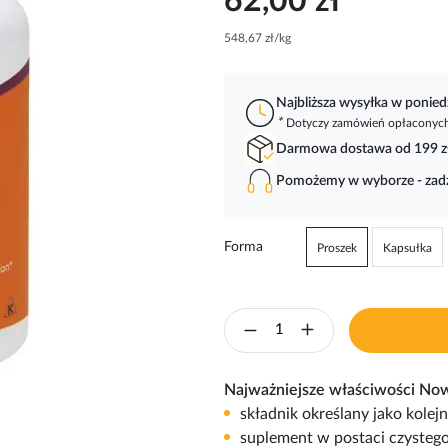
62,00 zł
548,67 zł/kg
Najbliższa wysyłka w ponied
*
Dotyczy zamówień opłaconych 
Darmowa dostawa od 199 z
Pomożemy w wyborze - za
Forma
Proszek
Kapsułka
Najważniejsze właściwości No
składnik określany jako kolej
suplement w postaci czystego