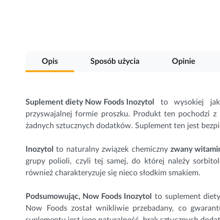
Przejdź
na
początek
galerii
Opis
Sposób użycia
Opinie
Suplement diety Now Foods Inozytol
to wysokiej jako
przyswajalnej formie proszku. Produkt ten pochodzi z 
żadnych sztucznych dodatków. Suplement ten jest bezpi
Inozytol
to naturalny związek chemiczny
zwany witami
grupy polioli, czyli tej samej, do której należy sorbito
również charakteryzuje się nieco słodkim smakiem.
Podsumowując, Now Foods Inozytol
to suplement diety,
Now Foods został wnikliwie przebadany, co gwarantu
suplementu jest jego naturalność, brak sztucznych doda