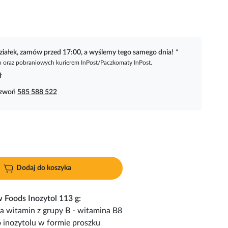
ziałek, zamów przed 17:00, a wyślemy tego samego dnia!
*
oraz pobraniowych kurierem InPost/Paczkomaty InPost.
ł
dzwoń
585 588 522
Dodaj do koszyka
w Foods Inozy
tol 113 g:
na witamin z grupy B - witamina B8
 inozytolu w formie proszku