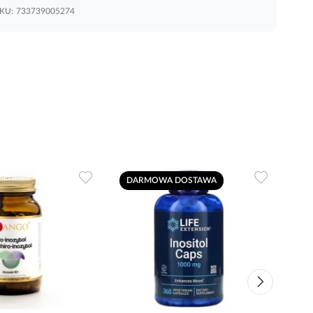
KU:
733739005274
Dodaj
Dodaj
DARMOWA DOSTAWA
do
do
ulubionych
ulubionyc