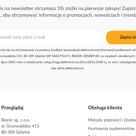
is na newsletter otrzymasz 5% zniżki na pierwsze zakupy! Zapisz 
ś, aby otrzymywać
informacje
o promocjach, nowościach i trend
Zapisz si
zam się na otrzymywanie za pomocą środków komunikacji elektronicznej informacji handlowych od 
l. Grunwaldzka 415, 80-309 Gdańsk NIP 5842792671, REGON 385889185 na zasadach określonych 
8 lipca 2002 roku o świadczeniu usług drogą elektroniczną (Dz.U.2016.1030 t.j. ze zm.) i udostępni
celu adres elektroniczny.
Przeglądaj
Obsługa klienta
Bionic sp. z o.o.
Metody płatności i dosta
al. Grunwaldzka 415
Hurtownia suplementów
80-309 Gdańsk