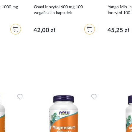
ek 1000 mg
Osavi Inozytol 600 mg 100
Yango Mio-in
wegańskich kapsułek
inozytol 100
42,00 zł
45,25 zł
Dodaj
Dodaj
do
do
ulubionych
ulubionych