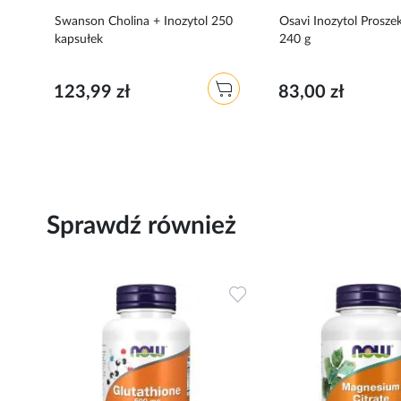
Swanson Cholina + Inozytol 250
Osavi Inozytol Prosz
kapsułek
240 g
123,99 zł
83,00 zł
Sprawdź również
Dodaj
Dodaj
do
do
ulubionych
ulubionych