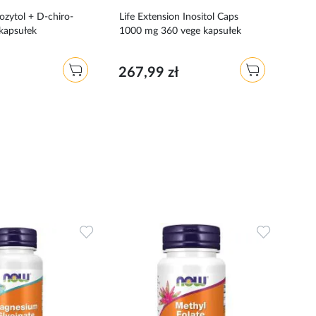
ozytol + D-chiro-
Life Extension Inositol Caps
UNS 
 kapsułek
1000 mg 360 vege kapsułek
kaps
267,99 zł
54,
Dodaj
Dodaj
do
do
ulubionych
ulubionyc