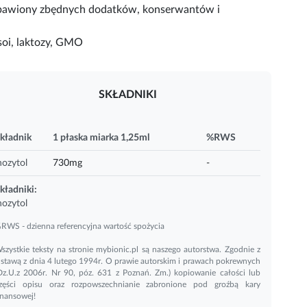
pozbawiony zbędnych dodatków, konserwantów i
soi, laktozy, GMO
SKŁADNIKI
kładnik
1 płaska miarka 1,25ml
%RWS
nozytol
730mg
-
kładniki:
nozytol
RWS - dzienna referencyjna wartość spożycia
szystkie teksty na stronie mybionic.pl są naszego autorstwa. Zgodnie z
stawą z dnia 4 lutego 1994r. O prawie autorskim i prawach pokrewnych
Dz.U.z 2006r. Nr 90, póz. 631 z Poznań. Zm.) kopiowanie całości lub
zęści opisu oraz rozpowszechnianie zabronione pod groźbą kary
inansowej!