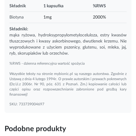
Składnik
1 kapsułka
%RWS
Biotyna
1mg
2000%
Składniki:
mąka ryżowa, hydroksypropylometyloceluloza, estry kwasów
tłuszczowych i kwasy askorbinowego, dwutlenek
krzemu
. Nie
wyprodukowane z użyciem pszenicy, glutenu, soi, mleka, jaj,
ryb, skorupiaków lub orzechów.
%RWS - dzienna referencyjna wartość spożycia
Wszystkie teksty na stronie mybionic.pl są naszego autorstwa. Zgodnie z
Ustawą z dnia 4 lutego 1994r. O prawie autorskim i prawach pokrewnych
(Dz.U.z 2006r. Nr 90, póz. 631 z Poznań. Zm.) kopiowanie całości lub
części opisu oraz rozpowszechnianie zabronione pod groźbą kary
finansowej!
SKU:
733739004697
Podobne produkty