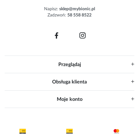
e
Napisz:
sklep@mybionic.pl
r
Zadzwoń:
58 558 8522
:
Przeglądaj
Obsługa klienta
Moje konto