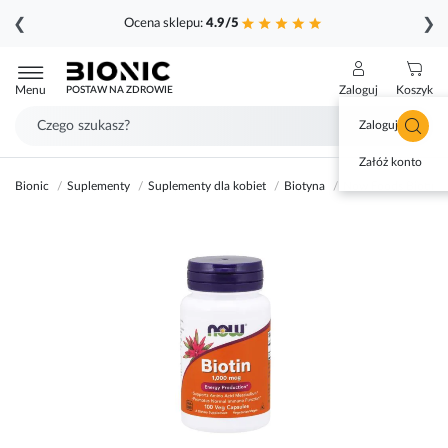
❮
❯
Ocena sklepu:
4.9/5
Przejdź
do
Menu
Zaloguj
Koszyk
POSTAW NA ZDROWIE
treści
Zaloguj się
Załóż konto
Bionic
Suplementy
Suplementy dla kobiet
Biotyna
Now Foods Biotin (
Przejdź
na
koniec
galerii