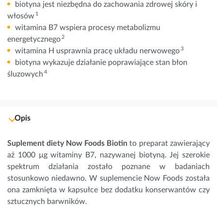
biotyna jest niezbędna do zachowania zdrowej skóry i
1
włosów
witamina B7 wspiera procesy metabolizmu
2
energetycznego
3
witamina H usprawnia pracę układu nerwowego
biotyna wykazuje działanie poprawiające stan błon
4
śluzowych
Opis
Suplement diety Now Foods Biotin
to preparat zawierający
aż 1000 µg witaminy B7, nazywanej biotyną. Jej szerokie
spektrum działania zostało poznane w badaniach
stosunkowo niedawno. W suplemencie Now Foods została
ona zamknięta w kapsułce bez dodatku konserwantów czy
sztucznych barwników.