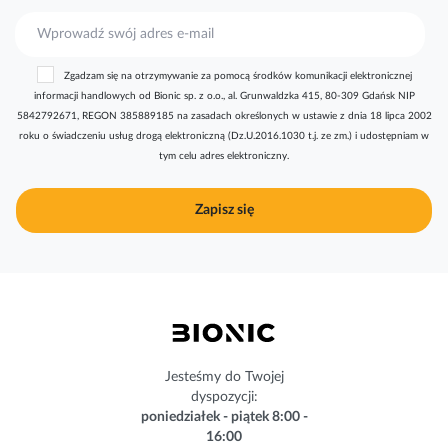
S
u
b
Zgadzam się na otrzymywanie za pomocą środków komunikacji elektronicznej
s
informacji handlowych od Bionic sp. z o.o., al. Grunwaldzka 415, 80-309 Gdańsk NIP
k
5842792671, REGON 385889185 na zasadach określonych w ustawie z dnia 18 lipca 2002
r
roku o świadczeniu usług drogą elektroniczną (Dz.U.2016.1030 t.j. ze zm.) i udostępniam w
y
tym celu adres elektroniczny.
b
u
j
Zapisz się
n
a
s
z
n
e
w
s
Jesteśmy do Twojej
l
dyspozycji:
e
poniedziałek - piątek 8:00 -
t
16:00
t