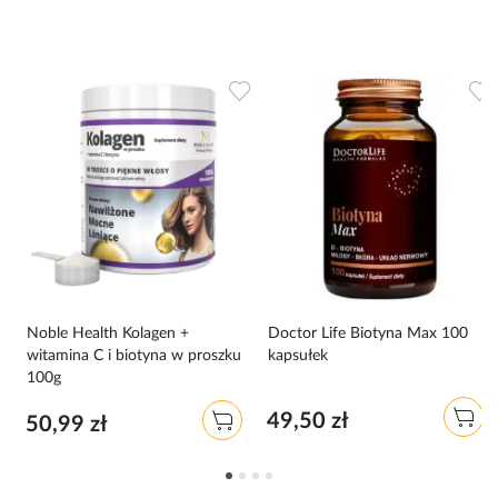
Dodaj do ulubionych
Dodaj do ulubionych
D
ku
Noble Health Kolagen +
Doctor Life Biotyna Max 100
witamina C i biotyna w proszku
kapsułek
100g
49,50 zł
50,99 zł