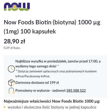
Przejdź
na
początek
galerii
Now Foods Biotin (biotyna) 1000 µg
(1mg) 100 kapsułek
28,90 zł
0,29 zł/kaps.
Najbliższa wysyłka w poniedziałek, zamów przed 17:00, a
wyślemy tego samego dnia!
*
*
Dotyczy zamówień opłaconych oraz pobraniowych kurierem
InPost/Paczkomaty InPost.
Darmowa dostawa od 199 zł
Pomożemy w wyborze - zadzwoń
585 588 522
Najważniejsze właściwości Now Foods Biotin 1000 µg:
wysoka i skuteczna ilość biotyny w jednej kapsułce