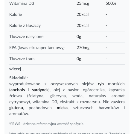
Witamina D3
25mcg
500%
Kalorie
20kcal
-
Kalorie z tłuszczy
20kcal
-
Tłuszcze nasycone
0g
-
EPA (kwas eikozapentaenowy)
270mg
-
Tłuszcze trans
0g
-
więcej...
Składniki:
wyprodukowano z oczyszczonych olejów
ryb
morskich
(
anchois
i
sardynek
), olej z nasion ogórecznika, kapsułka
żelowa (żelatyna, gliceryna, woda, naturalny aromat
cytrynowy),
witamina D3
, ekstrakt z rozmarynu. Nie zawiera
glutenu
, pochodnych
mleka
, sztucznych barwników i
aromatów.
%RWS - dzienna referencyjna wartość spożycia
Wszystkie teksty na stronie mybionic.pl są naszego autorstwa. Zgodnie z