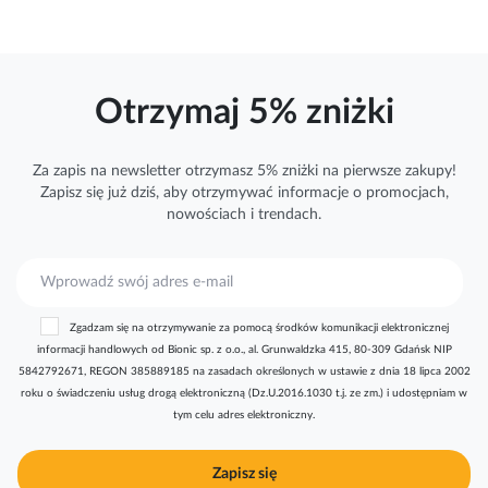
Otrzymaj 5% zniżki
Za zapis na newsletter otrzymasz 5% zniżki na pierwsze zakupy!
Zapisz się już dziś, aby otrzymywać
informacje
o promocjach,
nowościach i trendach.
S
u
b
Zgadzam się na otrzymywanie za pomocą środków komunikacji elektronicznej
s
informacji handlowych od Bionic sp. z o.o., al. Grunwaldzka 415, 80-309 Gdańsk NIP
k
5842792671, REGON 385889185 na zasadach określonych w ustawie z dnia 18 lipca 2002
r
roku o świadczeniu usług drogą elektroniczną (Dz.U.2016.1030 t.j. ze zm.) i udostępniam w
y
tym celu adres elektroniczny.
b
u
j
Zapisz się
n