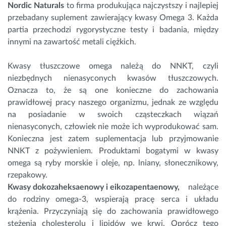
Nordic Naturals
to firma produkująca najczystszy i najlepiej
przebadany suplement zawierający kwasy
Omega 3
. Każda
partia przechodzi rygorystyczne testy i badania, między
innymi na zawartość metali ciężkich.
Kwasy tłuszczowe omega należą do NNKT, czyli
niezbędnych nienasyconych kwasów tłuszczowych.
Oznacza to, że są one konieczne do zachowania
prawidłowej pracy naszego organizmu, jednak ze względu
na posiadanie w swoich cząsteczkach wiązań
nienasyconych, człowiek nie może ich wyprodukować sam.
Konieczna jest zatem suplementacja lub przyjmowanie
NNKT z pożywieniem. Produktami bogatymi w kwasy
omega są ryby morskie i oleje, np. lniany, słonecznikowy,
rzepakowy.
Kwasy dokozaheksaenowy i eikozapentaenowy,
należące
do rodziny omega-3, wspierają pracę serca i układu
krążenia. Przyczyniają się do zachowania prawidłowego
stężenia
cholesterolu
i lipidów we krwi. Oprócz tego