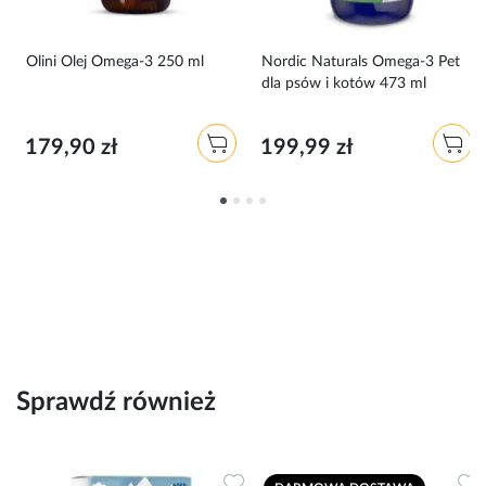
Olini Olej Omega-3 250 ml
Nordic Naturals Omega-3 Pet
dla psów i kotów 473 ml
179,90 zł
199,99 zł
Sprawdź również
Dodaj do ulubionych
Dodaj do ulubionych
D