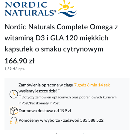
Przejdź
na
początek
galerii
Nordic Naturals Complete Omega z
witaminą D3 i GLA 120 miękkich
kapsułek o smaku cytrynowym
166,90 zł
1,39 zł/kaps.
Zamówienia opłacone w ciągu
7 godz 6 min 14 sek
wyślemy jeszcze dziś!
*
*
Dotyczy zamówień opłaconych oraz pobraniowych kurierem
InPost/Paczkomaty InPost.
Darmowa dostawa od 199 zł
Pomożemy w wyborze - zadzwoń
585 588 522