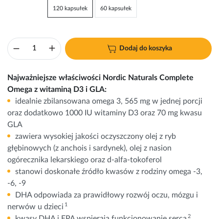
120 kapsułek
60 kapsułek
Dodaj do koszyka
Najważniejsze właściwości Nordic Naturals Complete
Omega z witaminą D3 i GLA:
idealnie zbilansowana omega 3, 565 mg w jednej porcji
oraz dodatkowo 1000 IU witaminy D3 oraz 70 mg kwasu
GLA
zawiera wysokiej jakości oczyszczony olej z ryb
głębinowych (z anchois i sardynek), olej z nasion
ogórecznika lekarskiego oraz d-alfa-tokoferol
stanowi doskonałe źródło kwasów z rodziny omega -3,
-6, -9
DHA odpowiada za prawidłowy rozwój oczu, mózgu i
1
nerwów u dzieci
2
kwasy DHA i EPA wspierają funkcjonowanie serca