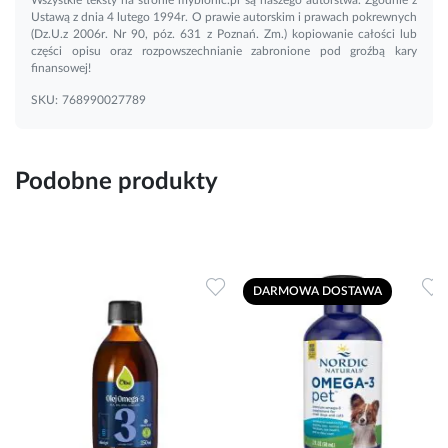
Ustawą z dnia 4 lutego 1994r. O prawie autorskim i prawach pokrewnych
(Dz.U.z 2006r. Nr 90, póz. 631 z Poznań. Zm.) kopiowanie całości lub
części opisu oraz rozpowszechnianie zabronione pod groźbą kary
finansowej!
SKU:
768990027789
Podobne produkty
Dodaj do ulubionych
Dodaj do ulubionych
D
DARMOWA DOSTAWA