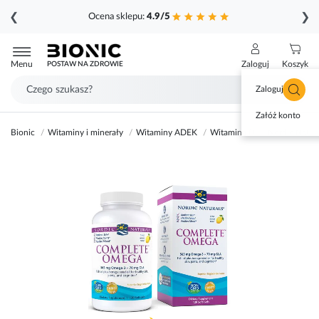
❮
❯
Ocena sklepu:
4.9/5
Przejdź
do
Menu
Zaloguj
Koszyk
POSTAW NA ZDROWIE
treści
Zaloguj się
Załóż konto
Bionic
Witaminy i minerały
Witaminy ADEK
Witamina D
Nordic Natur
Przejdź
na
koniec
galerii