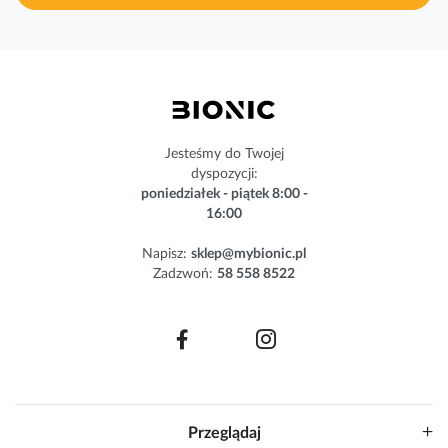
a
s
z
n
e
w
s
Jesteśmy do Twojej
l
dyspozycji:
e
poniedziałek - piątek 8:00 -
t
16:00
t
e
Napisz:
sklep@mybionic.pl
r
Zadzwoń:
58 558 8522
:
Przeglądaj