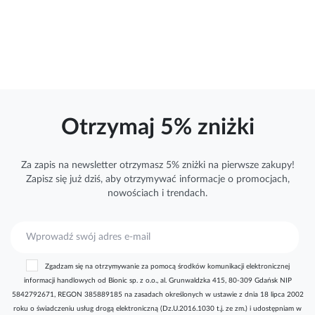
Otrzymaj 5% zniżki
Za zapis na newsletter otrzymasz 5% zniżki na pierwsze zakupy!
Zapisz się już dziś, aby otrzymywać
informacje
o promocjach,
nowościach i trendach.
S
u
b
Zgadzam się na otrzymywanie za pomocą środków komunikacji elektronicznej
s
informacji handlowych od Bionic sp. z o.o., al. Grunwaldzka 415, 80-309 Gdańsk NIP
k
5842792671, REGON 385889185 na zasadach określonych w ustawie z dnia 18 lipca 2002
r
roku o świadczeniu usług drogą elektroniczną (Dz.U.2016.1030 t.j. ze zm.) i udostępniam w
y