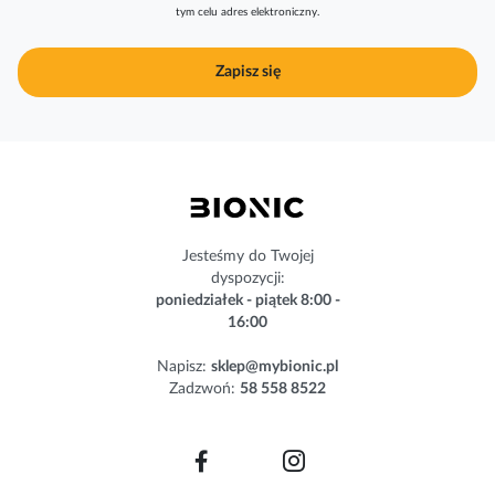
tym celu adres elektroniczny.
b
u
j
Zapisz się
n
a
s
z
n
e
w
s
Jesteśmy do Twojej
l
dyspozycji:
e
poniedziałek - piątek 8:00 -
t
16:00
t
e
Napisz:
sklep@mybionic.pl
r
Zadzwoń:
58 558 8522
: