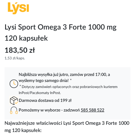
Przejdź
na
początek
galerii
Lysi Sport Omega 3 Forte 1000 mg
120 kapsułek
183,50 zł
1,53 zł/kaps.
Najbliższa wysyłka już jutro, zamów przed 17:00, a
wyślemy tego samego dnia!
*
*
Dotyczy zamówień opłaconych oraz pobraniowych kurierem
InPost/Paczkomaty InPost.
Darmowa dostawa od 199 zł
Pomożemy w wyborze - zadzwoń
585 588 522
Najważniejsze właściwości Lysi Sport Omega 3 Forte 1000
mg 120 kapsułek: