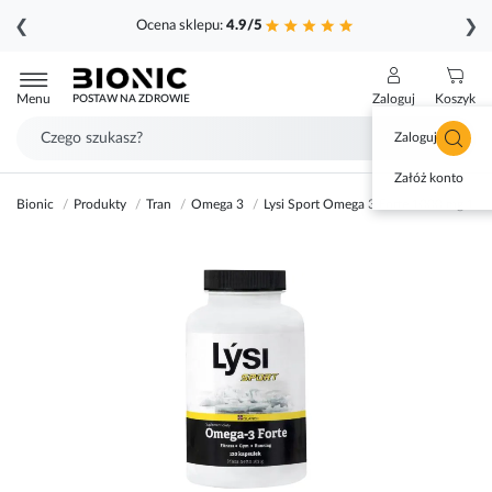
❮
❯
Ocena sklepu:
4.9/5
Przejdź
do
Menu
Zaloguj
Koszyk
POSTAW NA ZDROWIE
treści
Zaloguj się
Załóż konto
Bionic
Produkty
Tran
Omega 3
Lysi Sport Omega 3 Forte 1000 mg 120
Przejdź
na
koniec
galerii