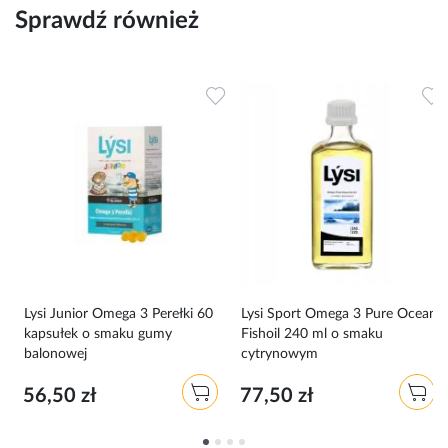
Sprawdź również
Dodaj do ulubionych
Dodaj do ulubionych
D
Lysi Junior Omega 3 Perełki 60
Lysi Sport Omega 3 Pure Ocean
kapsułek o smaku gumy
Fishoil 240 ml o smaku
balonowej
cytrynowym
56,50 zł
77,50 zł