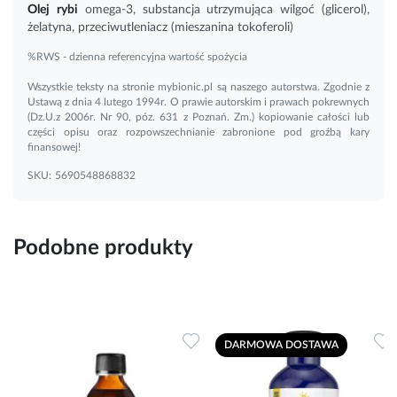
Olej
rybi
omega-3
, substancja utrzymująca wilgoć (glicerol),
żelatyna, przeciwutleniacz (mieszanina tokoferoli)
%RWS - dzienna referencyjna wartość spożycia
Wszystkie teksty na stronie mybionic.pl są naszego autorstwa. Zgodnie z
Ustawą z dnia 4 lutego 1994r. O prawie autorskim i prawach pokrewnych
(Dz.U.z 2006r. Nr 90, póz. 631 z Poznań. Zm.) kopiowanie całości lub
części opisu oraz rozpowszechnianie zabronione pod groźbą kary
finansowej!
SKU:
5690548868832
Podobne produkty
Dodaj do ulubionych
Dodaj do ulubionych
D
DARMOWA DOSTAWA