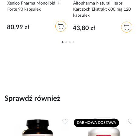
0
Xenico Pharma Monolipid K
Altopharma Natural Herbs
Forte 90 kapsułek
Karczoch Ekstrakt 600 mg 120
kapsułek
80,99 zł
43,80 zł
Sprawdź również
Dodaj do ulubionych
Dodaj do ulubionych
D
DARMOWA DOSTAWA