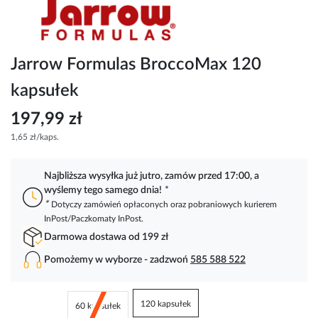
Przejdź
na
początek
galerii
Jarrow Formulas BroccoMax 120
kapsułek
197,99 zł
1,65 zł/kaps.
Najbliższa wysyłka już jutro, zamów przed 17:00, a
wyślemy tego samego dnia!
*
*
Dotyczy zamówień opłaconych oraz pobraniowych kurierem
InPost/Paczkomaty InPost.
Darmowa dostawa od 199 zł
Pomożemy w wyborze - zadzwoń
585 588 522
120 kapsułek
60 kapsułek