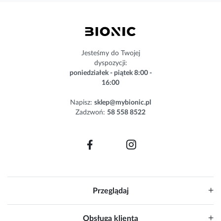
z
n
e
w
s
Jesteśmy do Twojej
l
dyspozycji:
e
poniedziałek - piątek 8:00 -
t
16:00
t
e
Napisz:
sklep@mybionic.pl
r
Zadzwoń:
58 558 8522
:
Przeglądaj
Obsługa klienta