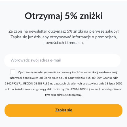
Otrzymaj 5% zniżki
Za zapis na newsletter otrzymasz 5% zniżki na pierwsze zakupy!
Zapisz się już dziś, aby otrzymywać
informacje
o promocjach,
nowościach i trendach.
S
u
b
Zgadzam się na otrzymywanie za pomocą środków komunikacji elektronicznej
s
informacji handlowych od Bionic sp. z o.o., al. Grunwaldzka 415, 80-309 Gdańsk NIP
k
5842792671, REGON 385889185 na zasadach określonych w ustawie z dnia 18 lipca 2002
r
roku o świadczeniu usług drogą elektroniczną (Dz.U.2016.1030 t.j. ze zm.) i udostępniam w
y
tym celu adres elektroniczny.
b
u
j
Zapisz się
n
a
s