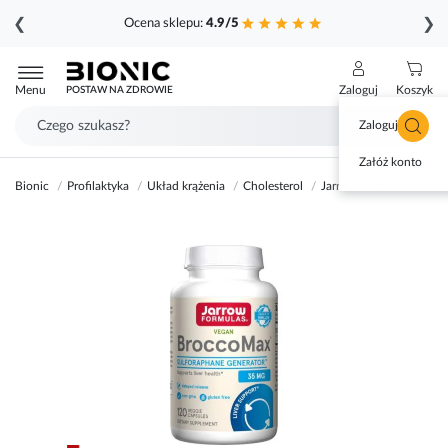
❮
❯
Ocena sklepu:
4.9/5
Przejdź
do
Menu
Zaloguj
Koszyk
POSTAW NA ZDROWIE
treści
Zaloguj się
Załóż konto
Bionic
Profilaktyka
Układ krążenia
Cholesterol
Jarrow Formulas Brocc
Przejdź
na
koniec
galerii