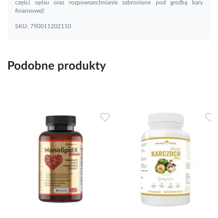
części opisu oraz rozpowszechnianie zabronione pod groźbą kary
finansowej!
SKU:
790011202110
Podobne produkty
Dodaj do ulubionych
Dodaj do ulubionych
D