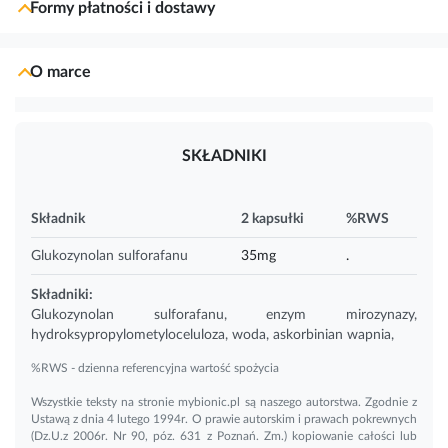
Formy płatności i dostawy
O marce
SKŁADNIKI
Składnik
2 kapsułki
%RWS
Glukozynolan sulforafanu
35mg
.
Składniki:
Glukozynolan sulforafanu, enzym mirozynazy,
hydroksypropylometyloceluloza, woda, askorbinian
wapnia
,
%RWS - dzienna referencyjna wartość spożycia
Wszystkie teksty na stronie mybionic.pl są naszego autorstwa. Zgodnie z
Ustawą z dnia 4 lutego 1994r. O prawie autorskim i prawach pokrewnych
(Dz.U.z 2006r. Nr 90, póz. 631 z Poznań. Zm.) kopiowanie całości lub