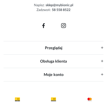
e
Napisz:
sklep@mybionic.pl
r
Zadzwoń:
58 558 8522
:
Przeglądaj
Obsługa klienta
Moje konto