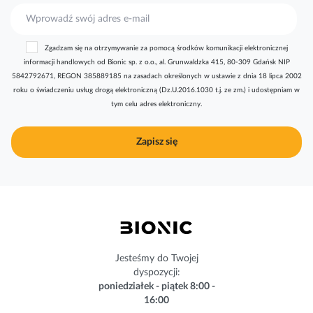
S
u
b
Zgadzam się na otrzymywanie za pomocą środków komunikacji elektronicznej
s
informacji handlowych od Bionic sp. z o.o., al. Grunwaldzka 415, 80-309 Gdańsk NIP
k
5842792671, REGON 385889185 na zasadach określonych w ustawie z dnia 18 lipca 2002
r
roku o świadczeniu usług drogą elektroniczną (Dz.U.2016.1030 t.j. ze zm.) i udostępniam w
y
tym celu adres elektroniczny.
b
u
j
Zapisz się
n
a
s
z
n
e
w
s
Jesteśmy do Twojej
l
dyspozycji:
e
poniedziałek - piątek 8:00 -
t
16:00
t