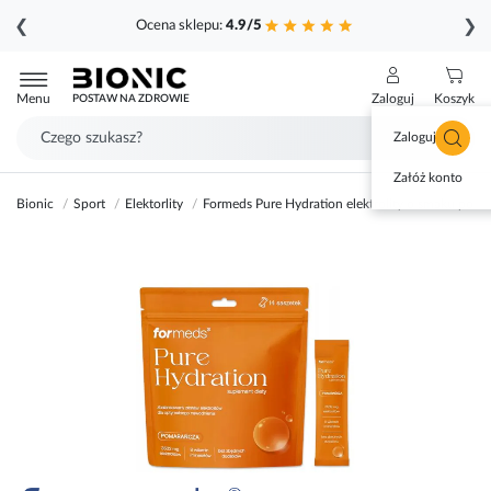
❮
❯
Ocena sklepu:
4.9/5
Przejdź
do
Menu
Zaloguj
Koszyk
POSTAW NA ZDROWIE
treści
Zaloguj się
Załóż konto
Bionic
Sport
Elektorlity
Formeds Pure Hydration elektrolity o smaku pom
Przejdź
na
koniec
galerii