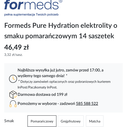
Przejdź
na
początek
galerii
Formeds Pure Hydration elektrolity o
smaku pomarańczowym 14 saszetek
46,49 zł
3,32 zł/sasz.
Najbliższa wysyłka już jutro, zamów przed 17:00, a
wyślemy tego samego dnia!
*
*
Dotyczy zamówień opłaconych oraz pobraniowych kurierem
InPost/Paczkomaty InPost.
Darmowa dostawa od 199 zł
Pomożemy w wyborze - zadzwoń
585 588 522
Smak
Pomarańczowy
Grejpfrutowy
Matcha