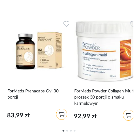
Dodaj do ulubionych
Dodaj do ulubionych
D
i
ForMeds Prenacaps Ovi 30
ForMeds Powder Collagen Multi
porcji
proszek 30 porcji o smaku
karmelowym
83,99 zł
92,99 zł