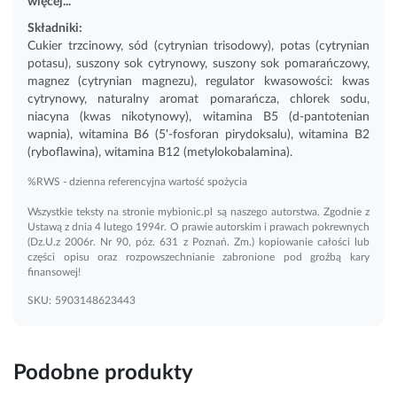
więcej...
Składniki:
Cukier trzcinowy, sód (cytrynian trisodowy), potas (cytrynian
potasu), suszony sok cytrynowy, suszony sok pomarańczowy,
magnez (cytrynian magnezu), regulator kwasowości: kwas
cytrynowy, naturalny aromat pomarańcza, chlorek sodu,
niacyna (kwas nikotynowy), witamina B5 (d-pantotenian
wapnia), witamina B6 (5'-fosforan pirydoksalu), witamina B2
(ryboflawina),
witamina B12
(metylokobalamina).
%RWS - dzienna referencyjna wartość spożycia
Wszystkie teksty na stronie mybionic.pl są naszego autorstwa. Zgodnie z
Ustawą z dnia 4 lutego 1994r. O prawie autorskim i prawach pokrewnych
(Dz.U.z 2006r. Nr 90, póz. 631 z Poznań. Zm.) kopiowanie całości lub
części opisu oraz rozpowszechnianie zabronione pod groźbą kary
finansowej!
SKU:
5903148623443
Podobne produkty