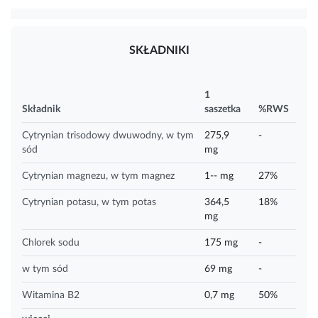
SKŁADNIKI
1
Składnik
saszetka
%RWS
Cytrynian trisodowy dwuwodny, w tym
275,9
-
sód
mg
Cytrynian magnezu, w tym magnez
1-- mg
27%
Cytrynian potasu, w tym potas
364,5
18%
mg
Chlorek sodu
175 mg
-
w tym sód
69 mg
-
Witamina B2
0,7 mg
50%