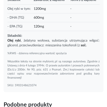
Olej rybi w tym:
1200mg
-
- DHA (TG)
600mg
-
- EPA (TG)
120mg
-
Składniki:
Olej rybi
, żelatyna wołowa, substancja utrzymująca wilgoć:
glicerol, przeciwutleniacz: mieszanina tokoferoli (z
soi
).
%RWS - dzienna referencyjna wartość spożycia
Wszystkie teksty na stronie mybionic.pl są naszego autorstwa. Zgodnie z
Ustawą z dnia 4 lutego 1994r. O prawie autorskim i prawach pokrewnych
(Dz.U.z 2006r. Nr 90, póz. 631 z Poznań. Zm.) kopiowanie całości lub
części opisu oraz rozpowszechnianie zabronione pod groźbą kary
finansowej!
SKU:
5903148621074
Podobne produkty