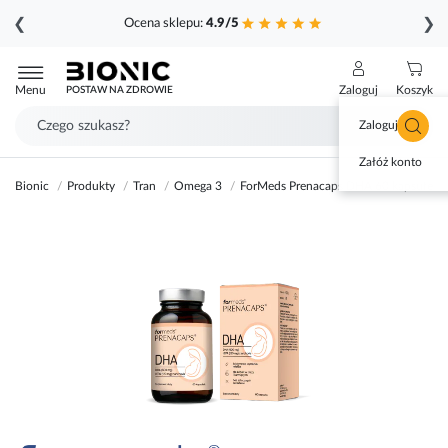
❮
❯
Ocena sklepu:
4.9/5
Przejdź
do
Menu
Zaloguj
Koszyk
POSTAW NA ZDROWIE
treści
Zaloguj się
Załóż konto
Bionic
Produkty
Tran
Omega 3
ForMeds Prenacaps DHA 60 kapsułek mi
Przejdź
na
koniec
galerii