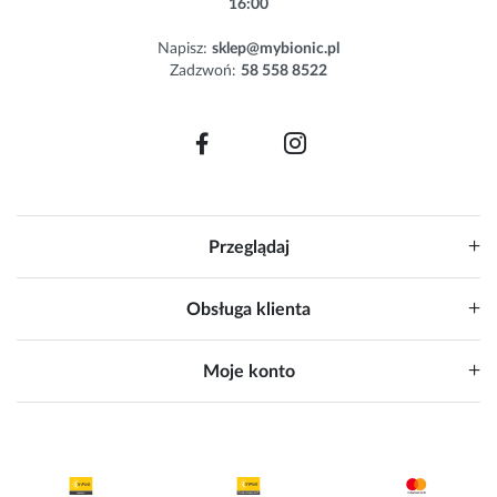
16:00
t
e
Napisz:
sklep@mybionic.pl
r
Zadzwoń:
58 558 8522
:
Przeglądaj
Obsługa klienta
Moje konto