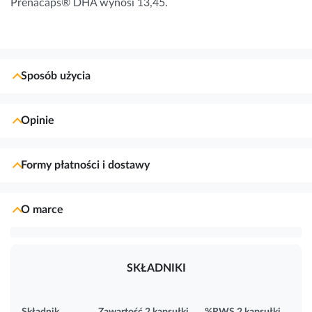
Prenacaps® DHA wynosi 13,45.
Sposób użycia
Opinie
Formy płatności i dostawy
O marce
SKŁADNIKI
Składnik
Zawartość 2 kapsułki
%RWS 2 kapsułki