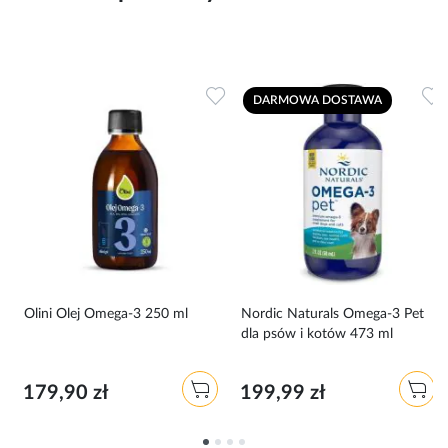
Dodaj do ulubionych
Dodaj do ulubionych
D
DARMOWA DOSTAWA
Olini Olej Omega-3 250 ml
Nordic Naturals Omega-3 Pet
dla psów i kotów 473 ml
179,90 zł
199,99 zł