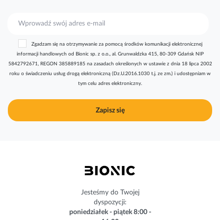
S
u
b
Zgadzam się na otrzymywanie za pomocą środków komunikacji elektronicznej
s
informacji handlowych od Bionic sp. z o.o., al. Grunwaldzka 415, 80-309 Gdańsk NIP
k
5842792671, REGON 385889185 na zasadach określonych w ustawie z dnia 18 lipca 2002
r
roku o świadczeniu usług drogą elektroniczną (Dz.U.2016.1030 t.j. ze zm.) i udostępniam w
y
tym celu adres elektroniczny.
b
u
j
Zapisz się
n
a
s
z
n
e
w
s
Jesteśmy do Twojej
l
dyspozycji:
e
poniedziałek - piątek 8:00 -
t