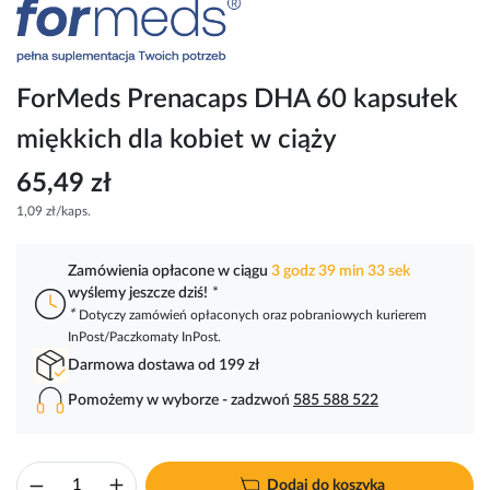
Przejdź
na
początek
galerii
ForMeds Prenacaps DHA 60 kapsułek
miękkich dla kobiet w ciąży
65,49 zł
1,09 zł/kaps.
Zamówienia opłacone w ciągu
3 godz 39 min 32 sek
wyślemy jeszcze dziś!
*
*
Dotyczy zamówień opłaconych oraz pobraniowych kurierem
InPost/Paczkomaty InPost.
Darmowa dostawa od 199 zł
Pomożemy w wyborze - zadzwoń
585 588 522
Dodaj do koszyka