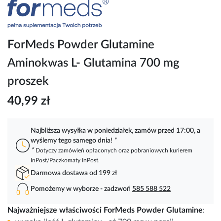
Przejdź
na
początek
galerii
ForMeds Powder Glutamine
Aminokwas L- Glutamina 700 mg
proszek
40,99 zł
Najbliższa wysyłka w poniedziałek, zamów przed 17:00, a
wyślemy tego samego dnia!
*
*
Dotyczy zamówień opłaconych oraz pobraniowych kurierem
InPost/Paczkomaty InPost.
Darmowa dostawa od 199 zł
Pomożemy w wyborze - zadzwoń
585 588 522
Najważniejsze właściwości ForMeds Powder Glutamine
: