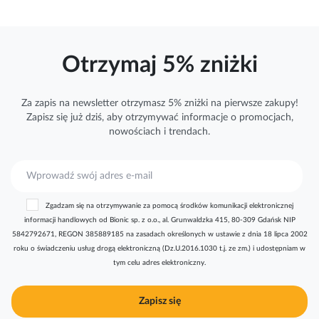
Otrzymaj 5% zniżki
Za zapis na newsletter otrzymasz 5% zniżki na pierwsze zakupy!
Zapisz się już dziś, aby otrzymywać
informacje
o promocjach,
nowościach i trendach.
S
u
b
Zgadzam się na otrzymywanie za pomocą środków komunikacji elektronicznej
s
informacji handlowych od Bionic sp. z o.o., al. Grunwaldzka 415, 80-309 Gdańsk NIP
k
5842792671, REGON 385889185 na zasadach określonych w ustawie z dnia 18 lipca 2002
r
roku o świadczeniu usług drogą elektroniczną (Dz.U.2016.1030 t.j. ze zm.) i udostępniam w
y
tym celu adres elektroniczny.
b
u
j
Zapisz się
n