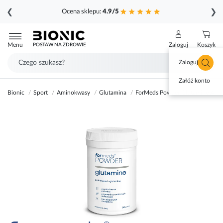
❮
❯
Ocena sklepu:
4.9/5
Przejdź
do
Menu
Zaloguj
Koszyk
POSTAW NA ZDROWIE
treści
Zaloguj się
Załóż konto
Bionic
Sport
Aminokwasy
Glutamina
ForMeds Powder Glutamine Amin
Przejdź
na
koniec
galerii