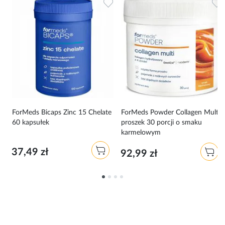
Dodaj do ulubionych
Dodaj do ulubionych
D
i
ForMeds Bicaps Zinc 15 Chelate
ForMeds Powder Collagen Multi
60 kapsułek
proszek 30 porcji o smaku
karmelowym
37,49 zł
92,99 zł