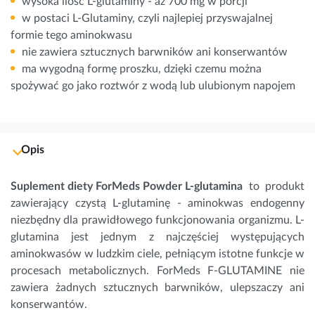
wysoka ilość L-glutaminy - aż 700 mg w porcji
w postaci L-Glutaminy, czyli najlepiej przyswajalnej
formie tego aminokwasu
nie zawiera sztucznych barwników ani konserwantów
ma wygodną formę proszku, dzięki czemu można
spożywać go jako roztwór z wodą lub ulubionym napojem
Opis
Suplement diety ForMeds Powder L-glutamina
to produkt
zawierający czystą L-glutaminę - aminokwas endogenny
niezbędny dla prawidłowego funkcjonowania organizmu. L-
glutamina jest jednym z najczęściej występujących
aminokwasów
w ludzkim ciele, pełniącym istotne funkcje w
procesach metabolicznych.
ForMeds F-GLUTAMINE nie
zawiera żadnych sztucznych barwników, ulepszaczy ani
konserwantów.