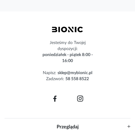
a
s
z
n
e
w
s
Jesteśmy do Twojej
l
dyspozycji:
e
poniedziałek - piątek 8:00 -
t
16:00
t
e
Napisz:
sklep@mybionic.pl
r
Zadzwoń:
58 558 8522
:
Przeglądaj