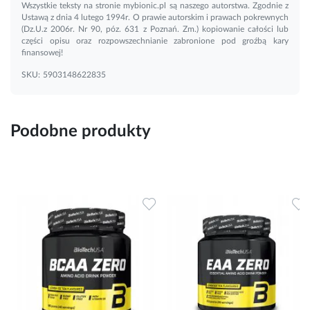
Wszystkie teksty na stronie mybionic.pl są naszego autorstwa. Zgodnie z
Ustawą z dnia 4 lutego 1994r. O prawie autorskim i prawach pokrewnych
(Dz.U.z 2006r. Nr 90, póz. 631 z Poznań. Zm.) kopiowanie całości lub
części opisu oraz rozpowszechnianie zabronione pod groźbą kary
finansowej!
SKU:
5903148622835
Podobne produkty
Dodaj do ulubionych
Dodaj do ulubionych
D