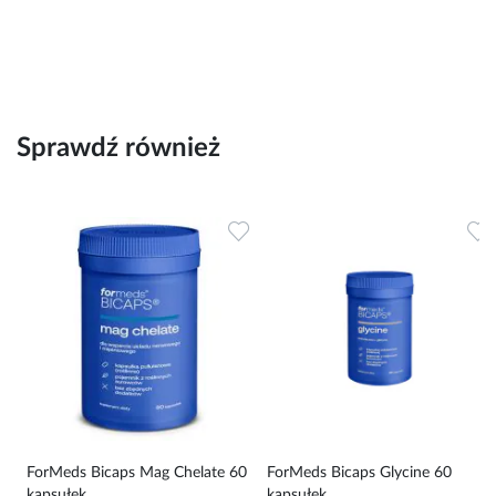
Sprawdź również
Dodaj do ulubionych
Dodaj do ulubionych
D
e
ForMeds Bicaps Mag Chelate 60
ForMeds Bicaps Glycine 60
kapsułek
kapsułek