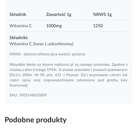
Składnik
Zawartość 1g
%RWS 1g
Witamina C
1000mg
1250
Składniki:
Witamina C
(kwas L-askorbinowy).
%RWS - dzienna referencyjna wartość spożycia
Wszystkie teksty na stronie mybionic.pl są naszego autorstwa. Zgodnie z
Ustawą z dnia 4 lutego 1994r. O prawie autorskim i prawach pokrewnych
(Dz.U.z 2006r. Nr 90, póz. 631 z Poznań. Zm.) kopiowanie całości lub
części opisu oraz rozpowszechnianie zabronione pod groźbą kary
finansowej!
SKU:
5903148623009
Podobne produkty