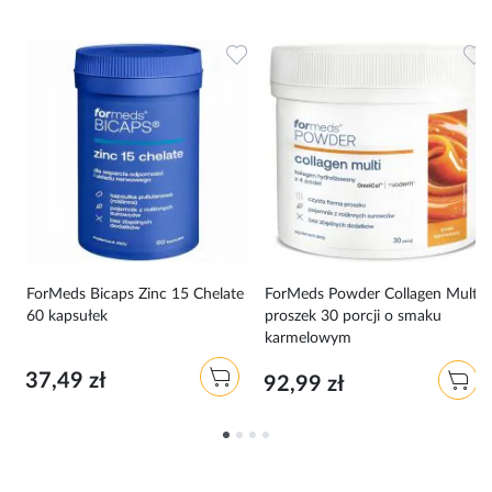
Dodaj do ulubionych
Dodaj do ulubionych
D
i
ForMeds Bicaps Zinc 15 Chelate
ForMeds Powder Collagen Multi
60 kapsułek
proszek 30 porcji o smaku
karmelowym
37,49 zł
92,99 zł