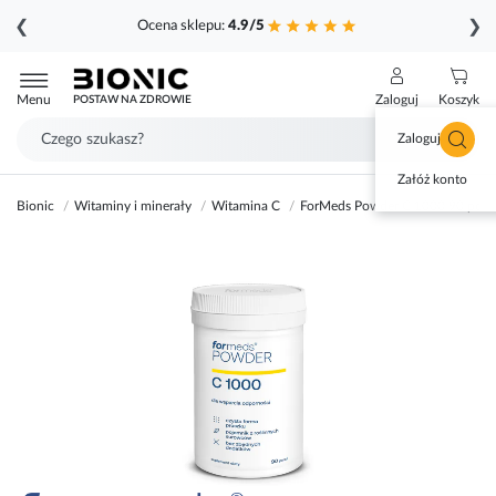
❮
❯
Ocena sklepu:
4.9/5
Przejdź
do
Menu
Zaloguj
Koszyk
POSTAW NA ZDROWIE
treści
Zaloguj się
Załóż konto
Bionic
Witaminy i minerały
Witamina C
ForMeds Powder C 1000 90 porcj
Przejdź
na
koniec
galerii