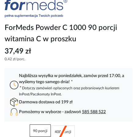
Przejdź
na
początek
galerii
ForMeds Powder C 1000 90 porcji
witamina C w proszku
37,49 zł
0,42 zł/porc.
Najbliższa wysyłka w poniedziałek, zamów przed 17:00, a
wyślemy tego samego dnia!
*
*
Dotyczy zamówień opłaconych oraz pobraniowych kurierem
InPost/Paczkomaty InPost.
Darmowa dostawa od 199 zł
Pomożemy w wyborze - zadzwoń
585 588 522
90 porcji
400 porcji