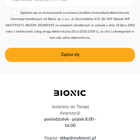
u
b
Zgadzam się na otrzymywanie za pomocą środków komunikacji elektronicznej
s
informacji handlowych od Bionic sp. z o.o., al. Grunwaldzka 415, 80-309 Gdańsk NIP
k
5842792671, REGON 385889185 na zasadach określonych w ustawie z dnia 18 lipca 2002
r
roku o świadczeniu usług drogą elektroniczną (Dz.U.2016.1030 t.j. ze zm.) i udostępniam w
y
tym celu adres elektroniczny.
b
u
j
Zapisz się
n
a
s
z
n
e
w
s
Jesteśmy do Twojej
l
dyspozycji:
e
poniedziałek - piątek 8:00 -
t
16:00
t
e
Napisz:
sklep@mybionic.pl
r