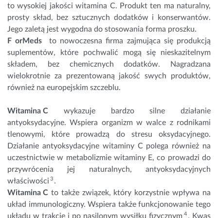
to wysokiej jakości witamina C. Produkt ten ma naturalny,
prosty skład, bez sztucznych dodatków i konserwantów.
Jego zaletą jest wygodna do stosowania forma proszku.
F
orMeds
to nowoczesna firma zajmująca się produkcją
suplementów, które pochwalić mogą się nieskazitelnym
składem, bez chemicznych dodatków. Nagradzana
wielokrotnie za prezentowaną jakość swych produktów,
również na europejskim szczeblu.
Witamina C
wykazuje bardzo silne działanie
antyoksydacyjne. Wspiera organizm w walce z rodnikami
tlenowymi, które prowadzą do stresu oksydacyjnego.
Działanie antyoksydacyjne witaminy C polega również na
uczestnictwie w metabolizmie
witaminy E
, co prowadzi do
przywrócenia jej naturalnych, antyoksydacyjnych
3
właściwości
.
Witamina C
to także związek, który korzystnie wpływa na
układ immunologiczny. Wspiera także funkcjonowanie tego
4
układu w trakcie i po nasilonym wysiłku fizycznym
. Kwas