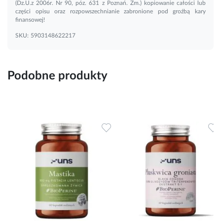
(Dz.U.z 2006r. Nr 90, póz. 631 z Poznań. Zm.) kopiowanie całości lub
części opisu oraz rozpowszechnianie zabronione pod groźbą kary
finansowej!
SKU:
5903148622217
Podobne produkty
Dodaj do ulubionych
Dodaj do ulubionych
D