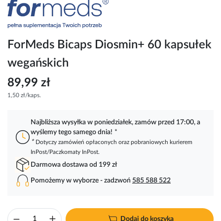
Przejdź
na
początek
galerii
ForMeds Bicaps Diosmin+ 60 kapsułek
wegańskich
89,99 zł
1,50 zł/kaps.
Najbliższa wysyłka w poniedziałek, zamów przed 17:00, a
wyślemy tego samego dnia!
*
*
Dotyczy zamówień opłaconych oraz pobraniowych kurierem
InPost/Paczkomaty InPost.
Darmowa dostawa od 199 zł
Pomożemy w wyborze - zadzwoń
585 588 522
Dodaj do koszyka