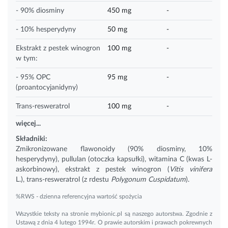
- 90% diosminy
450 mg
-
- 10% hesperydyny
50 mg
-
Ekstrakt z pestek winogron
100 mg
-
w tym:
- 95% OPC
95 mg
-
(proantocyjanidyny)
Trans-resweratrol
100 mg
-
więcej...
Składniki:
Zmikronizowane flawonoidy (90% diosminy, 10%
hesperydyny), pullulan (otoczka kapsułki),
witamina C
(kwas L-
askorbinowy), ekstrakt z pestek winogron (
Vitis vinifera
L.), trans-resweratrol (z rdestu
Polygonum Cuspidatum
).
%RWS - dzienna referencyjna wartość spożycia
Wszystkie teksty na stronie mybionic.pl są naszego autorstwa. Zgodnie z
Ustawą z dnia 4 lutego 1994r. O prawie autorskim i prawach pokrewnych