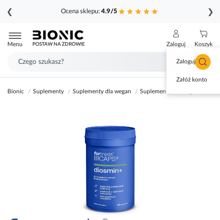
❮
❯
Ocena sklepu:
4.9/5
Przejdź
do
Menu
Zaloguj
Koszyk
POSTAW NA ZDROWIE
treści
Zaloguj się
Załóż konto
Bionic
Suplementy
Suplementy dla wegan
Suplementy dla wegetarian
Przejdź
na
koniec
galerii