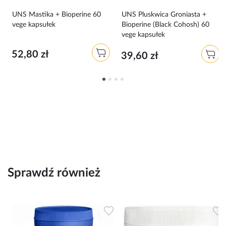
0
UNS Mastika + Bioperine 60
UNS Pluskwica Groniasta +
vege kapsułek
Bioperine (Black Cohosh) 60
vege kapsułek
52,80 zł
39,60 zł
Sprawdź również
Dodaj do ulubionych
Dodaj do ulubionych
D