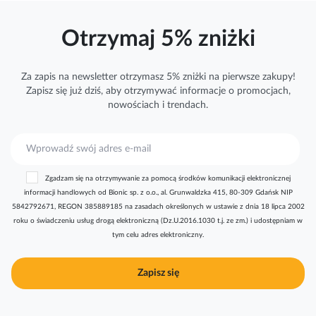
Otrzymaj 5% zniżki
Za zapis na newsletter otrzymasz 5% zniżki na pierwsze zakupy!
Zapisz się już dziś, aby otrzymywać
informacje
o promocjach,
nowościach i trendach.
S
u
b
Zgadzam się na otrzymywanie za pomocą środków komunikacji elektronicznej
s
informacji handlowych od Bionic sp. z o.o., al. Grunwaldzka 415, 80-309 Gdańsk NIP
k
5842792671, REGON 385889185 na zasadach określonych w ustawie z dnia 18 lipca 2002
r
roku o świadczeniu usług drogą elektroniczną (Dz.U.2016.1030 t.j. ze zm.) i udostępniam w
y
tym celu adres elektroniczny.
b
u
j
Zapisz się
n
a
s