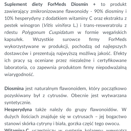
Suplement diety ForMeds Diosmin + 
to produkt
zawierający zmikronizowane flawonoidy - 90% diosminy i
10% hesperydyny z dodatkiem witaminy C oraz ekstraktu z
pestek winogron (
Vitis vinifera
L.) i trans-resweratrolu z
rdestu
Polygonum Cuspidatum
w formie wegańskich
kapsułek.
Wszystkie surowce firmy ForMeds 
wykorzystywane w produkcji, pochodzą od najlepszych 
dostawców i prezentują najwyższą możliwą jakość. Efekty 
ich pracy są oceniane przez niezależne i certyfikowane 
laboratoria, co zapewnia produktom firmy niepodważalną 
wiarygodność.
Diosmina
jest naturalnym flawonoidem, który początkowo
pozyskiwany był z cytrusów. Obecnie jest wytwarzana
syntetycznie.
Hesperydyna
także należy do grupy flawonoidów. W
dużych ilościach znajduje się w cytrusach – jej bogactwo
stanowi skórka cytryny i biała, gorzka część tego owocu.
Witamina C
uczestniczy w syntezie
kolagenu
wewnątrz