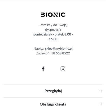
z
n
e
w
s
Jesteśmy do Twojej
l
dyspozycji:
e
poniedziałek - piątek 8:00 -
t
16:00
t
e
Napisz:
sklep@mybionic.pl
r
Zadzwoń:
58 558 8522
:
Przeglądaj
Obsługa klienta