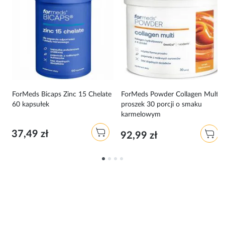
i
ForMeds Bicaps Zinc 15 Chelate
ForMeds Powder Collagen Multi
60 kapsułek
proszek 30 porcji o smaku
karmelowym
37,49 zł
92,99 zł