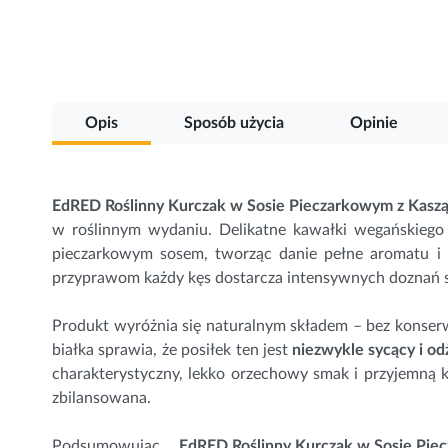
Przejdź
na
początek
galerii
Opis
Sposób użycia
Opinie
EdRED Roślinny Kurczak w Sosie Pieczarkowym z Kaszą
w roślinnym wydaniu. Delikatne kawałki wegańskiego
pieczarkowym sosem, tworząc danie pełne aromatu i h
przyprawom każdy kęs dostarcza intensywnych doznań 
Produkt wyróżnia się naturalnym składem – bez konse
białka
sprawia, że posiłek ten jest
niezwykle sycący i o
charakterystyczny, lekko orzechowy smak i przyjemną k
zbilansowana.
Podsumowując,
EdRED Roślinny Kurczak w Sosie Pie