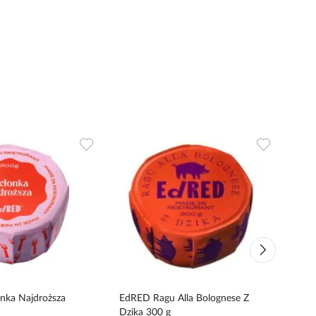
Dodaj
Dodaj
do
do
ulubionych
ulubionyc
nka Najdroższa
EdRED Ragu Alla Bolognese Z
EdRE
Dzika 300 g
Weg