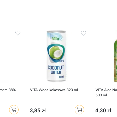
Dodaj
Dodaj
do
do
ulubionych
ulubionych
oesem 38%
VITA Woda kokosowa 320 ml
VITA Aloe Na
500 ml
3,85 zł
4,30 zł