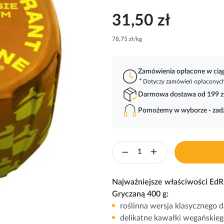
31,50 zł
78,75 zł/kg
Zamówienia opłacone w ci
*
Dotyczy zamówień opłaconych 
Darmowa dostawa od 199 z
Pomożemy w wyborze - za
Najważniejsze właściwości Ed
Gryczaną 400 g:
roślinna wersja klasycznego 
delikatne kawałki wegańskie