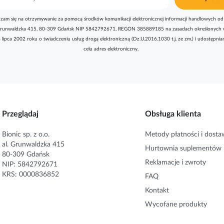
zam się na otrzymywanie za pomocą środków komunikacji elektronicznej informacji handlowych od 
l. Grunwaldzka 415, 80-309 Gdańsk NIP 5842792671, REGON 385889185 na zasadach określonych 
8 lipca 2002 roku o świadczeniu usług drogą elektroniczną (Dz.U.2016.1030 t.j. ze zm.) i udostępni
celu adres elektroniczny.
Przeglądaj
Obsługa klienta
Bionic sp. z o.o.
Metody płatności i dosta
al. Grunwaldzka 415
Hurtownia suplementów
80-309 Gdańsk
Reklamacje i zwroty
NIP: 5842792671
KRS: 0000836852
FAQ
Kontakt
Wycofane produkty