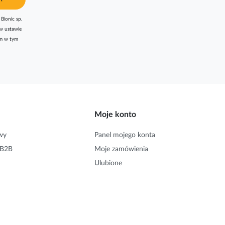
Bionic sp.
w ustawie
am w tym
Moje konto
wy
Panel mojego konta
 B2B
Moje zamówienia
Ulubione