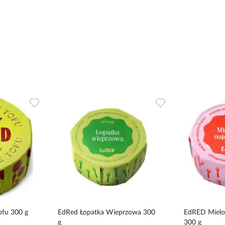
Dodaj
Dodaj
do
do
ulubionych
ulubionych
ofu 300 g
EdRed Łopatka Wieprzowa 300
EdRED Mielo
g
300 g