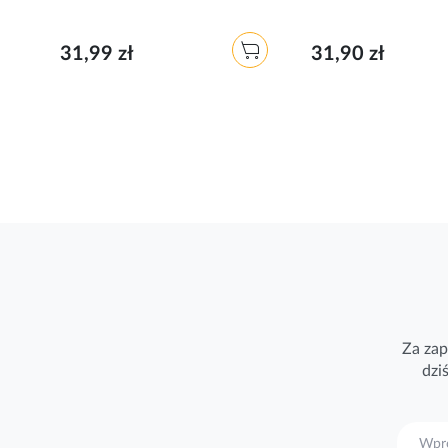
31,99 zł
31,90 zł
Za zap
dzi
S