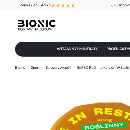
Ocena sklepu:
4.9/5
Darmowa
POSTAW NA ZDROWIE
WITAMINY I MINERAŁY
PROFILAKTY
Bionic
Sport
Zdrowa żywność
EdRED Roślinny Kurczak W Sosie 
Przejdź
na
koniec
galerii