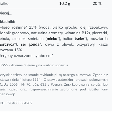
iałko
10,2 g
20 %
ięcej...
kładniki:
Mięso roślinne" 25% (woda, białko grochu, olej rzepakowy,
łonnik grochowy, naturalne aromaty,
witamina B12
), pieczarki,
ebula, czosnek, śmietana (
mleko
*), bulion (
seler
*), musztarda
gorczyca
*),
ser gouda
*, oliwa z oliwek, przyprawy, kasza
ryczana 15%.
lergeny oznaczono symbolem*
RWS - dzienna referencyjna wartość spożycia
szystkie teksty na stronie mybionic.pl są naszego autorstwa. Zgodnie z
stawą z dnia 4 lutego 1994r. O prawie autorskim i prawach pokrewnych
Dz.U.z 2006r. Nr 90, póz. 631 z Poznań. Zm.) kopiowanie całości lub
zęści opisu oraz rozpowszechnianie zabronione pod groźbą kary
inansowej!
KU:
5904083584202