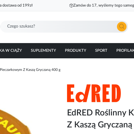
 dostawa od 199zł
Zamów do 17, wyślemy tego sameg
Szukaj
KA W CIĄŻY
SUPLEMENTY
PRODUKTY
SPORT
PROFILA
Pieczarkowym Z Kaszą Gryczaną 400 g
EdRED Roślinny K
Z Kaszą Gryczaną