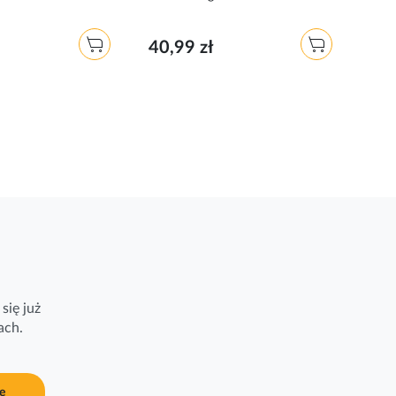
40,99 zł
38,
się już
ach.
ę