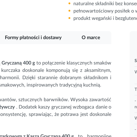
naturalne składniki bez kon
pełnowartościowy posiłek o wy
produkt wegański i bezglute
Formy płatności i dostawy
O marce
S
 Gryczaną 400 g
to połączenie klasycznych smaków
 kurczaka doskonale komponują się z aksamitnym,
W
armonii. Dzięki starannie dobranym składnikom i
smakowych, inspirowanych tradycyjną kuchnią.
T
rwantów, sztucznych barwników. Wysoka zawartość
-
dżywczy
. Dodatek kaszy gryczanej wzbogaca danie o
n
onsystencję, sprawiając, że potrawa jest doskonale
W
-
czarkowym z Kaszą Gryczaną 400 g
to harmonijne