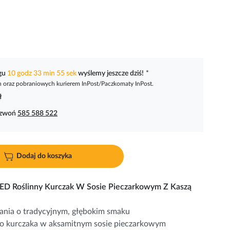
ągu
10 godz 33 min 54 sek
wyślemy jeszcze dziś!
*
oraz pobraniowych kurierem InPost/Paczkomaty InPost.
ł
dzwoń
585 588 522
Dodaj do koszyka
RED Roślinny Kurczak W Sosie Pieczarkowym Z Kaszą
dania o tradycyjnym, głębokim smaku
go kurczaka w aksamitnym sosie pieczarkowym