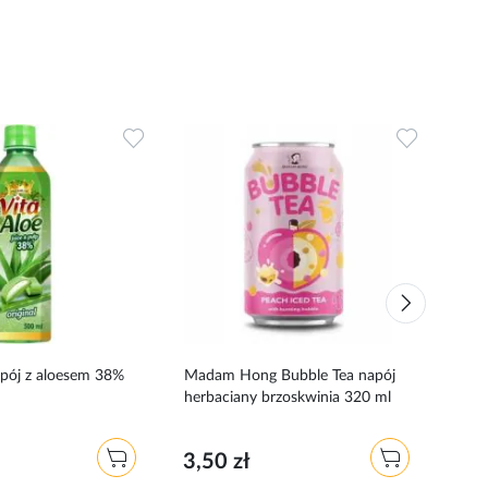
Dodaj
Dodaj
do
do
ulubionych
ulubionyc
pój z aloesem 38%
Madam Hong Bubble Tea napój
VITA
herbaciany brzoskwinia 320 ml
trus
3,50 zł
4,3