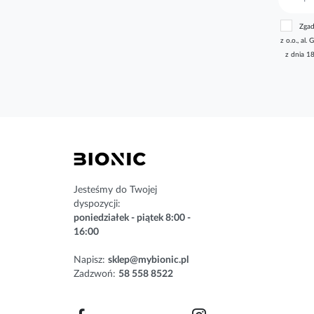
u
b
Zgad
s
z o.o., a
k
z dnia 1
r
y
b
u
j
n
a
s
z
n
Jesteśmy do Twojej
e
dyspozycji:
w
poniedziałek - piątek 8:00 -
s
16:00
l
e
Napisz:
sklep@mybionic.pl
t
Zadzwoń:
58 558 8522
t
e
r