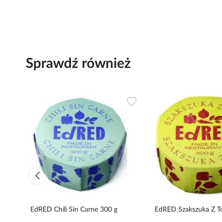
Sprawdź również
Dodaj
Dodaj
do
do
ulubionych
ulubionych
EdRED Chili Sin Carne 300 g
EdRED Szakszuka Z T