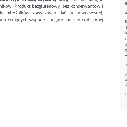
B
adników. Produkt bezglutenowy, bez konserwantów i
la miłośników klasycznych dań w nowoczesnej,
w
osób ceniących wygodę i bogaty smak w codziennej
S
"
b
c
(
g
A
%
W
U
(
c
f
S