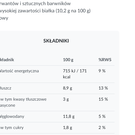
serwantów i sztucznych barwników
sokiej zawartości białka (10,2 g na 100 g)
nowy
SKŁADNIKI
kładnik
100 g
%RWS
artość energetyczna
715 kJ / 171
9 %
kcal
łuszcz
8,9 g
13 %
 w tym kwasy tłuszczowe
3 g
15 %
asycone
ęglowodany
11,8 g
5 %
 w tym cukry
1,8 g
2 %