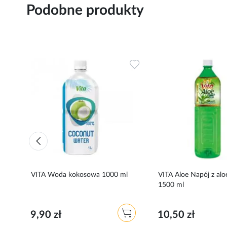
Podobne produkty
Dodaj
Dodaj
do
do
ulubionych
ulubionych
VITA Woda kokosowa 1000 ml
VITA Aloe Napój z al
l
1500 ml
9,90 zł
10,50 zł