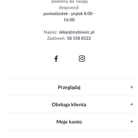
Jesteśmy do Twojej
l
dyspozycji:
e
poniedziałek - piątek 8:00 -
t
16:00
t
e
Napisz:
sklep@mybionic.pl
r
Zadzwoń:
58 558 8522
:
Przeglądaj
Obsługa klienta
Moje konto