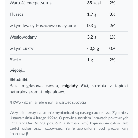
Wartość energetyczna
35 kcal
2%
Tłuszcz
1,9 g
3%
w tym kwasy tłuszczowe nasycone
0,3 g
2%
Węglowodany
3,2 g
1%
w tym cukry
<0,3 g
0%
Białko
1 g
2%
więcej...
Składniki:
Baza migdałowa (woda,
migdały
6%), skrobia z tapioki,
naturalny aromat migdałowy.
%RWS - dzienna referencyjna wartość spożycia
Wszystkie teksty na stronie mybionic.pl są naszego autorstwa. Zgodnie z
Ustawą z dnia 4 lutego 1994r. O prawie autorskim i prawach pokrewnych
(Dz.U.z 2006r. Nr 90, póz. 631 z Poznań. Zm.) kopiowanie całości lub
części opisu oraz rozpowszechnianie zabronione pod groźbą kary
finansowej!