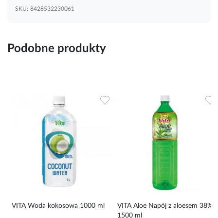
SKU:
8428532230061
Podobne produkty
Dodaj do ulubionych
Dodaj do ulubionych
D
VITA Woda kokosowa 1000 ml
VITA Aloe Napój z aloesem 38%
1500 ml