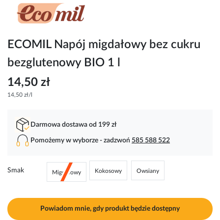
Przejdź
na
początek
galerii
ECOMIL Napój migdałowy bez cukru
bezglutenowy BIO 1 l
14,50 zł
14,50 zł/l
Darmowa dostawa od 199 zł
Pomożemy w wyborze - zadzwoń
585 588 522
Smak
Kokosowy
Owsiany
Migdałowy
Powiadom mnie, gdy produkt będzie dostępny