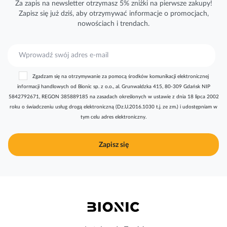
Za zapis na newsletter otrzymasz 5% zniżki na pierwsze zakupy!
Zapisz się już dziś, aby otrzymywać
informacje
o promocjach,
nowościach i trendach.
S
u
b
Zgadzam się na otrzymywanie za pomocą środków komunikacji elektronicznej
s
informacji handlowych od Bionic sp. z o.o., al. Grunwaldzka 415, 80-309 Gdańsk NIP
k
5842792671, REGON 385889185 na zasadach określonych w ustawie z dnia 18 lipca 2002
r
roku o świadczeniu usług drogą elektroniczną (Dz.U.2016.1030 t.j. ze zm.) i udostępniam w
y
tym celu adres elektroniczny.
b
u
j
Zapisz się
n
a
s
z
n
e
w
s