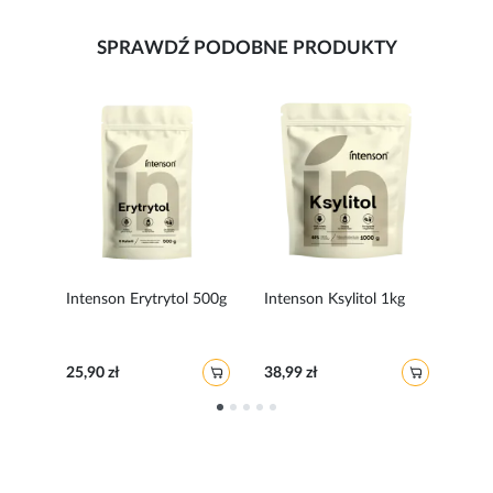
SPRAWDŹ PODOBNE PRODUKTY
Intenson Erytrytol 500g
Intenson Ksylitol 1kg
Inte
bazi
g
25,90 zł
38,99 zł
17,5