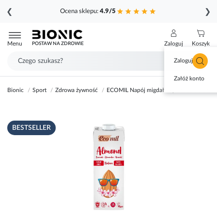
❮
❯
Ocena sklepu:
4.9/5
Przejdź
do
Menu
Zaloguj
Koszyk
POSTAW NA ZDROWIE
treści
Zaloguj się
Załóż konto
Bionic
Sport
Zdrowa żywność
ECOMIL Napój migdałowy bez cukru bezgl
Przejdź
BESTSELLER
na
koniec
galerii