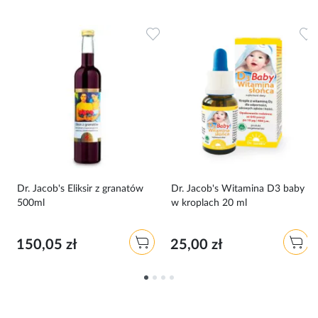
Dodaj do ulubionych
Dodaj do ulubionych
D
0
Dr. Jacob's Eliksir z granatów
Dr. Jacob's Witamina D3 baby
500ml
w kroplach 20 ml
150,05 zł
25,00 zł