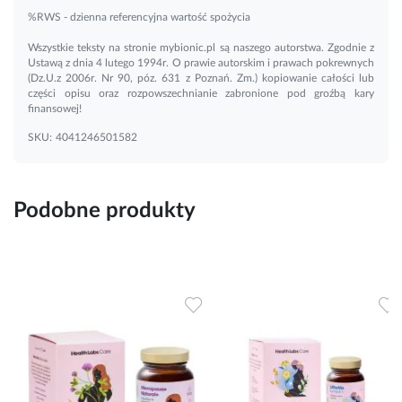
%RWS - dzienna referencyjna wartość spożycia
Wszystkie teksty na stronie mybionic.pl są naszego autorstwa. Zgodnie z
Ustawą z dnia 4 lutego 1994r. O prawie autorskim i prawach pokrewnych
(Dz.U.z 2006r. Nr 90, póz. 631 z Poznań. Zm.) kopiowanie całości lub
części opisu oraz rozpowszechnianie zabronione pod groźbą kary
finansowej!
SKU:
4041246501582
Podobne produkty
Dodaj do ulubionych
Dodaj do ulubionych
D