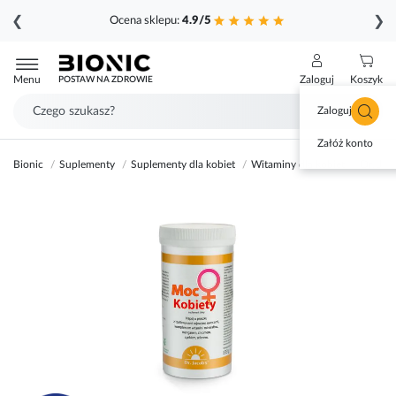
❮
❯
Ocena sklepu:
4.9/5
Przejdź
do
Menu
Zaloguj
Koszyk
POSTAW NA ZDROWIE
treści
Zaloguj się
Załóż konto
Bionic
Suplementy
Suplementy dla kobiet
Witaminy dla kobiet
Dr. Jac
Przejdź
na
koniec
galerii