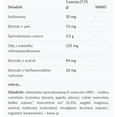
1 porcja (7,75
Składnik
g)
%RWS
Izoflawony
50 mg
-
Ekstrak z yam
75 mg
-
Sproszkowane owoce
3,5 g
-
Olej z wiesiołka
125 mg
-
mikrokapsułkowany
Ekstrakt z aceroli
94 mg
-
Ekstrakt z bioflawonoidów
10 mg
-
cytrusów
więcej...
Składniki:
mieszanka sproszkowanych owoców (48% – maliny,
czereśnie, żurawina, banany, jagody, jeżyny), cukier owocowy,
białko sojowe*, koncentrat soi* (6,5%), węglan
magnezu
,
aromat malinowy (naturalny), emulgator: lecytyna sojowa*,
regulator kwasowości – kwas ja