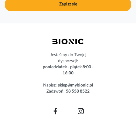
j
Zapisz się
n
a
s
z
n
e
w
s
Jesteśmy do Twojej
l
dyspozycji:
e
poniedziałek - piątek 8:00 -
t
16:00
t
e
Napisz:
sklep@mybionic.pl
r
Zadzwoń:
58 558 8522
: