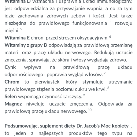
Witamina D
wzmacnia i usprawnia układ immunologiczny,
jest odpowiedzialna za przyswajanie wapnia, a co za tym
idzie zachowania zdrowych zębów i kości. Jest także
niezbędna do prawidłowego funkcjonowania i rozwoju
5
mięśni.
6
Witamina E
chroni przed stresem oksydacyjnym.
Witaminy z grupy B
 odpowiadają za prawidłową przemianę 
materii oraz pracę układu nerwowego. Redukują uczucie 
zmęczenia, sprawiają, że skóra i włosy wyglądają zdrowo.
Cynk
 wpływa na prawidłową pracę układu 
7
odpornościowego i poprawia wygląd włosów. 
Chrom
 to pierwiastek, który stymuluje utrzymanie 
8
prawidłowego stężenia poziomu cukru we krwi. 
9
Selen
 wspomaga czynność tarczycy. 
Magnez
niweluje uczucie zmęczenia. Odpowiada za
10
prawidłową pracę układu nerwowego.
Podsumowując, suplement diety Dr. Jacob's Moc kobiety
 , 
to jeden z najlepszych produktów tego typu na 