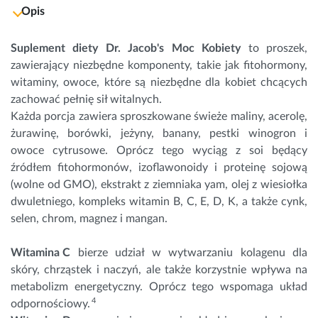
Opis
Suplement diety Dr. Jacob's Moc Kobiety 
to proszek, 
zawierający niezbędne komponenty, takie jak fitohormony, 
witaminy, owoce, które są niezbędne dla kobiet chcących 
zachować pełnię sił witalnych. 
Każda porcja zawiera sproszkowane świeże maliny, acerolę, 
żurawinę, borówki, jeżyny, banany, pestki winogron i 
owoce cytrusowe. Oprócz tego wyciąg z soi będący 
źródłem fitohormonów, izoflawonoidy i proteinę sojową 
(wolne od GMO), ekstrakt z ziemniaka yam, olej z wiesiołka 
dwuletniego, kompleks witamin B, C, E, D, K, a także cynk, 
selen, chrom, magnez i mangan.
Witamina C
bierze udział w wytwarzaniu kolagenu dla
skóry, chrząstek i naczyń, ale także korzystnie wpływa na
metabolizm energetyczny. Oprócz tego wspomaga układ
4
odpornościowy.