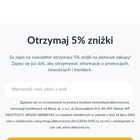
Otrzymaj 5% zniżki
Za zapis na newsletter otrzymasz 5% zniżki na pierwsze zakupy!
Zapisz się już dziś, aby otrzymywać
informacje
o promocjach,
nowościach i trendach.
S
u
b
Zgadzam się na otrzymywanie za pomocą środków komunikacji elektronicznej
s
informacji handlowych od Bionic sp. z o.o., al. Grunwaldzka 415, 80-309 Gdańsk NIP
k
5842792671, REGON 385889185 na zasadach określonych w ustawie z dnia 18 lipca 2002
r
roku o świadczeniu usług drogą elektroniczną (Dz.U.2016.1030 t.j. ze zm.) i udostępniam w
y
tym celu adres elektroniczny.
b
u