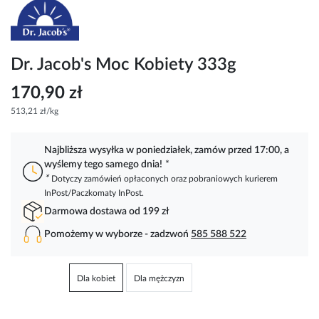
Przejdź
na
początek
galerii
Dr. Jacob's Moc Kobiety 333g
170,90 zł
513,21 zł/kg
Najbliższa wysyłka w poniedziałek, zamów przed 17:00, a
wyślemy tego samego dnia!
*
*
Dotyczy zamówień opłaconych oraz pobraniowych kurierem
InPost/Paczkomaty InPost.
Darmowa dostawa od 199 zł
Pomożemy w wyborze - zadzwoń
585 588 522
Dla kobiet
Dla mężczyzn