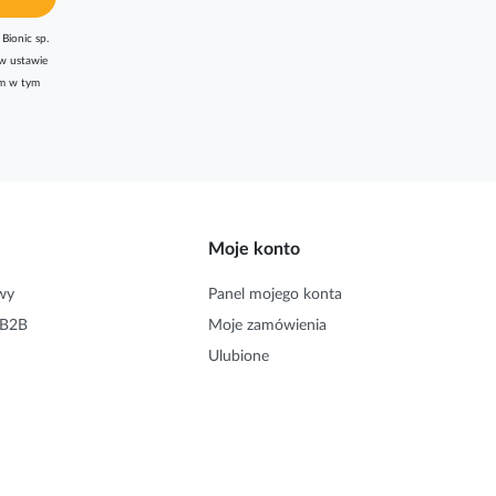
Bionic sp.
w ustawie
am w tym
Moje konto
wy
Panel mojego konta
 B2B
Moje zamówienia
Ulubione