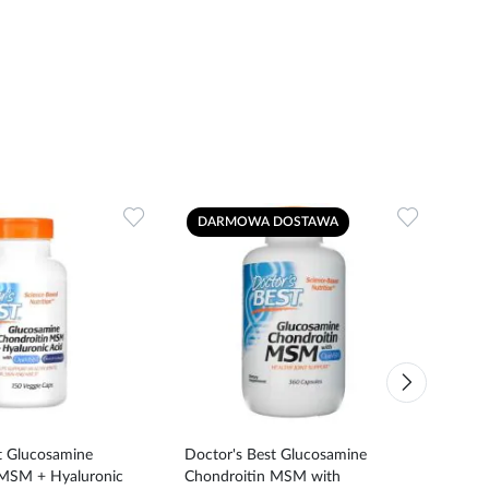
Dodaj
Dodaj
DARMOWA DOSTAWA
do
do
ulubionych
ulubionyc
t Glucosamine
Doctor's Best Glucosamine
Doct
 MSM + Hyaluronic
Chondroitin MSM with
Iron