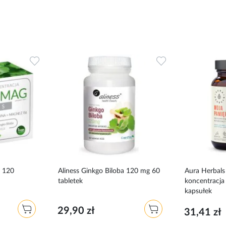
Dodaj
Dodaj
do
do
ulubionych
ulubionych
s 120
Aliness Ginkgo Biloba 120 mg 60
Aura Herbals
tabletek
koncentracja 
kapsułek
29,90 zł
31,41 zł