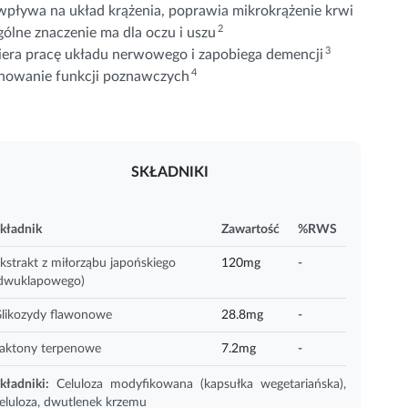
 wpływa na układ krążenia, poprawia mikrokrążenie krwi
2
ólne znaczenie ma dla oczu i uszu
3
spiera pracę układu nerwowego i zapobiega demencji
4
chowanie funkcji poznawczych
SKŁADNIKI
kładnik
Zawartość
%RWS
kstrakt z miłorząbu japońskiego
120mg
-
dwuklapowego)
likozydy flawonowe
28.8mg
-
aktony terpenowe
7.2mg
-
kładniki:
Celuloza modyfikowana (kapsułka wegetariańska),
eluloza, dwutlenek
krzemu