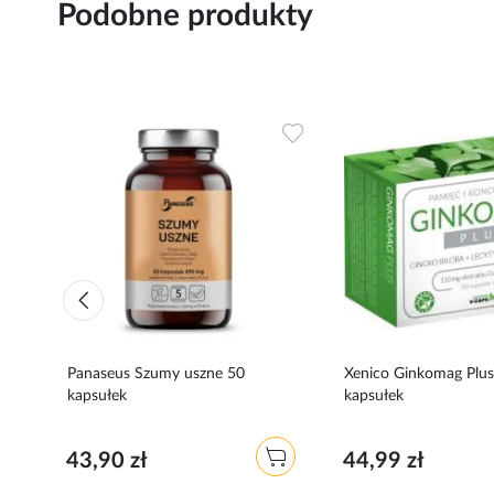
Podobne produkty
Dodaj
Dodaj
do
do
ulubionych
ulubionych
Panaseus Szumy uszne 50
Xenico Ginkomag Plu
kapsułek
kapsułek
43,90 zł
44,99 zł