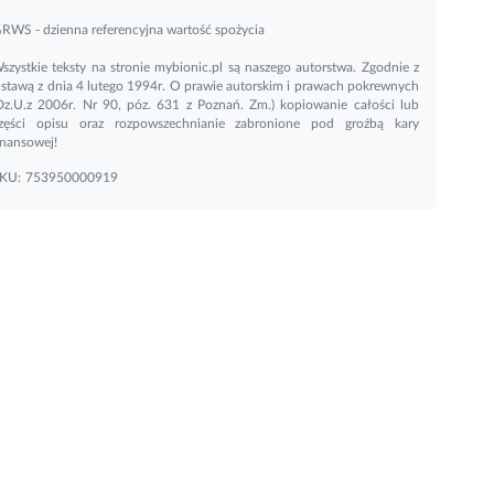
RWS - dzienna referencyjna wartość spożycia
szystkie teksty na stronie mybionic.pl są naszego autorstwa. Zgodnie z
stawą z dnia 4 lutego 1994r. O prawie autorskim i prawach pokrewnych
Dz.U.z 2006r. Nr 90, póz. 631 z Poznań. Zm.) kopiowanie całości lub
zęści opisu oraz rozpowszechnianie zabronione pod groźbą kary
inansowej!
KU:
753950000919