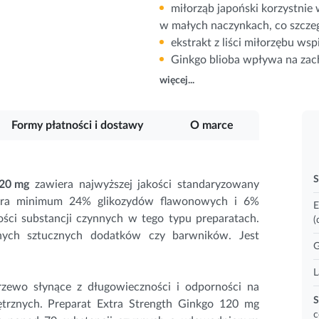
miłorząb japoński korzystnie
w małych naczynkach, co szczeg
ekstrakt z liści miłorzębu w
Ginkgo blioba wpływa na za
więcej...
Formy płatności i dostawy
O marce
S
120 mg
zawiera najwyższej jakości standaryzowany
iera minimum 24% glikozydów flawonowych i 6%
E
ości substancji czynnych w tego typu preparatach.
(
adnych sztucznych dodatków czy barwników. Jest
G
L
drzewo słynące z długowieczności i odporności na
S
ętrznych. Preparat Extra Strength Ginkgo 120 mg
c