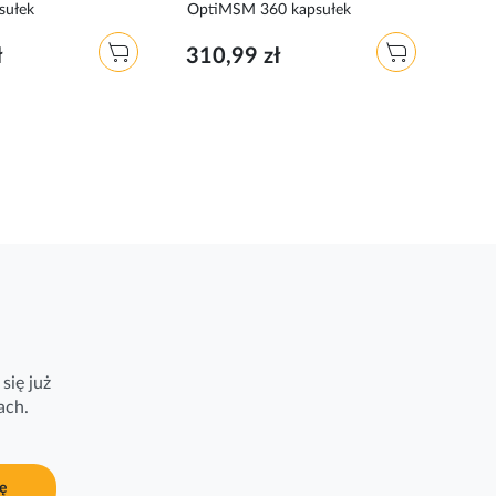
sułek
OptiMSM 360 kapsułek
63,
ł
310,99 zł
się już
ach.
ę