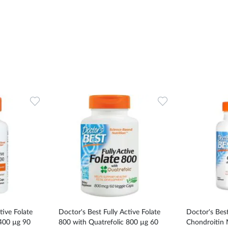
Dodaj
Dodaj
do
do
ulubionych
ulubionych
tive Folate
Doctor's Best Fully Active Folate
Doctor's Bes
 400 µg 90
800 with Quatrefolic 800 µg 60
Chondroitin