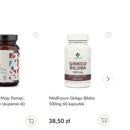
Dodaj
Dodaj
do
do
ulubionych
ulubionyc
 Moja Pamięć,
MedFuture Ginkgo Biloba
Alg 
i skupienie 60
500mg 60 kapsułek
tabl
38,50 zł
11,