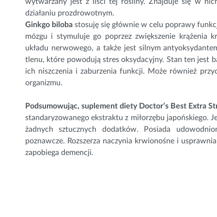
wytwarzany jest z liści tej rośliny. Znajduje się w 
działaniu prozdrowotnym.
Ginkgo biloba
stosuję się głównie w celu poprawy funkc
mózgu i stymuluje go poprzez zwiększenie krążenia 
układu nerwowego, a także jest silnym antyoksydant
tlenu, które powodują stres oksydacyjny. Stan ten jest
ich niszczenia i zaburzenia funkcji. Może również przy
organizmu.
Podsumowując, suplement diety Doctor’s Best Extra St
standaryzowanego ekstraktu z miłorzębu japońskiego. Jes
żadnych sztucznych dodatków. Posiada udowodni
poznawcze. Rozszerza naczynia krwionośne i usprawni
zapobiega demencji.