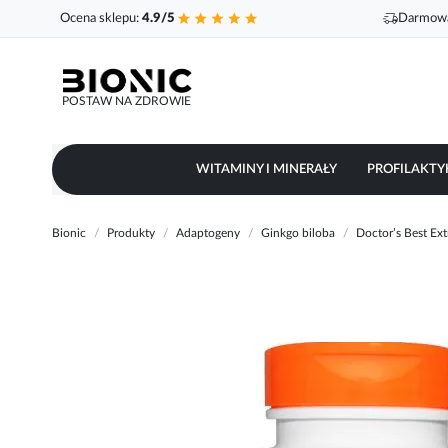
Ocena sklepu:
4.9/5
Darmowa
POSTAW NA ZDROWIE
WITAMINY I MINERAŁY
PROFILAKTY
Bionic
Produkty
Adaptogeny
Ginkgo biloba
Doctor’s Best Ex
Przejdź
na
koniec
galerii