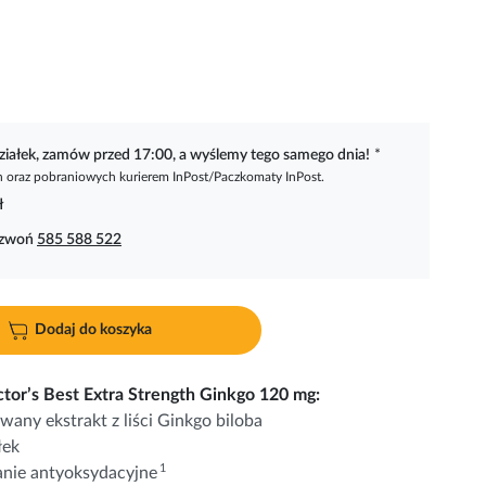
ziałek, zamów przed 17:00, a wyślemy tego samego dnia!
*
oraz pobraniowych kurierem InPost/Paczkomaty InPost.
ł
dzwoń
585 588 522
Dodaj do koszyka
tor’s Best Extra Strength Ginkgo 120 mg:
wany ekstrakt z liści Ginkgo biloba
łek
1
łanie antyoksydacyjne