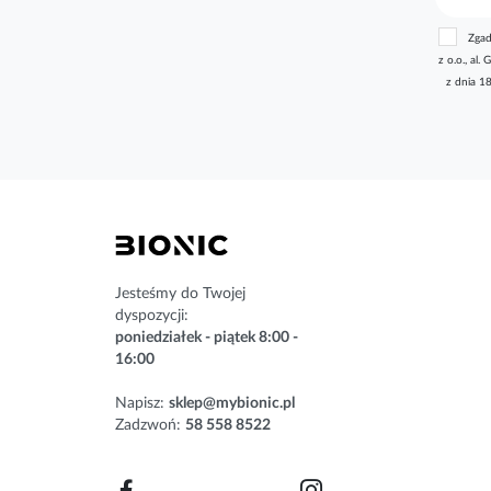
b
Zgad
s
z o.o., a
k
z dnia 1
r
y
b
u
j
n
a
s
z
n
Jesteśmy do Twojej
e
dyspozycji:
w
poniedziałek - piątek 8:00 -
s
16:00
l
e
Napisz:
sklep@mybionic.pl
t
Zadzwoń:
58 558 8522
t
e
r