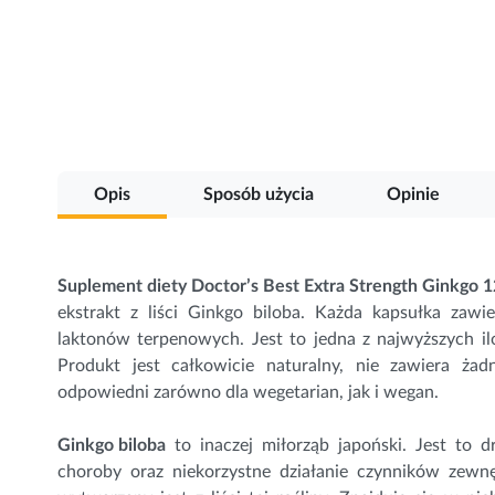
Przejdź
na
początek
galerii
Opis
Sposób użycia
Opinie
Suplement diety Doctor’s Best Extra Strength Ginkgo 
ekstrakt z liści
Ginkgo biloba
. Każda kapsułka zaw
laktonów terpenowych. Jest to jedna z najwyższych il
Produkt jest całkowicie naturalny, nie zawiera ż
odpowiedni zarówno dla wegetarian, jak i wegan.
Ginkgo biloba
to inaczej miłorząb japoński. Jest to 
choroby oraz niekorzystne działanie czynników zewn