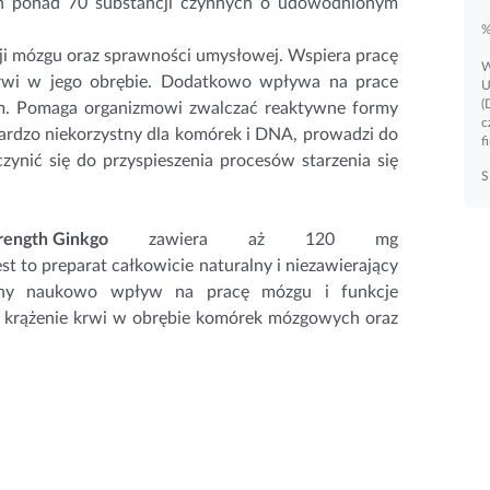
nich ponad 70 substancji czynnych o udowodnionym
%
ji
mózgu
oraz sprawności umysłowej. Wspiera pracę
W
krwi w jego obrębie. Dodatkowo wpływa na prace
U
(
em. Pomaga organizmowi zwalczać reaktywne formy
c
 bardzo niekorzystny dla komórek i DNA, prowadzi do
f
czynić się do przyspieszenia procesów starzenia się
S
rength Ginkgo
zawiera aż 120 mg
t to preparat całkowicie naturalny i niezawierający
ony naukowo wpływ na pracę mózgu i funkcje
a krążenie krwi w obrębie komórek mózgowych oraz