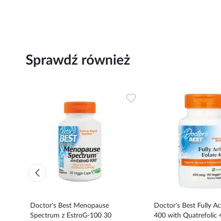
Sprawdź również
Dodaj
Dodaj
do
do
ulubionych
ulubionych
Doctor's Best Menopause
Doctor's Best Fully Ac
Spectrum z EstroG-100 30
400 with Quatrefolic