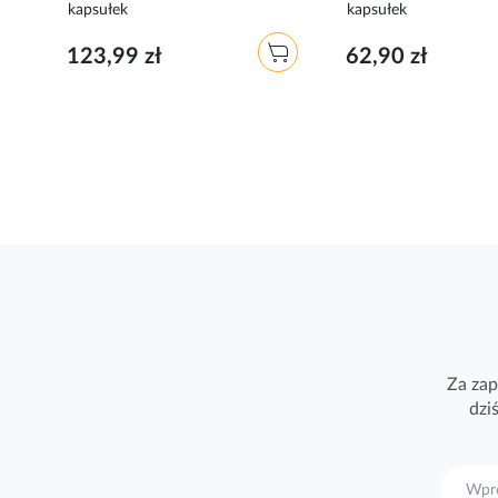
kapsułek
kapsułek
123,99 zł
62,90 zł
Za zap
dzi
S
u