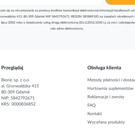
zam się na otrzymywanie za pomocą środków komunikacji elektronicznej informacji handlowych od 
l. Grunwaldzka 415, 80-309 Gdańsk NIP 5842792671, REGON 385889185 na zasadach określonych 
8 lipca 2002 roku o świadczeniu usług drogą elektroniczną (Dz.U.2016.1030 t.j. ze zm.) i udostępni
celu adres elektroniczny.
Przeglądaj
Obsługa klienta
Bionic sp. z o.o.
Metody płatności i dosta
al. Grunwaldzka 415
Hurtownia suplementów
80-309 Gdańsk
Reklamacje i zwroty
NIP: 5842792671
KRS: 0000836852
FAQ
Kontakt
Wycofane produkty