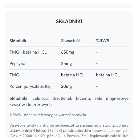
SKŁADNIKI
Składnik
Zawartość
%RWS
TMG - betaina HCL
650mg
-
Pepsyna
25mg
-
TMG
betaina HCL
betaina HCL
Korzeń goryczki żółtej
20mg
-
Składniki:
celuloza, dwutlenek
krzemu
, sole magnezowe
kwasów tłuszczowych
%RWS - dzienna referencyjna wartość spożycia
Wszystkie teksty na stronie mybionic.pl są naszego autorstwa. Zgodnie z
Ustawą z dnia 4 lutego 1994r. O prawie autorskim i prawach pokrewnych
(Dz.U.z 2006r. Nr 90, póz. 631 z Poznań. Zm.) kopiowanie całości lub