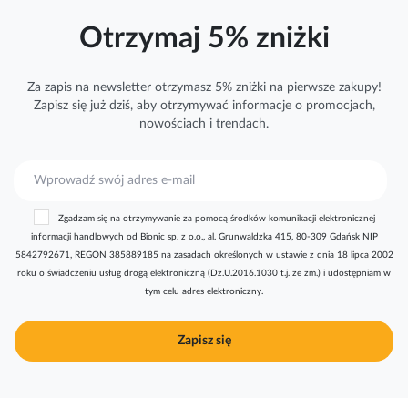
Otrzymaj 5% zniżki
Za zapis na newsletter otrzymasz 5% zniżki na pierwsze zakupy!
Zapisz się już dziś, aby otrzymywać
informacje
o promocjach,
nowościach i trendach.
S
u
b
Zgadzam się na otrzymywanie za pomocą środków komunikacji elektronicznej
s
informacji handlowych od Bionic sp. z o.o., al. Grunwaldzka 415, 80-309 Gdańsk NIP
k
5842792671, REGON 385889185 na zasadach określonych w ustawie z dnia 18 lipca 2002
r
roku o świadczeniu usług drogą elektroniczną (Dz.U.2016.1030 t.j. ze zm.) i udostępniam w
y
tym celu adres elektroniczny.
b
u
j
Zapisz się
n
a
s
z