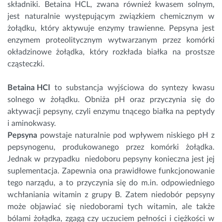
składniki. Betaina HCL, zwana również kwasem solnym,
jest naturalnie występującym związkiem chemicznym w
żołądku, który aktywuje enzymy trawienne. Pepsyna jest
enzymem proteolitycznym wytwarzanym przez komórki
okładzinowe żołądka, który rozkłada
białka
na prostsze
cząsteczki.
Betaina HCl
to substancja wyjściowa do syntezy kwasu
solnego w żołądku. Obniża pH oraz przyczynia się do
aktywacji pepsyny, czyli enzymu tnącego białka na peptydy
i
aminokwasy
.
Pepsyna
powstaje naturalnie pod wpływem niskiego pH z
pepsynogenu, produkowanego przez komórki żołądka.
Jednak w przypadku niedoboru pepsyny konieczna jest jej
suplementacja. Zapewnia ona prawidłowe funkcjonowanie
tego narządu, a to przyczynia się do m.in. odpowiedniego
wchłaniania witamin z grupy B. Zatem niedobór pepsyny
może objawiać się niedoborami tych witamin, ale także
bólami żołądka, zgagą czy uczuciem pełności i ciężkości w