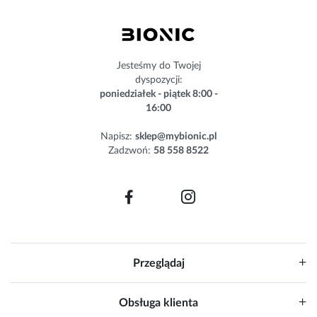
n
e
w
s
Jesteśmy do Twojej
l
dyspozycji:
e
poniedziałek - piątek 8:00 -
t
16:00
t
e
Napisz:
sklep@mybionic.pl
r
Zadzwoń:
58 558 8522
:
Przeglądaj
Obsługa klienta