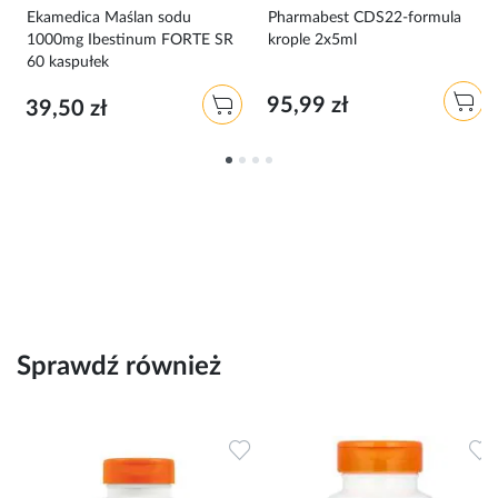
Ekamedica Maślan sodu
Pharmabest CDS22-formula
1000mg Ibestinum FORTE SR
krople 2x5ml
60 kaspułek
95,99 zł
39,50 zł
Sprawdź również
Dodaj do ulubionych
Dodaj do ulubionych
D