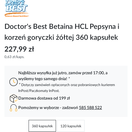
Przejdź
na
początek
galerii
Doctor's Best Betaina HCL Pepsyna i
korzeń goryczki żółtej 360 kapsułek
227,99 zł
0,63 zł/kaps.
Najbliższa wysyłka już jutro, zamów przed 17:00, a
wyślemy tego samego dnia!
*
*
Dotyczy zamówień opłaconych oraz pobraniowych kurierem
InPost/Paczkomaty InPost.
Darmowa dostawa od 199 zł
Pomożemy w wyborze - zadzwoń
585 588 522
360 kapsułek
120 kapsułek