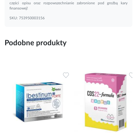
części opisu oraz rozpowszechnianie zabronione pod groźbą kary
finansowej!
SKU:
753950003156
Podobne produkty
Dodaj do ulubionych
Dodaj do ulubionych
D