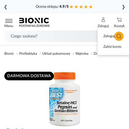
❮
❯
Ocena sklepu:
4.9/5
Przejdź
do
Menu
Zaloguj
Koszyk
POSTAW NA ZDROWIE
treści
Zaloguj się
Załóż konto
Bionic
Profilaktyka
Układ pokarmowy
Wątroba
Doctor's Best Betaina 
Przejdź
DARMOWA DOSTAWA
na
koniec
galerii