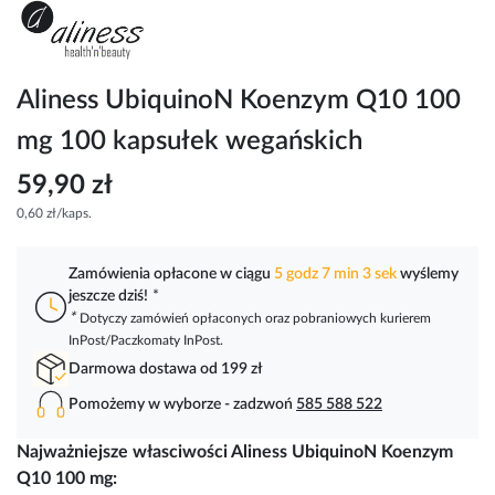
Przejdź
na
początek
galerii
Aliness UbiquinoN Koenzym Q10 100
mg 100 kapsułek wegańskich
59,90 zł
0,60 zł/kaps.
Zamówienia opłacone w ciągu
5 godz 7 min 3 sek
wyślemy
jeszcze dziś!
*
*
Dotyczy zamówień opłaconych oraz pobraniowych kurierem
InPost/Paczkomaty InPost.
Darmowa dostawa od 199 zł
Pomożemy w wyborze - zadzwoń
585 588 522
Najważniejsze własciwości Aliness UbiquinoN Koenzym
Q10 100 mg: