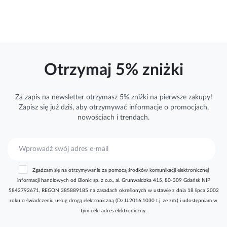
Otrzymaj 5% zniżki
Za zapis na newsletter otrzymasz 5% zniżki na pierwsze zakupy!
Zapisz się już dziś, aby otrzymywać
informacje
o promocjach,
nowościach i trendach.
S
u
b
Zgadzam się na otrzymywanie za pomocą środków komunikacji elektronicznej
s
informacji handlowych od Bionic sp. z o.o., al. Grunwaldzka 415, 80-309 Gdańsk NIP
k
5842792671, REGON 385889185 na zasadach określonych w ustawie z dnia 18 lipca 2002
r
roku o świadczeniu usług drogą elektroniczną (Dz.U.2016.1030 t.j. ze zm.) i udostępniam w
y
tym celu adres elektroniczny.
b
u