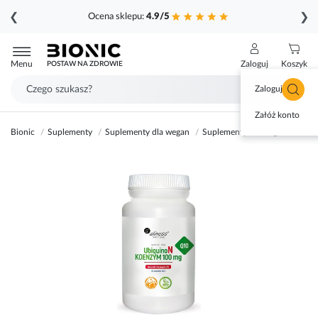
❮
❯
Ocena sklepu:
4.9/5
Przejdź
do
Menu
Zaloguj
Koszyk
POSTAW NA ZDROWIE
treści
Zaloguj się
Załóż konto
Bionic
Suplementy
Suplementy dla wegan
Suplementy dla wegetarian
Przejdź
na
koniec
galerii