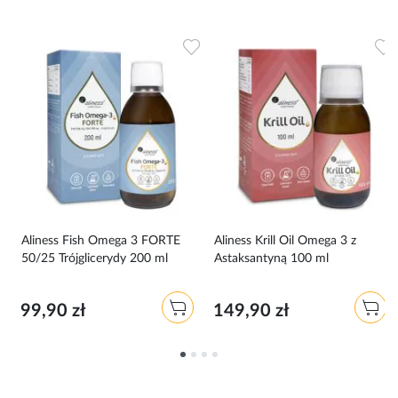
Dodaj do ulubionych
Dodaj do ulubionych
D
Aliness Fish Omega 3 FORTE
Aliness Krill Oil Omega 3 z
50/25 Trójglicerydy 200 ml
Astaksantyną 100 ml
99,90 zł
149,90 zł