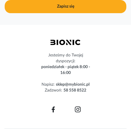
j
Zapisz się
n
a
s
z
n
e
w
s
Jesteśmy do Twojej
l
dyspozycji:
e
poniedziałek - piątek 8:00 -
t
16:00
t
e
Napisz:
sklep@mybionic.pl
r
Zadzwoń:
58 558 8522
: