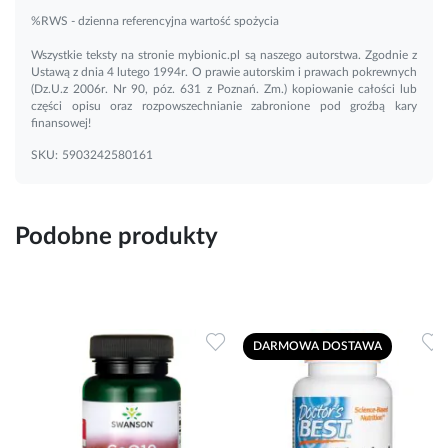
%RWS - dzienna referencyjna wartość spożycia
Wszystkie teksty na stronie mybionic.pl są naszego autorstwa. Zgodnie z
Ustawą z dnia 4 lutego 1994r. O prawie autorskim i prawach pokrewnych
(Dz.U.z 2006r. Nr 90, póz. 631 z Poznań. Zm.) kopiowanie całości lub
części opisu oraz rozpowszechnianie zabronione pod groźbą kary
finansowej!
SKU:
5903242580161
Podobne produkty
Dodaj do ulubionych
Dodaj do ulubionych
D
DARMOWA DOSTAWA