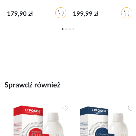
179,90 zł
199,99 zł
Sprawdź również
Dodaj do ulubionych
Dodaj do ulubionych
D