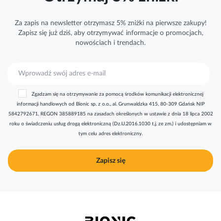
Za zapis na newsletter otrzymasz 5% zniżki na pierwsze zakupy!
Zapisz się już dziś, aby otrzymywać
informacje
o promocjach,
nowościach i trendach.
S
u
b
Zgadzam się na otrzymywanie za pomocą środków komunikacji elektronicznej
s
informacji handlowych od Bionic sp. z o.o., al. Grunwaldzka 415, 80-309 Gdańsk NIP
k
5842792671, REGON 385889185 na zasadach określonych w ustawie z dnia 18 lipca 2002
r
roku o świadczeniu usług drogą elektroniczną (Dz.U.2016.1030 t.j. ze zm.) i udostępniam w
y
tym celu adres elektroniczny.
b
u
j
Zapisz się
n
a
s
z
n
e