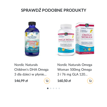
SPRAWDŹ PODOBNE PRODUKTY
Nordic Naturals
Nordic Naturals Omega
Nord
Children's DHA Omega
Woman 500mg Omega
Ult
3 dla dzieci w płynie
3 i 76 mg GLA 120
pły
o
smak truskawkowy 237
kapsułek miękkich o
cyt
146,99 zł
160,50 zł
320,
m
ml
smaku cytrynowym