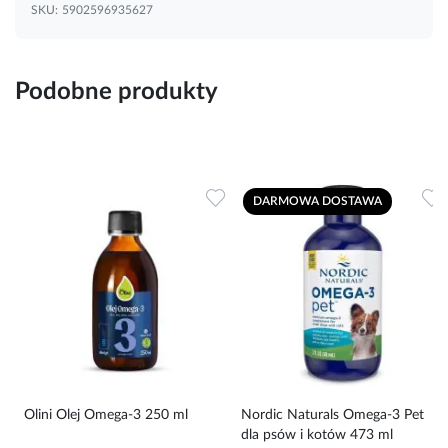
SKU:
5902596935627
Podobne produkty
Dodaj do ulubionych
Dodaj do ulubionych
D
DARMOWA DOSTAWA
Olini Olej Omega-3 250 ml
Nordic Naturals Omega-3 Pet
dla psów i kotów 473 ml