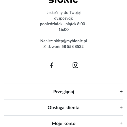
w
s
Jesteśmy do Twojej
l
dyspozycji:
e
poniedziałek - piątek 8:00 -
t
16:00
t
e
Napisz:
sklep@mybionic.pl
r
Zadzwoń:
58 558 8522
:
Przeglądaj
Obsługa klienta
Moje konto