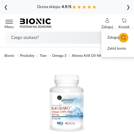
❮
❯
Ocena sklepu:
4.9/5
Przejdź
do
Menu
Zaloguj
Koszyk
POSTAW NA ZDROWIE
treści
Zaloguj się
Załóż konto
Bionic
Produkty
Tran
Omega 3
Aliness Krill Oil NKO Omega 3 z Astak
Przejdź
na
koniec
galerii