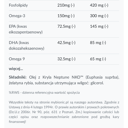
Fosfolipidy
210mg (-)
420 mg (-)
Omega-3
150mg (-)
300 mg (-)
EPA (kwas
72.5mg (-)
145 mg (-)
eikozapentaenowy)
DHA (kwas
42.5mg (-)
85 mg (-)
dokozaheksaenowy)
Omega 9
32.5mg (-)
65 mg (-)
więcej...
Składniki:
Olej z Kryla
Neptune NKO™ (Euphasia suprba),
żelatyna rybia, substancja utrzymująca wilgoć: glicerol.
%RWS - dzienna referencyjna wartość spożycia
Wszystkie teksty na stronie mybionic.pl są naszego autorstwa. Zgodnie z
Ustawą z dnia 4 lutego 1994r. O prawie autorskim i prawach pokrewnych
(Dz.U.z 2006r. Nr 90, póz. 631 z Poznań. Zm.) kopiowanie całości lub
części opisu oraz rozpowszechnianie zabronione pod groźbą kary
finansowej!