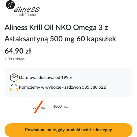
Przejdź
na
początek
galerii
Aliness Krill Oil NKO Omega 3 z
Astaksantyną 500 mg 60 kapsułek
64,90 zł
1,08 zł/kaps.
Darmowa dostawa od 199 zł
Pomożemy w wyborze - zadzwoń
585 588 522
1000 mg
500 mg
Powiadom mnie, gdy produkt będzie dostępny