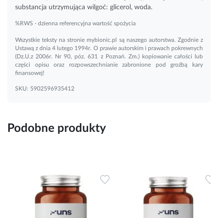
substancja utrzymująca wilgoć: glicerol, woda.
%RWS - dzienna referencyjna wartość spożycia
Wszystkie teksty na stronie mybionic.pl są naszego autorstwa. Zgodnie z
Ustawą z dnia 4 lutego 1994r. O prawie autorskim i prawach pokrewnych
(Dz.U.z 2006r. Nr 90, póz. 631 z Poznań. Zm.) kopiowanie całości lub
części opisu oraz rozpowszechnianie zabronione pod groźbą kary
finansowej!
SKU:
5902596935412
Podobne produkty
Dodaj do ulubionych
Dodaj do ulubionych
D