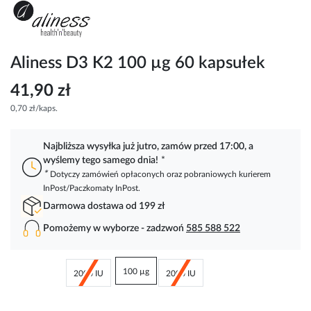
Przejdź
na
początek
galerii
Aliness D3 K2 100 µg 60 kapsułek
41,90 zł
0,70 zł/kaps.
Najbliższa wysyłka już jutro, zamów przed 17:00, a
wyślemy tego samego dnia!
*
*
Dotyczy zamówień opłaconych oraz pobraniowych kurierem
InPost/Paczkomaty InPost.
Darmowa dostawa od 199 zł
Pomożemy w wyborze - zadzwoń
585 588 522
100 µg
2000 IU
2000 IU