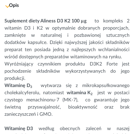
Opis
Suplement diety Aliness D3 K2 100 µg
to kompleks 2
witamin D3 i K2 w optymalnie dobranych proporcjach,
zamknięte w naturalnej i pozbawionej sztucznych
dodatków kapsułce. Dzięki najwyższej jakości składników
preparat ten posiada jedną z najlepszych wchłanialności
wśród dostępnych preparatów witaminowych na rynku.
Wyróżniający czynnikiem produktu D3K2 Forte jest
pochodzenie składników wykorzystywanych do jego
produkcji.
Witaminę D
wytwarza się z mikrokapsułkowanego
3
cholekalcyferolu, natomiast
witamina K
jest w postaci
2
czystego menachinonu-7 (MK-7), co gwarantuje jego
świetną przyswajalność, bioaktywność oraz brak
zanieczyszczeń i GMO.
Witaminę D3
według obecnych zaleceń w naszej