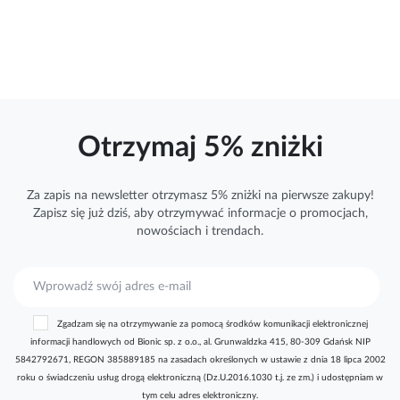
Otrzymaj 5% zniżki
Za zapis na newsletter otrzymasz 5% zniżki na pierwsze zakupy!
Zapisz się już dziś, aby otrzymywać
informacje
o promocjach,
nowościach i trendach.
S
u
b
Zgadzam się na otrzymywanie za pomocą środków komunikacji elektronicznej
s
informacji handlowych od Bionic sp. z o.o., al. Grunwaldzka 415, 80-309 Gdańsk NIP
k
5842792671, REGON 385889185 na zasadach określonych w ustawie z dnia 18 lipca 2002
r
roku o świadczeniu usług drogą elektroniczną (Dz.U.2016.1030 t.j. ze zm.) i udostępniam w
y
tym celu adres elektroniczny.
b