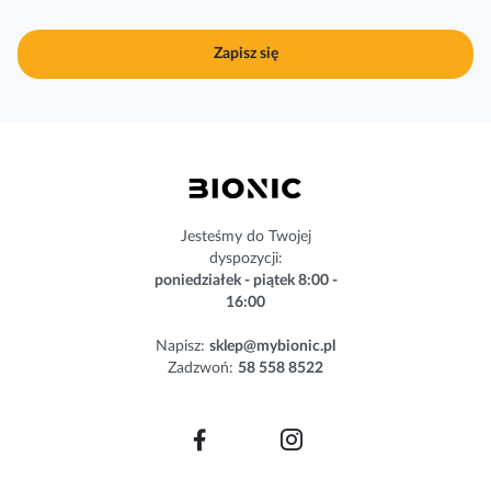
u
j
Zapisz się
n
a
s
z
n
e
w
s
Jesteśmy do Twojej
l
dyspozycji:
e
poniedziałek - piątek 8:00 -
t
16:00
t
e
Napisz:
sklep@mybionic.pl
r
Zadzwoń:
58 558 8522
: