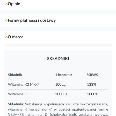
Opinie
Formy płatności i dostawy
O marce
SKŁADNIKI
Składnik
1 kapsułka
%RWS
Witamina K2 MK-7
100µg
133%
Witamina D
2000IU
1000%
Składniki:
Substancja wypełniająca: celuloza mikrokrystaliczna,
witamina K menachinon-7 w postaci opatentowanej formie
VitaMk7®,
witamina D
(cholekalcyferol), żelatyna wołowa,