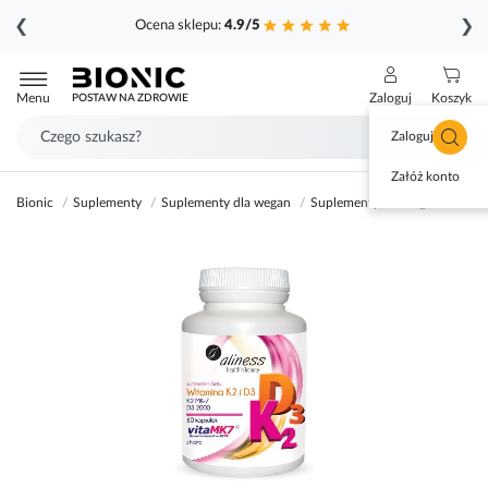
❮
❯
Ocena sklepu:
4.9/5
Przejdź
do
Menu
Zaloguj
Koszyk
POSTAW NA ZDROWIE
treści
Zaloguj się
Załóż konto
Bionic
Suplementy
Suplementy dla wegan
Suplementy dla wegetarian
Przejdź
na
koniec
galerii