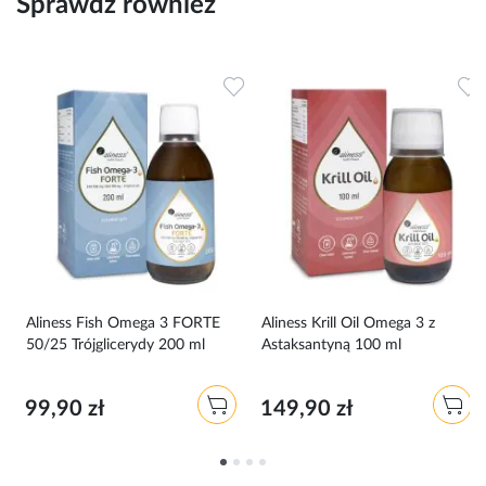
Sprawdź również
Dodaj do ulubionych
Dodaj do ulubionych
D
Aliness Fish Omega 3 FORTE
Aliness Krill Oil Omega 3 z
50/25 Trójglicerydy 200 ml
Astaksantyną 100 ml
99,90 zł
149,90 zł