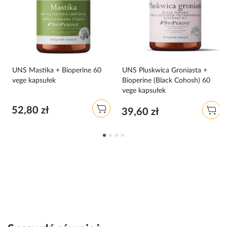
0
UNS Mastika + Bioperine 60
UNS Pluskwica Groniasta +
vege kapsułek
Bioperine (Black Cohosh) 60
vege kapsułek
52,80 zł
39,60 zł