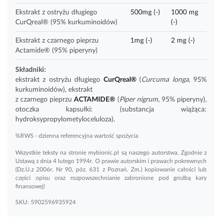
Ekstrakt z ostryżu długiego
500mg (-)
1000 mg
CurQreal® (95% kurkuminoidów)
(-)
Ekstrakt z czarnego pieprzu
1mg (-)
2 mg (-)
Actamide® (95% piperyny)
Składniki:
ekstrakt z ostryżu długiego
CurQreal®
(
Curcuma longa
, 95%
kurkuminoidów), ekstrakt
z czarnego pieprzu
ACTAMIDE®
(
Piper nigrum
, 95%
piperyny
),
otoczka kapsułki: (substancja wiążąca:
hydroksypropylometyloceluloza).
%RWS - dzienna referencyjna wartość spożycia
Wszystkie teksty na stronie mybionic.pl są naszego autorstwa. Zgodnie z
Ustawą z dnia 4 lutego 1994r. O prawie autorskim i prawach pokrewnych
(Dz.U.z 2006r. Nr 90, póz. 631 z Poznań. Zm.) kopiowanie całości lub
części opisu oraz rozpowszechnianie zabronione pod groźbą kary
finansowej!
SKU:
5902596935924