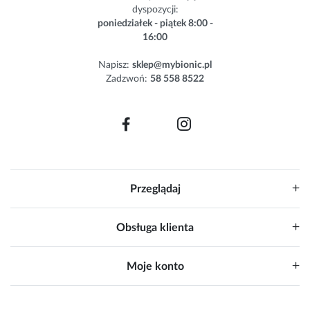
dyspozycji:
e
poniedziałek - piątek 8:00 -
t
16:00
t
e
Napisz:
sklep@mybionic.pl
r
Zadzwoń:
58 558 8522
:
Przeglądaj
Obsługa klienta
Moje konto