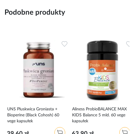
Podobne produkty
Dodaj do ulubionych
Dodaj do ulubionych
D
0
UNS Pluskwica Groniasta +
Aliness ProbioBALANCE MAX
Bioperine (Black Cohosh) 60
KIDS Balance 5 mld. 60 vege
vege kapsułek
kapsułek
39,60 zł
63,90 zł