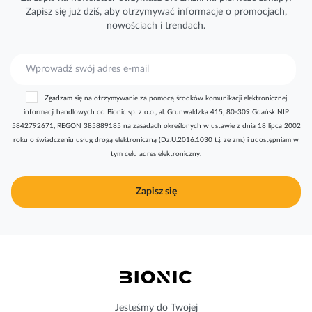
Zapisz się już dziś, aby otrzymywać
informacje
o promocjach,
nowościach i trendach.
S
u
b
Zgadzam się na otrzymywanie za pomocą środków komunikacji elektronicznej
s
informacji handlowych od Bionic sp. z o.o., al. Grunwaldzka 415, 80-309 Gdańsk NIP
k
5842792671, REGON 385889185 na zasadach określonych w ustawie z dnia 18 lipca 2002
r
roku o świadczeniu usług drogą elektroniczną (Dz.U.2016.1030 t.j. ze zm.) i udostępniam w
y
tym celu adres elektroniczny.
b
u
j
Zapisz się
n
a
s
z
n
e
w
s
Jesteśmy do Twojej
l