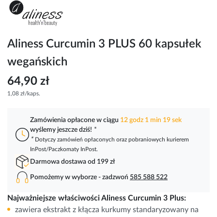
Przejdź
na
początek
galerii
Aliness Curcumin 3 PLUS 60 kapsułek
wegańskich
64,90 zł
1,08 zł/kaps.
Zamówienia opłacone w ciągu
12 godz 1 min 19 sek
wyślemy jeszcze dziś!
*
*
Dotyczy zamówień opłaconych oraz pobraniowych kurierem
InPost/Paczkomaty InPost.
Darmowa dostawa od 199 zł
Pomożemy w wyborze - zadzwoń
585 588 522
Najważniejsze właściwości Aliness Curcumin 3 Plus:
zawiera ekstrakt z kłącza kurkumy standaryzowany na