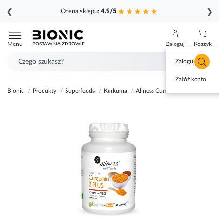
❮
❯
Ocena sklepu:
4.9/5
Przejdź
do
Menu
Zaloguj
Koszyk
POSTAW NA ZDROWIE
treści
Zaloguj się
Załóż konto
Bionic
Produkty
Superfoods
Kurkuma
Aliness Curcumin 3 PLUS 60 ka
Przejdź
na
koniec
galerii