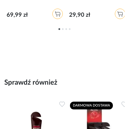
69,99 zł
29,90 zł
Sprawdź również
Dodaj do ulubionych
D
DARMOWA DOSTAWA