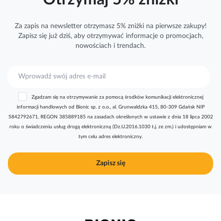
Za zapis na newsletter otrzymasz 5% zniżki na pierwsze zakupy!
Zapisz się już dziś, aby otrzymywać
informacje
o promocjach,
nowościach i trendach.
S
u
b
Zgadzam się na otrzymywanie za pomocą środków komunikacji elektronicznej
s
informacji handlowych od Bionic sp. z o.o., al. Grunwaldzka 415, 80-309 Gdańsk NIP
k
5842792671, REGON 385889185 na zasadach określonych w ustawie z dnia 18 lipca 2002
r
roku o świadczeniu usług drogą elektroniczną (Dz.U.2016.1030 t.j. ze zm.) i udostępniam w
y
tym celu adres elektroniczny.
b
u
j
Zapisz się
n
a
s
z
n
e