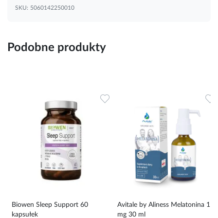
SKU:
5060142250010
Podobne produkty
Dodaj do ulubionych
Dodaj do ulubionych
D
Biowen Sleep Support 60
Avitale by Aliness Melatonina 1
kapsułek
mg 30 ml