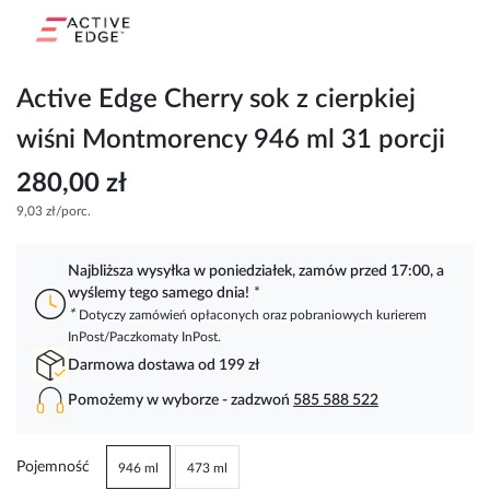
Przejdź
na
początek
galerii
Active Edge Cherry sok z cierpkiej
wiśni Montmorency 946 ml 31 porcji
280,00 zł
9,03 zł/porc.
Najbliższa wysyłka w poniedziałek, zamów przed 17:00, a
wyślemy tego samego dnia!
*
*
Dotyczy zamówień opłaconych oraz pobraniowych kurierem
InPost/Paczkomaty InPost.
Darmowa dostawa od 199 zł
Pomożemy w wyborze - zadzwoń
585 588 522
Pojemność
946 ml
473 ml