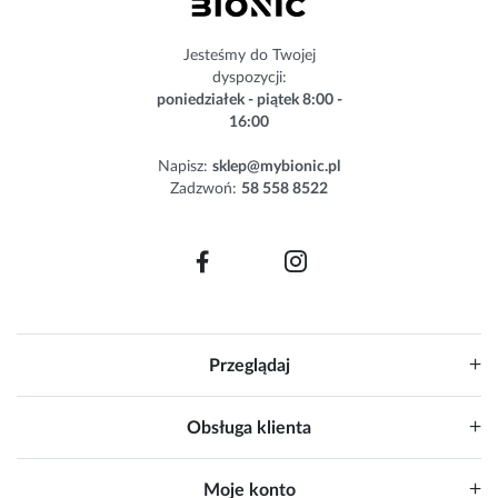
w
s
Jesteśmy do Twojej
l
dyspozycji:
e
poniedziałek - piątek 8:00 -
t
16:00
t
e
Napisz:
sklep@mybionic.pl
r
Zadzwoń:
58 558 8522
:
Przeglądaj
Obsługa klienta
Moje konto