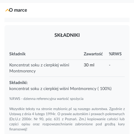
O marce
SKŁADNIKI
Składnik
Zawartość
%RWS
Koncentrat soku z cierpkiej wiśni
30 ml
-
Montmorency
Składniki:
koncentrat soku z
cierpkiej wiśni
Montmorency ( 100%)
%RWS - dzienna referencyjna wartość spożycia
Wszystkie teksty na stronie mybionic.pl są naszego autorstwa. Zgodnie z
Ustawą z dnia 4 lutego 1994r. O prawie autorskim i prawach pokrewnych
(Dz.U.z 2006r. Nr 90, póz. 631 z Poznań. Zm.) kopiowanie całości lub
części opisu oraz rozpowszechnianie zabronione pod groźbą kary
finansowej!