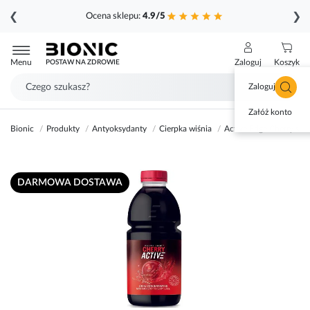
❮
❯
Ocena sklepu:
4.9/5
Przejdź
do
Menu
Zaloguj
Koszyk
POSTAW NA ZDROWIE
treści
Zaloguj się
Załóż konto
Bionic
Produkty
Antyoksydanty
Cierpka wiśnia
Active Edge Cherry sok
Przejdź
DARMOWA DOSTAWA
na
koniec
galerii